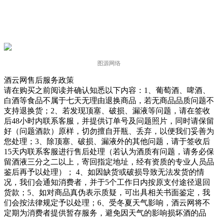
图源网络
酒云网售后服务政策
请在购买之前阅读并确认知悉以下内容：
1、葡萄酒、啤酒、
白酒等食品不属于七天无理由退换商品，若无商品品质问题不
支持退换货；
2、若发现顶塞、破损、漏液等问题，请在签收
后48小时内联系客服，并提供订单号及问题照片，同时请保留
好（问题酒款）原样，切勿擅自开瓶、丢弃，以便我们妥善为
您处理；
3、除顶塞、破损、漏液外的其他问题，请于签收后
15天内联系客服进行售后处理（若认为酒质有问题，请务必保
留酒液三分之二以上，寄回指定地址，经有资质的专业人员品
鉴后再予以处理）；
4、如因缺货或破损导致无法发货的情
况，我们会通知消费者，并于5个工作日内按原支付途径退回
货款；
5、如对商品真伪表示质疑，可出具相关书面鉴定，我
们会按法律规定予以处理；
6、受冬夏天气影响，酒云网将不
定期为消费者提供暂存服务，避免因天气的影响损坏酒的品