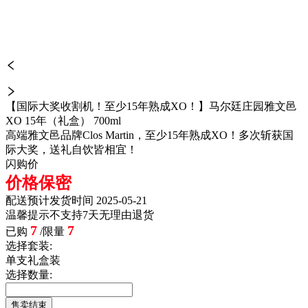
【国际大奖收割机！至少15年熟成XO！】马尔廷庄园雅文邑
XO 15年（礼盒） 700ml
高端雅文邑品牌Clos Martin，至少15年熟成XO！多次斩获国
际大奖，送礼自饮皆相宜！
闪购价
价格保密
配送
预计发货时间 2025-05-21
温馨提示
不支持7天无理由退货
7
7
已购
/限量
选择套装:
单支礼盒装
选择数量:
售卖结束