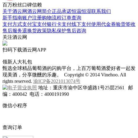
百万粉丝口碑信赖
关于酒云网
酒云网简介
正品承诺
恒温恒湿
联系我们
新手指南
账户注册
购物流程
订单查询
支付方式
支付宝支付
银行卡支付
线下支付
使用代金券
验货签收
售后服务
退换货政策
隐私保护
售后咨询
关注酒云网
扫码下载酒云网APP
领新人大礼包
甄选全球精品葡萄酒的闪购平台，上百万葡萄酒爱好者一起发
现美酒，分享微醺的乐趣。 Copyright © 2014 Vinehoo. All
rights reserved.
渝ICP备2021013074号
地址：重庆市渝中区华盛路1号25层2561 邮
编：400042 电话：4000191990
微信小程序
查询订单