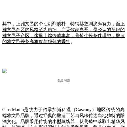
其中，上雅文邑的个性刚烈质朴，特纳赫兹则澎湃有力，
而下
雅文邑产区的风格至为精细，广受饮家喜爱，是公认的至好的
雅文邑子产区，这里土壤铁质丰富，葡萄生长条件理想，酿造
的雅文邑兼备高雅度与馥郁的香气
。
图源网络
Clos Martin是致力于传承加斯科涅（Gascony）地区传统的高
端雅文邑品牌，通过经典的酿造工艺与风味传达当地独特的酿
酒文化。品牌采用传统的小型蒸馏器，从葡萄中萃取出精华风