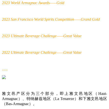
2023 World Armagnac Awards——Gold
2023 San Francisco World Spirits Competition——Grand Gold
2023 Ultimate Beverage Challenge——Great Value
2022 Ultimate Beverage Challenge——Great Value
......
雅文邑产区分为三个部分，即上雅文邑地区（Haut-
Armagnac）、特纳赫兹地区（La Tenareze）和下雅文邑地区
（Bas-Armagnac）。