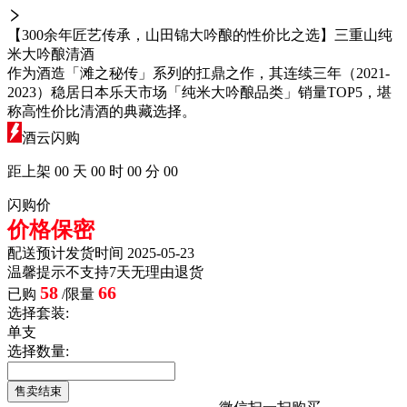
【300余年匠艺传承，山田锦大吟酿的性价比之选】三重山纯
米大吟酿清酒
作为酒造「滩之秘传」系列的扛鼎之作，其连续三年（2021-
2023）稳居日本乐天市场「纯米大吟酿品类」销量TOP5，堪
称高性价比清酒的典藏选择。
酒云闪购
距上架
00
天
00
时
00
分
00
闪购价
价格保密
配送
预计发货时间 2025-05-23
温馨提示
不支持7天无理由退货
58
66
已购
/限量
选择套装:
单支
选择数量:
售卖结束