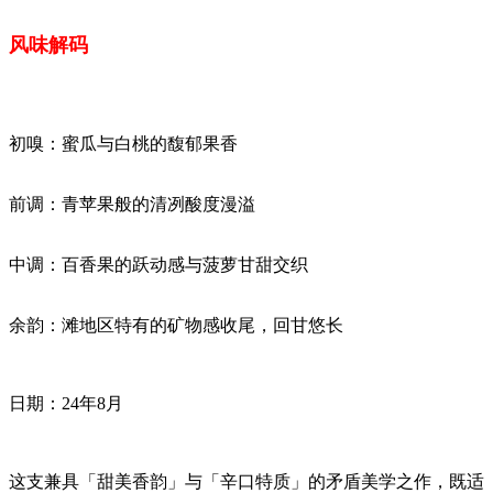
风味解码
初嗅：蜜瓜与白桃的馥郁果香
前调：青苹果般的清冽酸度漫溢
中调：百香果的跃动感与菠萝甘甜交织
余韵：滩地区特有的矿物感收尾，回甘悠长
日期：24年8月
这支兼具「甜美香韵」与「辛口特质」的矛盾美学之作，既适