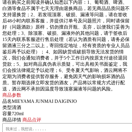
请在购买之前阅读并确认知悉以下内容：
1、葡萄酒、啤酒、
白酒等食品不属于七天无理由退换商品，若无商品品质问题不
支持退换货；
2、若发现顶塞、破损、漏液等问题，请在签收
后48小时内联系客服，并提供订单号及问题照片，同时请保留
好（问题酒款）原样，切勿擅自开瓶、丢弃，以便我们妥善为
您处理；
3、除顶塞、破损、漏液外的其他问题，请于签收后
15天内联系客服进行售后处理（若认为酒质有问题，请务必保
留酒液三分之二以上，寄回指定地址，经有资质的专业人员品
鉴后再予以处理）；
4、如因缺货或破损导致无法发货的情
况，我们会通知消费者，并于5个工作日内按原支付途径退回
货款；
5、如对商品真伪表示质疑，可出具相关书面鉴定，我
们会按法律规定予以处理；
6、受冬夏天气影响，酒云网将不
定期为消费者提供暂存服务，避免因天气的影响损坏酒的品
质。暂存期选择立即发货的酒友，产品将以常规方式进行配
送，酒云网不承担因温度导致顶塞漏液等问题的风险。
商品参数
品名
MIEYAMA JUNMAI DAIGINJO
类型
清酒
容量
720ml
商品详情
商品点评