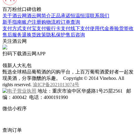
百万粉丝口碑信赖
关于酒云网
酒云网简介
正品承诺
恒温恒湿
联系我们
新手指南
账户注册
购物流程
订单查询
支付方式
支付宝支付
银行卡支付
线下支付
使用代金券
验货签收
售后服务
退换货政策
隐私保护
售后咨询
关注酒云网
扫码下载酒云网APP
领新人大礼包
甄选全球精品葡萄酒的闪购平台，上百万葡萄酒爱好者一起发
现美酒，分享微醺的乐趣。 Copyright © 2014 Vinehoo. All
rights reserved.
渝ICP备2021013074号
地址：重庆市渝中区华盛路1号25层2561 邮
编：400042 电话：4000191990
微信小程序
查询订单