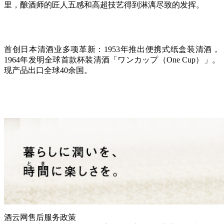
里，酿酒师的匠人五感和高超技艺得到淋漓尽致的发挥。
首创日本清酒业多项革新：1953年推出便携式纸盒装清酒，
1964年发明全球首款杯装清酒「ワンカップ（One Cup）」。
现产品出口全球40余国。
酒云网售后服务政策