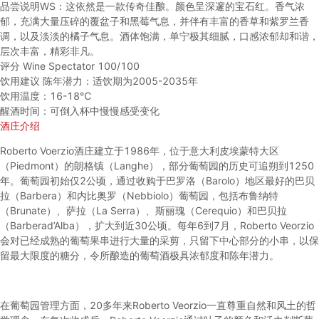
品尝说明
WS：这依然是一款传奇佳酿。颜色呈深邃的宝石红。香气浓
郁，充满大量压碎的覆盆子和黑莓气息，并伴有丰富的香草和紫罗兰香
调，以及淡淡的橘子气息。酒体饱满，单宁极其细腻，口感浓郁却和谐，
层次丰富，精彩非凡。
评分
Wine Spectator 100/100
饮用建议
陈年潜力：适饮期为2005-2035年
饮用温度：16-18℃
醒酒时间：可倒入杯中慢慢感受变化
酒庄介绍
Roberto Voerzio酒庄建立于1986年，位于意大利皮埃蒙特大区
（Piedmont）的朗格镇（Langhe），部分葡萄园的历史可追朔到1250
年。葡萄园初始仅2公顷，通过收购于巴罗洛（Barolo）地区最好的巴贝
拉（Barbera）和内比奥罗（Nebbiolo）葡萄园，包括布鲁纳特
（Brunate）、萨拉（La Serra）、斯丽瑰（Cerequio）和巴贝拉
（Barberad’Alba），扩大到近30公顷。每年6到7月，Roberto Veorzio
会对已经成熟的葡萄果串进行大量的采剪，只留下中心部分的小串，以保
留最大限度的糖分，令所酿造的葡萄酒极具浓郁度和陈年潜力。
在葡萄园管理方面，20多年来Roberto Veorzio一直尊重自然和风土的哲