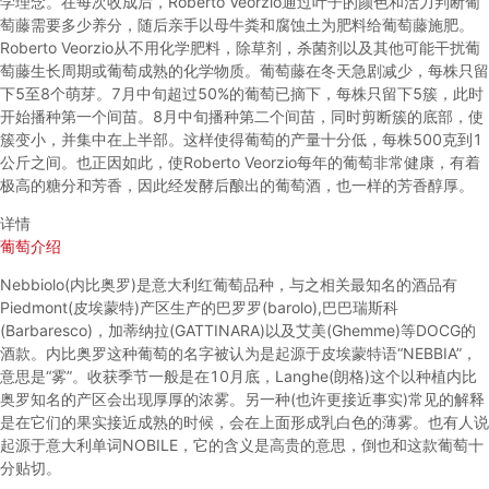
学理念。在每次收成后，Roberto Veorzio通过叶子的颜色和活力判断葡
萄藤需要多少养分，随后亲手以母牛粪和腐蚀土为肥料给葡萄藤施肥。
Roberto Veorzio从不用化学肥料，除草剂，杀菌剂以及其他可能干扰葡
萄藤生长周期或葡萄成熟的化学物质。葡萄藤在冬天急剧减少，每株只留
下5至8个萌芽。7月中旬超过50%的葡萄已摘下，每株只留下5簇，此时
开始播种第一个间苗。8月中旬播种第二个间苗，同时剪断簇的底部，使
簇变小，并集中在上半部。这样使得葡萄的产量十分低，每株500克到1
公斤之间。也正因如此，使Roberto Veorzio每年的葡萄非常健康，有着
极高的糖分和芳香，因此经发酵后酿出的葡萄酒，也一样的芳香醇厚。
详情
葡萄介绍
Nebbiolo(内比奥罗)是意大利红葡萄品种，与之相关最知名的酒品有
Piedmont(皮埃蒙特)产区生产的巴罗罗(barolo),巴巴瑞斯科
(Barbaresco)，加蒂纳拉(GATTINARA)以及艾美(Ghemme)等DOCG的
酒款。内比奥罗这种葡萄的名字被认为是起源于皮埃蒙特语“NEBBIA”，
意思是“雾”。收获季节一般是在10月底，Langhe(朗格)这个以种植内比
奥罗知名的产区会出现厚厚的浓雾。另一种(也许更接近事实)常见的解释
是在它们的果实接近成熟的时候，会在上面形成乳白色的薄雾。也有人说
起源于意大利单词NOBILE，它的含义是高贵的意思，倒也和这款葡萄十
分贴切。