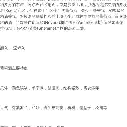
纳罗河的右岸，阿尔巴产区附近，或是沙质土壤，那边塔纳罗左岸的罗埃
洛(Roero)产区，但在这个产区生产的葡萄酒，会少一些香气，如典型的
柏油香气。罗埃洛的弱酸性沙质土壤会生产成较早成熟的葡萄酒。而最淡
雅的酒，当数来自诺瓦拉(Novara)和维切里(Vercelli)山脉之间的加蒂纳
拉(GATTINARA)艾美(Ghemme)产区的斑岩土壤。
颜色： 深紫色
葡萄酒主要特点
总体：颜色较淡，单宁高，酸度高，结构紧致，需要陈年
香气：有紫罗兰，柏油，野生草药类，樱桃，覆盆子，松露等