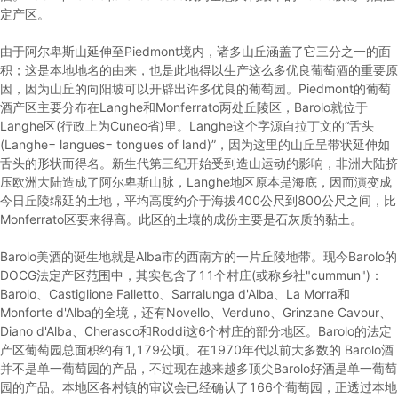
定产区。
由于阿尔卑斯山延伸至Piedmont境内，诸多山丘涵盖了它三分之一的面
积；这是本地地名的由来，也是此地得以生产这么多优良葡萄酒的重要原
因，因为山丘的向阳坡可以开辟出许多优良的葡萄园。Piedmont的葡萄
酒产区主要分布在Langhe和Monferrato两处丘陵区，Barolo就位于
Langhe区(行政上为Cuneo省)里。Langhe这个字源自拉丁文的“舌头
(Langhe= langues= tongues of land)”，因为这里的山丘呈带状延伸如
舌头的形状而得名。新生代第三纪开始受到造山运动的影响，非洲大陆挤
压欧洲大陆造成了阿尔卑斯山脉，Langhe地区原本是海底，因而演变成
今日丘陵绵延的土地，平均高度约介于海拔400公尺到800公尺之间，比
Monferrato区要来得高。此区的土壤的成份主要是石灰质的黏土。
Barolo美酒的诞生地就是Alba市的西南方的一片丘陵地带。现今Barolo的
DOCG法定产区范围中，其实包含了11个村庄(或称乡社"cummun")：
Barolo、Castiglione Falletto、Sarralunga d'Alba、La Morra和
Monforte d'Alba的全境，还有Novello、Verduno、Grinzane Cavour、
Diano d'Alba、Cherasco和Roddi这6个村庄的部分地区。Barolo的法定
产区葡萄园总面积约有1,179公顷。在1970年代以前大多数的 Barolo酒
并不是单一葡萄园的产品，不过现在越来越多顶尖Barolo好酒是单一葡萄
园的产品。本地区各村镇的审议会已经确认了166个葡萄园，正透过本地