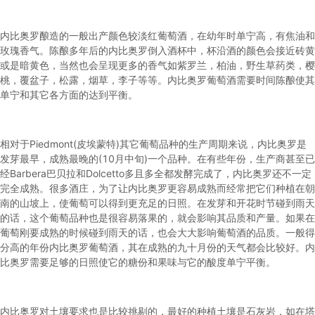
内比奥罗酿造的一般出产颜色较淡红葡萄酒，在幼年时单宁高，有焦油和
玫瑰香气。陈酿多年后的内比奥罗倒入酒杯中，杯沿酒的颜色会接近砖黄
或是暗黄色，当然也会呈现更多的香气如紫罗兰，柏油，野生草药类，樱
桃，覆盆子，松露，烟草，李子等等。内比奥罗葡萄酒需要时间陈酿使其
单宁和其它各方面的达到平衡。
相对于Piedmont(皮埃蒙特)其它葡萄品种的生产周期来说，内比奥罗是
发芽最早，成熟最晚的(10月中旬)一个品种。在有些年份，生产商甚至已
经Barbera巴贝拉和Dolcetto多且多全都发酵完成了，内比奥罗还不一定
完全成熟。很多酒庄，为了让内比奥罗更容易成熟而经常把它们种植在朝
南的山坡上，使葡萄可以得到更充足的日照。在发芽和开花时节碰到雨天
的话，这个葡萄品种也是很容易落果的，就会影响其品质和产量。如果在
葡萄刚要成熟的时候碰到雨天的话，也会大大影响葡萄酒的品质。一般得
分高的年份内比奥罗葡萄酒，其在成熟的九十月份的天气都会比较好。内
比奥罗需要足够的日照使它的糖份和果味与它的酸度单宁平衡。
内比奥罗对土壤要求也是比较挑剔的，最好的种植土壤是石灰岩，如在塔