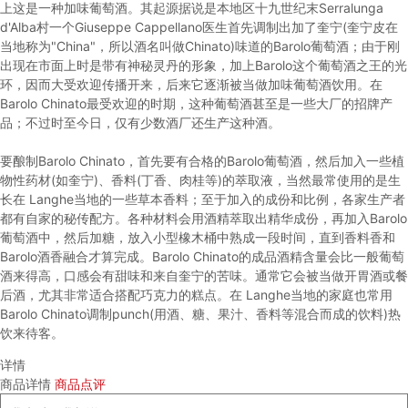
上这是一种加味葡萄酒。其起源据说是本地区十九世纪末Serralunga
d'Alba村一个Giuseppe Cappellano医生首先调制出加了奎宁(奎宁皮在
当地称为"China"，所以酒名叫做Chinato)味道的Barolo葡萄酒；由于刚
出现在市面上时是带有神秘灵丹的形象，加上Barolo这个葡萄酒之王的光
环，因而大受欢迎传播开来，后来它逐渐被当做加味葡萄酒饮用。在
Barolo Chinato最受欢迎的时期，这种葡萄酒甚至是一些大厂的招牌产
品；不过时至今日，仅有少数酒厂还生产这种酒。
要酿制Barolo Chinato，首先要有合格的Barolo葡萄酒，然后加入一些植
物性药材(如奎宁)、香料(丁香、肉桂等)的萃取液，当然最常使用的是生
长在 Langhe当地的一些草本香料；至于加入的成份和比例，各家生产者
都有自家的秘传配方。各种材料会用酒精萃取出精华成份，再加入Barolo
葡萄酒中，然后加糖，放入小型橡木桶中熟成一段时间，直到香料香和
Barolo酒香融合才算完成。Barolo Chinato的成品酒精含量会比一般葡萄
酒来得高，口感会有甜味和来自奎宁的苦味。通常它会被当做开胃酒或餐
后酒，尤其非常适合搭配巧克力的糕点。在 Langhe当地的家庭也常用
Barolo Chinato调制punch(用酒、糖、果汁、香料等混合而成的饮料)热
饮来待客。
详情
商品详情
商品点评