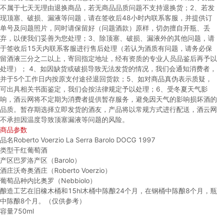
不属于七天无理由退换商品，若无商品品质问题不支持退换货；
2、若发
现顶塞、破损、漏液等问题，请在签收后48小时内联系客服，并提供订
单号及问题照片，同时请保留好（问题酒款）原样，切勿擅自开瓶、丢
弃，以便我们妥善为您处理；
3、除顶塞、破损、漏液外的其他问题，请
于签收后15天内联系客服进行售后处理（若认为酒质有问题，请务必保
留酒液三分之二以上，寄回指定地址，经有资质的专业人员品鉴后再予以
处理）；
4、如因缺货或破损导致无法发货的情况，我们会通知消费者，
并于5个工作日内按原支付途径退回货款；
5、如对商品真伪表示质疑，
可出具相关书面鉴定，我们会按法律规定予以处理；
6、受冬夏天气影
响，酒云网将不定期为消费者提供暂存服务，避免因天气的影响损坏酒的
品质。暂存期选择立即发货的酒友，产品将以常规方式进行配送，酒云网
不承担因温度导致顶塞漏液等问题的风险。
商品参数
品名
Roberto Voerzio La Serra Barolo DOCG 1997
类型
干红葡萄酒
产区
巴罗洛产区（Barolo）
酒庄
沃奇奥酒庄（Roberto Voerzio）
葡萄品种
内比奥罗（Nebbiolo）
酿造工艺
在旧橡木桶和15hl木桶中陈酿24个月，在钢桶中陈酿8个月，瓶
中陈酿8个月。（仅供参考）
容量
750ml