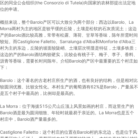
区的同业公会组织(the Consorzio di Tutela)向国家的农林部提出法定地
位的申请。
概括来说，整个Barolo产区可以大致分为两个部分：西边以Barolo、La
Morra两村为主的地区是较平缓的丘陵，土壤是松软的石灰质泥土；这边
产的Barolo酒比较高雅，常带有松露、薄荷、甘草等香味，陈年所需时间
较短。而Castiglione Falletto、Sarralunga d'Alba和Monforte d'Alba三
村为主的东边，丘陵的坡面较陡峭、土壤层次明显是特征，土壤多铁质；
这边的产的Barolo酒结构较硬实，比较会有桃子干、梅子、李子、香料、
沥青等香味，需要长时间陈年。介绍Barolo的产区中最重要的五个村庄如
下：
Barolo：这个著名的古老村庄所生产的酒，也有良好的结构，但是相对比
较圆润优雅、比较女性化。本村生产的葡萄酒有62%是Barolo，产量虽不
是五个村子中最高的，比例却是最高的。
La Morra：位于海拔515公尺山丘顶上风景如画的村庄，而这里生产的
Barolo酒是最为圆润细致、年轻时就最易于亲近的。La Morra也是五个
村庄中，Barolo酒产量最多的。
Castiglione Falletto：这个村庄的位置在Barolo村的东北边，也是位于风