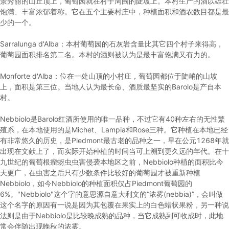
景秀丽的山丘顶上，葡萄园就在村子周围的陡坡上。本村生产的酒以雄壮
饱满、丰富浓郁着称。它在五个主要村庄中，种植面积和酒农数目都是最
少的一个。
Sarralunga d'Alba：本村葡萄园的石灰岩含量比其它四个村子来得高，
葡萄园面积排名第二名。本村的酒则被认为是最丰富饱满又有力的。
Monforte d'Alba：位在一处山顶的小村庄，葡萄园都位于陡峭的山坡
上，面积是第三位。当地人认为最长命、酒质最坚实的Barolo是产自本
村。
Nebbiolo是Barolo红酒所使用的唯一品种，不过它有40种左右的无性繁
殖系，在本地使用的是Michet、Lampia和Rose三种。它种植在本地已经
有非常悠久的历史，是Piedmont最古老的品种之一，早在公元1268年就
出现在文献上了，而实际开始种植的时间当可上溯到更久远的年代。在十
九世纪的葡萄根瘤蚜虫虫害侵袭本地区之前，Nebbiolo种植的面积比今
天更广，在虫害之后只有少数条件比较好的葡萄园才被重新种植
Nebbiolo，如今Nebbiolo的种植面积仅占Piedmont葡萄园的
6%。"Nebbiolo"这个字的意思源自意大利文的“浓雾(nebbia)”，会叫做
这个名字的原因有一说是因为其包覆在果实上的白色蜡状果粉，另一种说
法则是由于Nebbiolo是比较晚成熟的品种，当它成熟到可收成时，此地
常会伴随出现晚秋的浓雾。