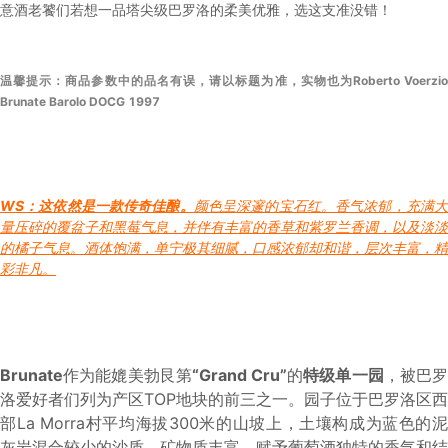
意酒老饕们若想一品塔尖级巴罗洛的柔美优雅，选这支准没错！
温馨提示：商品参数中的品名有误，请以标题为准，实物也为Roberto Voerzio
Brunate Barolo DOCG 1997
WS：这依然是一款传奇佳酿。
颜色呈深邃的宝石红。香气浓郁，充满
量压碎的覆盆子和黑莓气息，并伴有丰富的香草和紫罗兰香调，以及淡淡
的橘子气息。酒体饱满，单宁极其细腻，口感浓郁却和谐，层次丰富，精
彩非凡。
Brunate
作为能媲美勃艮第
“Grand Cru”
的
特级单一园
，被巴
洛爱好者们列为产区TOP地块的前三之一。园子位于巴罗洛区西
部La Morra村平均海拔300米的山坡上，土壤构成为蓝色的泥
灰岩混合较少的沙质，矿物质丰富，赋予葡萄酒独特的香气和结