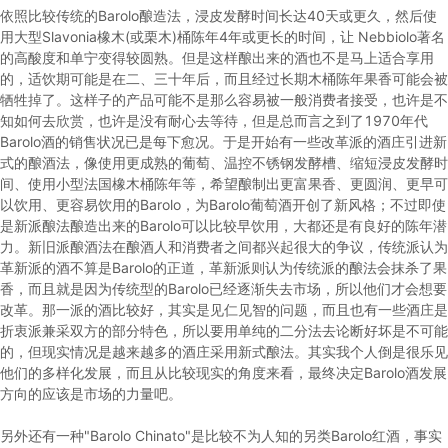
依照比较传统的Barolo酿造法，浸皮发酵时间长达40天或更久，然后使
用大型Slavonia橡木(或栗木)桶陈年4年或更长的时间，让 Nebbiolo著名
的高酸度和单宁变得较圆熟。但是这样酿出来的酒也不是马上适合享用
的，适饮期可能是在二、三十年后，而且经过长期木桶陈年果香可能会被
牺牲掉了。这样子的产品可能不是那么容易被一般消费者接受，也许是不
知如何去欣赏，也许是没有耐心去等待，但是总而言之到了1970年代
Barolo酒的销售状况已是每下愈况。于是开始有一些改革派的酒庄引进新
式的酿酒法，像使用更成熟的葡萄、温控不锈钢发酵槽、缩短浸皮发酵时
间、使用小型法国橡木桶陈年等，希望酿制出更富果香、更圆润、更早可
以饮用、更容易饮用的Barolo，为Barolo葡萄酒开创了新风格；不过即使
是新派酿法酿造出来的Barolo可以比较早饮用，大都还是有良好的陈年潜
力。新旧派酿酒法在酿酒人和消费者之间都兴起很大的争议，传统派认为
革新派的酒不算是Barolo的正道，革新派则认为传统派的酿法会抹杀了果
香，而且就是因为传统型的Barolo已经逐渐失去市场，所以他们才会想要
改革。那一派的酒比较好，其实是见仁见智的问题，而且也有一些酒庄是
折衷派兼采双方的部分特色，所以要用单纯的二分法去论断好坏是不可能
的，但现实情况是越来越多的酒庄采用新式酿法。其实我个人倒是很乐见
他们的多样化发展，而且从比较现实的角度来看，最终决定Barolo酒发展
方向的应该是市场的力量吧。
另外还有一种"Barolo Chinato"是比较不为人知的另类Barolo红酒，事实