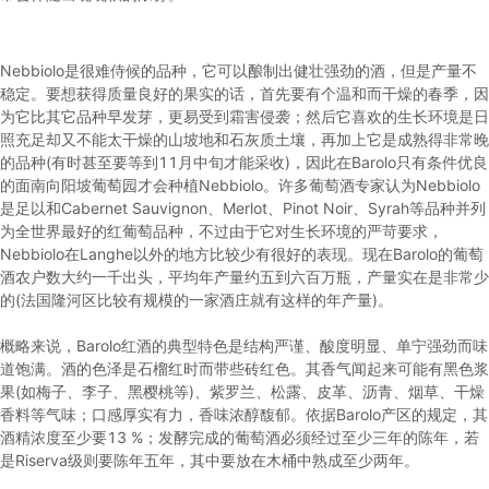
Nebbiolo是很难侍候的品种，它可以酿制出健壮强劲的酒，但是产量不
稳定。要想获得质量良好的果实的话，首先要有个温和而干燥的春季，因
为它比其它品种早发芽，更易受到霜害侵袭；然后它喜欢的生长环境是日
照充足却又不能太干燥的山坡地和石灰质土壤，再加上它是成熟得非常晚
的品种(有时甚至要等到11月中旬才能采收)，因此在Barolo只有条件优良
的面南向阳坡葡萄园才会种植Nebbiolo。许多葡萄酒专家认为Nebbiolo
是足以和Cabernet Sauvignon、Merlot、Pinot Noir、Syrah等品种并列
为全世界最好的红葡萄品种，不过由于它对生长环境的严苛要求，
Nebbiolo在Langhe以外的地方比较少有很好的表现。现在Barolo的葡萄
酒农户数大约一千出头，平均年产量约五到六百万瓶，产量实在是非常少
的(法国隆河区比较有规模的一家酒庄就有这样的年产量)。
概略来说，Barolo红酒的典型特色是结构严谨、酸度明显、单宁强劲而味
道饱满。酒的色泽是石榴红时而带些砖红色。其香气闻起来可能有黑色浆
果(如梅子、李子、黑樱桃等)、紫罗兰、松露、皮革、沥青、烟草、干燥
香料等气味；口感厚实有力，香味浓醇馥郁。依据Barolo产区的规定，其
酒精浓度至少要13 %；发酵完成的葡萄酒必须经过至少三年的陈年，若
是Riserva级则要陈年五年，其中要放在木桶中熟成至少两年。