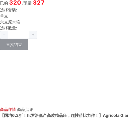
320
327
已购
/限量
选择套装:
单支
六支原木箱
选择数量:
售卖结束
商品详情
商品点评
【国均6.2折！巴罗洛低产高质精品庄，超性价比力作！】Agricola Gianpier