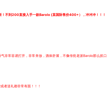
ne再上新！不到200直接入手一款Barolo (某国际售价400+），冲冲冲！！！
期，香气非常容易打开，非常奔放，酒体舒展，不像传统老派Barolo那
饮或者送礼都非常有面！！！