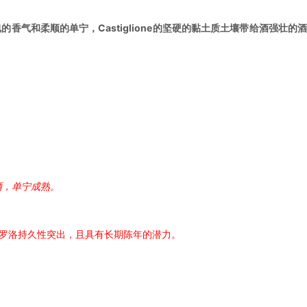
带来玫瑰的香气和柔顺的单宁，Castiglione的坚硬的黏土质土壤带给酒强壮的酒
酒，单宁成熟。
巴罗洛持久性突出，且具有长期陈年的潜力。