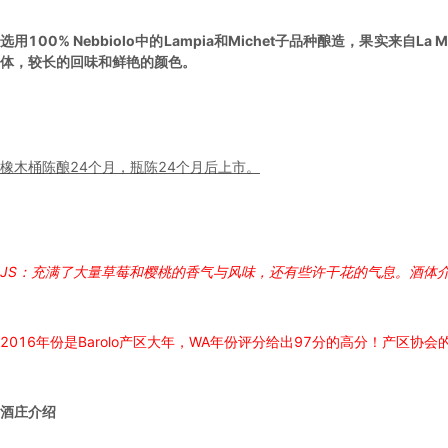
选用100% Nebbiolo中的Lampia和Michet子品种酿造，果实来自
体，较长的回味和鲜艳的颜色。
橡木桶陈酿24个月，瓶陈24个月后上市。
JS：充满了大量草莓和樱桃的香气与风味，还有些许干花的气息。酒体
2016年份是Barolo产区大年，WA年份评分给出97分的高分！
产区协会
酒庄介绍