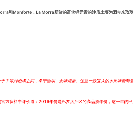
La Morra和Monforte，La Morra新鲜的富含钙元素的沙质土壤为酒
介于中等到饱满之间，单宁圆润，余味清新。这是一款宜人的水果味葡萄
的官方资料中评价道：2016年份是巴罗洛产区的高品质年份，这一年的