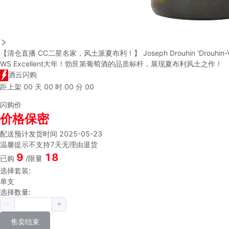
【清仓直播 CC二星名家，风土派夏布利！】 Joseph Drouhin 'Drouhin-Vaud
WS Excellent大年！勃艮第葡萄酒的品质标杆，展现夏布利风土之作！
酒云闪购
距上架
00
天
00
时
00
分
00
闪购价
价格保密
配送
预计发货时间 2025-05-23
温馨提示
不支持7天无理由退货
9
18
已购
/限量
选择套装:
单支
选择数量:
售卖结束