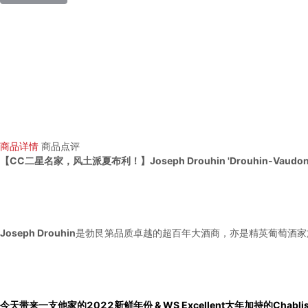
商品详情
商品点评
【CC二星名家，风土派夏布利！】Joseph Drouhin 'Drouhin-Vaudon' 
Joseph Drouhin
是勃艮第品质卓越的超百年大酒商，亦是精英葡萄酒家族联盟（P
今天带来一支他家的2022新鲜年份 & WS Excellent大年加持的