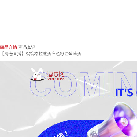
商品详情
商品点评
【清仓直播】缤缤格拉兹酒庄色彩红葡萄酒