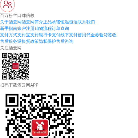
百万粉丝口碑信赖
关于酒云网
酒云网简介
正品承诺
恒温恒湿
联系我们
新手指南
账户注册
购物流程
订单查询
支付方式
支付宝支付
银行卡支付
线下支付
使用代金券
验货签收
售后服务
退换货政策
隐私保护
售后咨询
关注酒云网
扫码下载酒云网APP