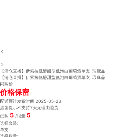
【清仓直播】伊索拉低醇甜型低泡白葡萄酒单支 瑕疵品
【清仓直播】伊索拉低醇甜型低泡白葡萄酒单支 瑕疵品
闪购价
价格保密
配送
预计发货时间 2025-05-23
温馨提示
不支持7天无理由退货
5
5
已购
/限量
选择套装:
单支
选择数量: