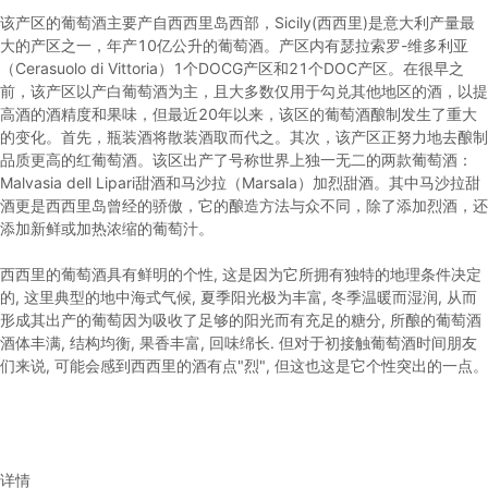
该产区的葡萄酒主要产自西西里岛西部，Sicily(西西里)是意大利产量最
大的产区之一，年产10亿公升的葡萄酒。产区内有瑟拉索罗-维多利亚
（Cerasuolo di Vittoria）1个DOCG产区和21个DOC产区。在很早之
前，该产区以产白葡萄酒为主，且大多数仅用于勾兑其他地区的酒，以提
高酒的酒精度和果味，但最近20年以来，该区的葡萄酒酿制发生了重大
的变化。首先，瓶装酒将散装酒取而代之。其次，该产区正努力地去酿制
品质更高的红葡萄酒。该区出产了号称世界上独一无二的两款葡萄酒：
Malvasia dell Lipari甜酒和马沙拉（Marsala）加烈甜酒。其中马沙拉甜
酒更是西西里岛曾经的骄傲，它的酿造方法与众不同，除了添加烈酒，还
添加新鲜或加热浓缩的葡萄汁。
西西里的葡萄酒具有鲜明的个性, 这是因为它所拥有独特的地理条件决定
的, 这里典型的地中海式气候, 夏季阳光极为丰富, 冬季温暖而湿润, 从而
形成其出产的葡萄因为吸收了足够的阳光而有充足的糖分, 所酿的葡萄酒
酒体丰满, 结构均衡, 果香丰富, 回味绵长. 但对于初接触葡萄酒时间朋友
们来说, 可能会感到西西里的酒有点"烈", 但这也这是它个性突出的一点。
详情