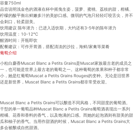
容量
750ml
品尝说明
浅金色的酒液在杯中摇曳生姿，菠萝、蜜桃、荔枝的甜，柑橘、
柠檬的酸平衡出鲜嫩多汁的美妙口感。微弱的气泡只轻轻叮咬舌尖，并不
会刺口，轻柔甜美。
饮用建议
陈年潜力：已进入适饮期，大约还有3-5年的陈年潜力
饮用温度：10-12℃
醒酒时间：开瓶即饮
配餐建议：可作开胃酒，搭配清淡的沙拉，海鲜/家禽等菜肴
葡萄介绍
小粒白麝香Muscat Blanc a Petits Grains是Muscat家族最古老的成员之
一，也可能是世界上最古老的葡萄之一。这种葡萄的浆果和种子都非常
小，她是红葡萄Muscat a Petits Grains Rouges的变种。无论是旧世界
还是新世界，Muscat Blanc a Petits Grains都非常受欢迎。
Muscat Blanc a Petits Grains可以酿造不同风格，不同甜度的葡萄酒。
干型的单一葡萄品种Muscat Blanc a Petits Grains葡萄酒表现出一系列
柑橘、花香和香料的香气，以及饱满的口感。而她的起泡酒则有甜美的甜
瓜和柚子的香气。当用作甜酒的时候，Muscat Blanc a Petits Grains大
多会被酿成自然甜酒。