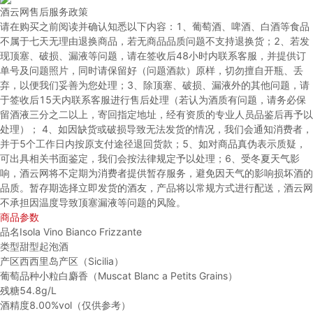
酒云网售后服务政策
请在购买之前阅读并确认知悉以下内容：
1、葡萄酒、啤酒、白酒等食品
不属于七天无理由退换商品，若无商品品质问题不支持退换货；
2、若发
现顶塞、破损、漏液等问题，请在签收后48小时内联系客服，并提供订
单号及问题照片，同时请保留好（问题酒款）原样，切勿擅自开瓶、丢
弃，以便我们妥善为您处理；
3、除顶塞、破损、漏液外的其他问题，请
于签收后15天内联系客服进行售后处理（若认为酒质有问题，请务必保
留酒液三分之二以上，寄回指定地址，经有资质的专业人员品鉴后再予以
处理）；
4、如因缺货或破损导致无法发货的情况，我们会通知消费者，
并于5个工作日内按原支付途径退回货款；
5、如对商品真伪表示质疑，
可出具相关书面鉴定，我们会按法律规定予以处理；
6、受冬夏天气影
响，酒云网将不定期为消费者提供暂存服务，避免因天气的影响损坏酒的
品质。暂存期选择立即发货的酒友，产品将以常规方式进行配送，酒云网
不承担因温度导致顶塞漏液等问题的风险。
商品参数
品名
Isola Vino Bianco Frizzante
类型
甜型起泡酒
产区
西西里岛产区（Sicilia）
葡萄品种
小粒白麝香（Muscat Blanc a Petits Grains）
残糖
54.8g/L
酒精度
8.00%vol（仅供参考）