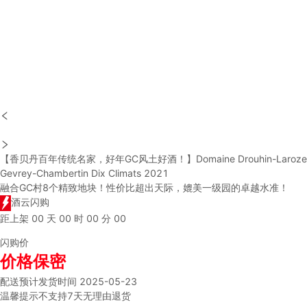
【香贝丹百年传统名家，好年GC风土好酒！】Domaine Drouhin-Laroze
Gevrey-Chambertin Dix Climats 2021
融合GC村8个精致地块！性价比超出天际，媲美一级园的卓越水准！
酒云闪购
距上架
00
天
00
时
00
分
00
闪购价
价格保密
配送
预计发货时间 2025-05-23
温馨提示
不支持7天无理由退货