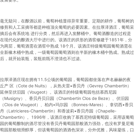
毫无疑问，在酿酒以前，葡萄种植显得异常重要。定期的耕作，葡萄树的
修剪和人工采摘等都是种植顶尖葡萄的必要因素。在拉厚泽酒庄，葡萄采
摘后会有系统地 进行分类，然后再进入发酵桶中。葡萄酒酿造的过程是
在现代化的酿酒大厅中进行的。该酒庄的拱形的酒窖修建于1851年，分
为两层，葡萄酒需在酒窖中熟成 18个月。该酒庄特级葡萄园葡萄酒需在
全新橡木桶中熟成，一级葡萄园葡萄酒则在半新的橡木桶中熟成。熟成过
后，就开始装瓶，装瓶前既不澄清也不过滤。
拉厚泽酒庄现在拥有11.5公顷的葡萄园，葡萄园都坐落在声名赫赫的夜
丘产 区（Cote de Nuits），从热夫雷•香贝丹（Gevrey Chambertin）
延伸至伏旧园（Vougeot）。该酒庄的特级葡萄园包括慕西尼园
（Musigny）、香贝丹贝日园（Chambertin Clos de Beze）、伏旧园
（Clos de Vougeot）、柏内•玛尔园 （Bonnes-Mares）、拿切西•香贝
丹（Latricieres-Chambertin）和香波莉•香贝丹园（Chapelle-
Chambertin）。1996年，该酒庄收购了慕西尼特级葡萄园，采用该葡萄
园的葡萄酿制的酒尽管没有香贝丹葡萄园那般酒力强劲，也没有罗曼尼葡
萄园那般细滑醇厚，但该葡萄园的酒酒色深浓，分外优雅，风味凝练，口