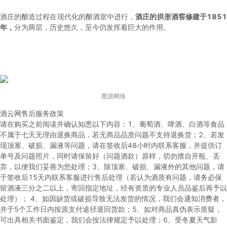
酒庄的酿造过程在现代化的酿酒室中进行，
酒庄的拱形酒窖修建于185
年，
分为两层，历史悠久，至今仍发挥着巨大的作用。
图源网络
酒云网售后服务政策
请在购买之前阅读并确认知悉以下内容：
1、葡萄酒、啤酒、白酒等食品
不属于七天无理由退换商品，若无商品品质问题不支持退换货；
2、若发
现顶塞、破损、漏液等问题，请在签收后48小时内联系客服，并提供订
单号及问题照片，同时请保留好（问题酒款）原样，切勿擅自开瓶、丢
弃，以便我们妥善为您处理；
3、除顶塞、破损、漏液外的其他问题，请
于签收后15天内联系客服进行售后处理（若认为酒质有问题，请务必保
留酒液三分之二以上，寄回指定地址，经有资质的专业人员品鉴后再予以
处理）；
4、如因缺货或破损导致无法发货的情况，我们会通知消费者，
并于5个工作日内按原支付途径退回货款；
5、如对商品真伪表示质疑，
可出具相关书面鉴定，我们会按法律规定予以处理；
6、受冬夏天气影