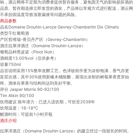
响，酒云网将不定期为消费者提供暂存服务，避免因天气的影响损坏酒的
品质。暂存期选择立即发货的酒友，产品将以常规方式进行配送，酒云网
不承担因温度导致顶塞漏液等问题的风险。
商品参数
品名
Domaine Drouhin-Laroze Gevrey-Chambertin Dix Climats
类型
干红葡萄酒
产区
哲维瑞-香贝丹产区（Gevrey-Chambertin）
酒庄
拉厚泽酒庄（Domaine Drouhin-Laroze）
葡萄品种
黑皮诺（Pinot Noir）
酒精度
13.00%vol（仅供参考）
容量
750ml
品尝说明
采用15%整串发酵工艺。色泽较前作更为浓郁饱满，香气亦更
富层次感，其中30%使用新橡木桶陈酿，展现出浓郁的树莓果香贯穿始
终。酒体在果香与结构间达到良好平衡。
评分
Jasper Morris 90-92/100
Tim Atkin 90/100
饮用建议
陈年潜力：已进入适饮期，可饮至2038年
饮用温度：16-18℃
醒酒时间：可提前1小时开瓶
酒庄介绍
拉厚泽酒庄（Domaine Drouhin-Laroze）的建立经过一段较长的时间。