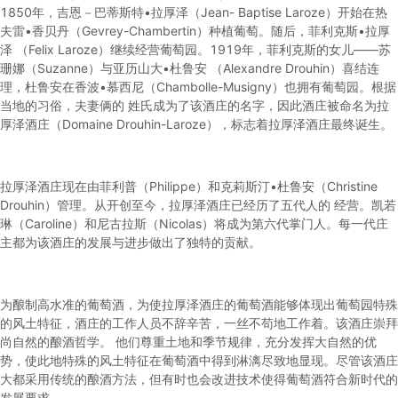
1850年，吉恩－巴蒂斯特•拉厚泽（Jean- Baptise Laroze）开始在热
夫雷•香贝丹（Gevrey-Chambertin）种植葡萄。随后，菲利克斯•拉厚
泽 （Felix Laroze）继续经营葡萄园。1919年，菲利克斯的女儿——苏
珊娜（Suzanne）与亚历山大•杜鲁安 （Alexandre Drouhin）喜结连
理，杜鲁安在香波•慕西尼（Chambolle-Musigny）也拥有葡萄园。根据
当地的习俗，夫妻俩的 姓氏成为了该酒庄的名字，因此酒庄被命名为拉
厚泽酒庄（Domaine Drouhin-Laroze），标志着拉厚泽酒庄最终诞生。
拉厚泽酒庄现在由菲利普（Philippe）和克莉斯汀•杜鲁安（Christine
Drouhin）管理。从开创至今，拉厚泽酒庄已经历了五代人的 经营。凯若
琳（Caroline）和尼古拉斯（Nicolas）将成为第六代掌门人。每一代庄
主都为该酒庄的发展与进步做出了独特的贡献。
为酿制高水准的葡萄酒，为使拉厚泽酒庄的葡萄酒能够体现出葡萄园特殊
的风土特征，酒庄的工作人员不辞辛苦，一丝不苟地工作着。该酒庄崇拜
尚自然的酿酒哲学。 他们尊重土地和季节规律，充分发挥大自然的优
势，使此地特殊的风土特征在葡萄酒中得到淋漓尽致地显现。尽管该酒庄
大都采用传统的酿酒方法，但有时也会改进技术使得葡萄酒符合新时代的
发展要求。