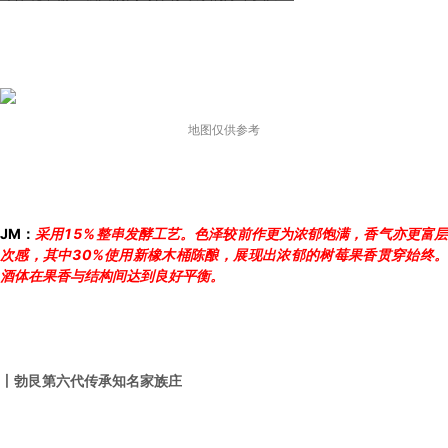
地图仅供参考
JM：
采用15%整串发酵工艺。色泽较前作更为浓郁饱满，香气亦更富
次感，其中30%使用新橡木桶陈酿，展现出浓郁的树莓果香贯穿始终。
酒体在果香与结构间达到良好平衡。
丨勃艮第六代传承知名家族庄