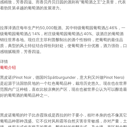
感精致，芳香四溢。而香贝丹贝日园的酒则有“葡萄酒之王”之美誉，代表
着勃艮第卓越的葡萄酒的发展潜力。
拉厚泽酒庄每年生产约50,000瓶酒。其中特级葡萄园葡萄酒占46%，一
级葡萄园葡萄酒占14%，村庄级葡萄园葡萄酒占40%。该酒庄的葡萄酒
销往世界各地。现任庄主菲利普酿制出的酒个性独特，把葡萄的最佳品
质，典型的风土特征结合得恰到好处，使葡萄酒十分优雅，酒力强劲，口
感细腻顺滑，芳香四溢。
详情
葡萄介绍
黑皮诺(Pinot Noir，德国叫Spätburgunder，意大利又叫做Pinot Nero)
是起源于法国勃艮地的一个红色葡萄品种，栽培历史悠久。现在也在世界
范围内广泛种植，喜欢比较凉爽的产区，现在也被世界公认为可以酿造最
好的葡萄酒的葡萄品种之一。
黑皮诺
葡萄的叶子比赤霞珠或是西拉的叶子要小，枝叶本身的也不像其它
葡萄品种那种茂盛。它不仅对风和霜等自然灾害非常敏感，亦对产量，土
壤，修剪方式也有极高的要求。酿造时的发酵方式，及土壤，产区都会酿