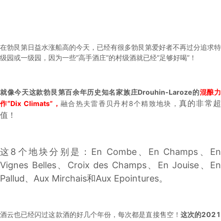
在勃艮第日益水涨船高的今天，已经有很多勃艮第爱好者不再过分追求特
级园或一级园，因为一些“高手酒庄”的村级酒就已经“足够好喝”！
就像今天这款勃艮第百余年历史知名家族庄Drouhin-Laroze的
混酿
真的非常
作“Dix Climats”，
融合热夫雷香贝丹村8个精致地块，
值！
这8个地块分别是：En Combe、En Champs、En
Vignes Belles、Croix des Champs、En Jouise、En
Pallud、Aux Mirchais和Aux Epointures。
酒云也已经闪过这款酒的好几个年份，每次都是直接售空！
这次的202