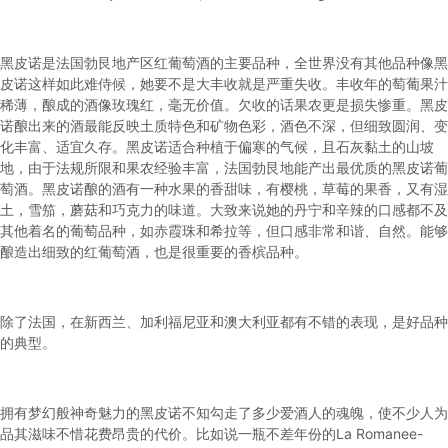
黑皮诺是法国勃艮地产区红葡萄酒的主要品种，全世界没有其他品种像黑
皮诺这样如此难侍候，她要不是大丰收就是严重失收。丰收年的萄葡果汁
稀薄，酿成的酒像玫瑰红，毫无价值。欠收的话果农更是损失惨重。黑皮
诺酿出来的酒最能反映土质特色和矿物色彩，酒色不深，但细致圆润、变
化丰富、适宜久存。黑皮诺适合种植于偏寒的气候，且石灰黏土的山坡
地，由于法规所限和果农经验丰富，法国勃艮地能产出最优质的黑皮诺葡
萄酒。黑皮诺酿的酒有一种水果的香甜味，有樱桃，草莓的果香，又有湿
土，雪笳，蘑菇和巧克力的味道。大致来说她的丹宁和辛辣的口感都不及
其他着名的葡萄品种，如赤霞珠和希拉等，但口感非常和谐、自然。能够
酿造出细致的红葡萄酒，也是很重要的香槟品种。
除了法国，在新西兰、加利福尼亚和澳大利亚都有不错的表现，是好品种
的典型。
拥有梦幻般神奇魅力的
黑皮诺
不知勾走了多少爱酒人的魂魄，使不少人为
品其滋味不惜花费昂贵的代价。比如说一瓶不差年份的La Romanee-