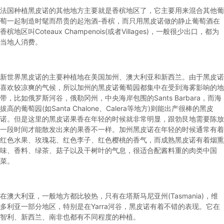
法国种植黑皮诺的其他地方主要就是香槟地区了，它主要用来混合其他葡
萄一起制造时髦而昂贵的起泡酒-香槟，而只用
黑皮诺
做的静止葡萄酒在
香槟地区叫Coteaux Champenois(或者Villages)，一般很少出口，都为
当地人消费。
新世界
黑皮诺
的主要种植地在美国加州、澳大利亚和新西兰。由于
黑皮诺
喜欢较凉爽的气候，所以加州的
黑皮诺
葡萄园都集中在受到海雾影响的地
带，比如俄罗斯河谷，俄勒冈州，中央海岸包围的Sants Barbara，而海
拔高的葡萄园(如Santa Chalone、Calera等地方)则能出产很棒的
黑皮
诺
。但是这里的
黑皮诺
果香在年轻的时候就非常明显，跟勃艮地需要陈放
一段时间才能散发出来的果香不一样。加州
黑皮诺
在年轻的时候通常有着
红色水果、玫瑰花、红色李子、红色樱桃的香气，而成熟
黑皮诺
有着烟熏
味、香料、绿茶、菇子以及干树叶的气息，很适合配酱料重的肉类中国
菜。
在澳大利亚，一般地方都比较热，只有在塔斯马尼亚州(Tasmania)，维
多利亚一部分地区，特别是在Yarra河谷，
黑皮诺
有着不错的表现。它在
智利、新西兰、南非也都有不同程度的种植。