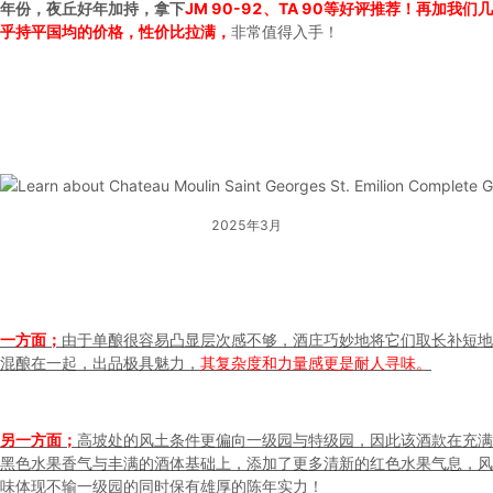
年份，夜丘好年加持，拿下
JM 90-92、TA 90等好评推荐！再加我们几
乎持平国均的价格，性价比拉满，
非常值得入手！
2025年3月
一方面；
由于单酿很容易凸显层次感不够，酒庄巧妙地将它们取长补短地
混酿在一起，出品极具魅力，
其复杂度和力量感更是耐人寻味。
另一方面；
高坡处的风土条件更偏向一级园与特级园，因此该酒款在充满
黑色水果香气与丰满的酒体基础上，添加了更多清新的红色水果气息，风
味体现不输一级园的同时保有雄厚的陈年实力！