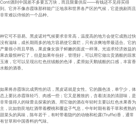
Conti酒到中国差不多要五万块，而且限量供应——有钱还不见得买得
到。它并不像赤霞珠那样能广泛地亲和世界各产区的气候，它是挑剔而且
非常难以侍候的一个品种。
种它可不容易。
黑皮诺
对气候要求非常高，温度高的地方会使它成熟过快
没有滋味，成长期雨多的地方容易使它腐烂，只有凉爽地带最适合。它的
产量很小而且早熟，果皮像女孩子鲜嫩的面皮一样薄。光追求经济效益的
果农最恨种它了，但是如果年份好，管理好，可以用它做出贡酒般的琼浆
玉液，它可以呈现出红色丝绒般的色泽，柔滑如天鹅绒般的口感，丰富香
水般的酒香。
如果将赤霞珠比成男性的话，
黑皮诺
就是女性。它的颜色淡，单宁少，体
态上要比赤霞珠轻巧、肉感一些；它又是雅致的，含着淡淡的清甜味，是
非常值得人的味蕾去探索的酒。用它做的酒在年轻时主要以红色水果香为
主，比如勃艮地红酒带着樱桃和覆盆子气息，中年时期有着干草和煮熟的
甜菜头的风味，陈年若干，有时带着隐约的动物和松露(Truffe)香，通常
有甘草和中国香料的气味。