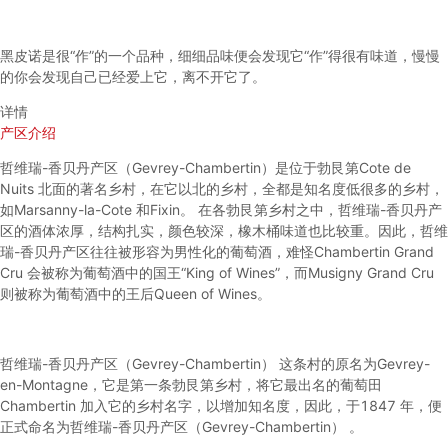
黑皮诺
是很“作”的一个品种，细细品味便会发现它“作”得很有味道，慢慢
的你会发现自己已经爱上它，离不开它了。
详情
产区介绍
哲维瑞-香贝丹产区（Gevrey-Chambertin）是位于勃艮第Cote de
Nuits 北面的著名乡村，在它以北的乡村，全都是知名度低很多的乡村，
如Marsanny-la-Cote 和Fixin。 在各勃艮第乡村之中，哲维瑞-香贝丹产
区的酒体浓厚，结构扎实，颜色较深，橡木桶味道也比较重。因此，哲维
瑞-香贝丹产区往往被形容为男性化的葡萄酒，难怪Chambertin Grand
Cru 会被称为葡萄酒中的国王“King of Wines”，而Musigny Grand Cru
则被称为葡萄酒中的王后Queen of Wines。
哲维瑞-香贝丹产区（Gevrey-Chambertin） 这条村的原名为Gevrey-
en-Montagne，它是第一条勃艮第乡村，将它最出名的葡萄田
Chambertin 加入它的乡村名字，以增加知名度，因此，于1847 年，便
正式命名为哲维瑞-香贝丹产区（Gevrey-Chambertin） 。