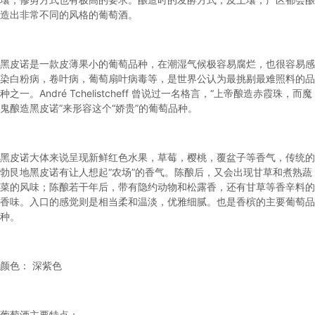
造出非常不同的风格的葡萄酒。
黑皮诺
是一款皮薄果小的葡萄品种，在潮湿气候极容易腐烂，也很容易感
染白粉病，卷叶病，葡萄扇叶病毒等，是世界公认为最挑剔最难照料的品
种之一。André Tchelistcheff 曾说过一名格言，“上帝酿造赤霞珠，而魔
鬼酿造
黑皮诺
”来形容这个“娇贵”的葡萄品种。
黑皮诺
大体来说呈现新鲜红色水果，草莓，樱桃，覆盆子等香气，传统的
勃艮地
黑皮诺
有让人想起“农场”的香气。陈酿后，又会出现甘草和煮熟蔬
菜的风味；陈酿若干年后，带有隐约动物和松露香，还有甘草等香辛料的
香味。入口的感觉则是相当柔和温淡，优雅细腻。也是香槟的主要葡萄品
种。
颜色： 深紫色
葡萄酒主要特点：