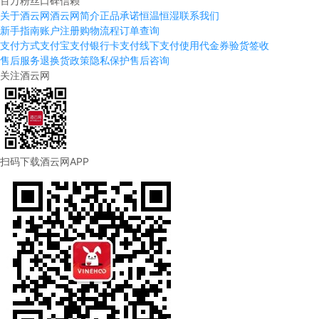
百万粉丝口碑信赖
关于酒云网
酒云网简介
正品承诺
恒温恒湿
联系我们
新手指南
账户注册
购物流程
订单查询
支付方式
支付宝支付
银行卡支付
线下支付
使用代金券
验货签收
售后服务
退换货政策
隐私保护
售后咨询
关注酒云网
扫码下载酒云网APP