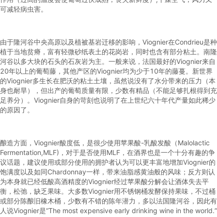
可减轻病虫害。
由于隆河谷中央高原以及植被基岩迁移的影响，Viognier在Condrieu是种
植于当地贫瘠，富有轻微砂纸表土的花岗岩，同时也含有部分粘土。南隆
河谷以多大块的石头的石灰岩为主。一般来说，法国最好的Viognier来自
20年以上的葡萄藤，其他产区的Viognier均为少于10年的藤蔓。新世界
的Viognier多生长在肥沃的粘土土壤，虽然说没有了水分带来的压力（本
身也耐旱），但出产的葡萄质量有限，少数有精品（不能足够扎根得到充
足养分）。Viognier自身的苛刻也说明了在上世纪六十年代产量如此稀少
的原因了。
酿造方面，Viognier酸度低，是很少使用苹果酸-乳酸发酸（Malolactic
Fermentation,MLF)，对于是否使用MLF，在酒界也是一个十分有趣的争
议话题，建议使用或部分使用的拥护者认为可以更丰富地增加Viognier的
饱满度以及如同Chardonnay一样，带来油脂感黄油般的风味；反方则认
为本身就已经低酸高酒精度的Viognier经过苹果酸分解会让酒体失去平
衡，松弛，缺乏果味。大多数Viognier用不锈钢桶发酵保持果味，不过桶
或部分陈酿旧橡木桶，少数有不错的陈年潜力，多以法国隆河谷，因此有
人说Viognier是“The most expensive early drinking wine in the world.”