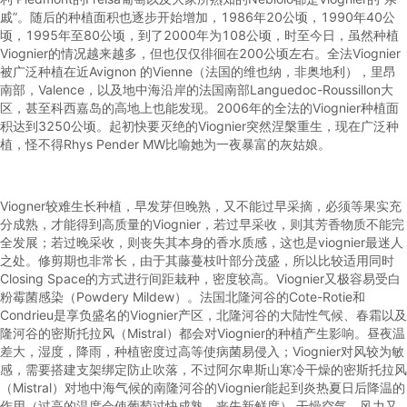
戚”。随后的种植面积也逐步开始增加，1986年20公顷，1990年40公
顷，1995年至80公顷，到了2000年为108公顷，时至今日，虽然种植
Viognier的情况越来越多，但也仅仅徘徊在200公顷左右。全法Viognier
被广泛种植在近Avignon 的Vienne（法国的维也纳，非奥地利），里昂
南部，Valence，以及地中海沿岸的法国南部Languedoc-Roussillon大
区，甚至科西嘉岛的高地上也能发现。2006年的全法的Viognier种植面
积达到3250公顷。起初快要灭绝的Viognier突然涅槃重生，现在广泛种
植，怪不得Rhys Pender MW比喻她为一夜暴富的灰姑娘。
Viogner较难生长种植，早发芽但晚熟，又不能过早采摘，必须等果实充
分成熟，才能得到高质量的Viognier，若过早采收，则其芳香物质不能完
全发展；若过晚采收，则丧失其本身的香水质感，这也是viognier最迷人
之处。修剪期也非常长，由于其藤蔓枝叶部分茂盛，所以比较适用同时
Closing Space的方式进行间距栽种，密度较高。Viognier又极容易受白
粉霉菌感染（Powdery Mildew）。法国北隆河谷的Cote-Rotie和
Condrieu是享负盛名的Viognier产区，北隆河谷的大陆性气候、春霜以及
隆河谷的密斯托拉风（Mistral）都会对Viognier的种植产生影响。昼夜温
差大，湿度，降雨，种植密度过高等使病菌易侵入；Viognier对风较为敏
感，需要搭建支架绑定防止吹落，不过阿尔卑斯山寒冷干燥的密斯托拉风
（Mistral）对地中海气候的南隆河谷的Viognier能起到炎热夏日后降温的
作用（过高的温度会使葡萄过快成熟，丧失新鲜度）,干燥空气，风力又