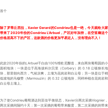
首个
除了罗蒂丘西拉，Xavier Gerard的Condrieu也是一绝，今天就给大家
带来了2020年份的Condrieu L'Arbuel，产区好年加持，在空笛幽这个
价格居高不下的产区，这款酒的价格更加平易近人，没有理由不入！
此款2020年份的LArbuel干白由100%维欧尼酿造，来自两块葡萄园的小
面积地块：一块是位于高海拔科尔贝里（Corbery）的 0.18 公顷狭长地
块，那里朝向西方，气候凉爽，土壤为花岗岩和白云母；另一块是位于稍
低坡地的马穆赞（Marmouzin）的 0.32 公顷地块，同样种植在花岗岩和
白云母土壤上。
为了使Condrieu葡萄酒达到至佳平衡状态，Xavier分两次采摘Viognier，
两次采摘间隔约十天；第一次采摘的葡萄带来酸度，第二次采摘的则带来