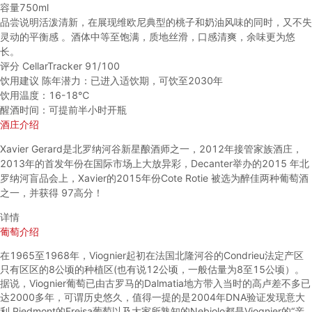
容量
750ml
品尝说明
活泼清新，在展现维欧尼典型的桃子和奶油风味的同时，又不失
灵动的平衡感 。酒体中等至饱满，质地丝滑，口感清爽，余味更为悠
长。
评分
CellarTracker 91/100
饮用建议
陈年潜力：已进入适饮期，可饮至2030年
饮用温度：16-18℃
醒酒时间：可提前半小时开瓶
酒庄介绍
Xavier Gerard是北罗纳河谷新星酿酒师之一，2012年接管家族酒庄，
2013年的首发年份在国际市场上大放异彩，Decanter举办的2015 年北
罗纳河盲品会上，Xavier的2015年份Cote Rotie 被选为醉佳两种葡萄酒
之一，并获得 97高分！
详情
葡萄介绍
在1965至1968年，Viognier起初在法国北隆河谷的Condrieu法定产区
只有区区的8公顷的种植区(也有说12公顷，一般估量为8至15公顷）。
据说，Viognier葡萄已由古罗马的Dalmatia地方带入当时的高卢差不多已
达2000多年，可谓历史悠久，值得一提的是2004年DNA验证发现意大
利 Piedmont的Freisa葡萄以及大家所熟知的Nebiolo都是Viognier的“亲