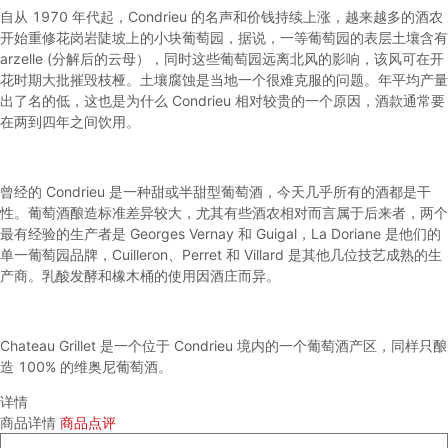
自从 1970 年代起，Condrieu 的名声和价钱持续上涨，越来越多的酒农
开始重修花岗岩陡坡上的小块葡萄园，据说，一等葡萄园的表层土壤含有
arzelle (分解后的云母），同时这些葡萄园远离北风的影响，该风可在开
花时期大批摧毁枝桠。土壤腐蚀是当地一个很难克服的问题。年平均产量
出了名的低，这也是为什么 Condrieu 相对较贵的一个原因，酒款通常要
在两到四年之间饮用。
曾经的 Condrieu 是一种甜或半甜型葡萄酒，今天几乎所有的酒都是干
性。葡萄酒酿造标准差异较大，尤其有些酒农相对而言属于后来者，两个
最有经验的生产者是 Georges Vernay 和 Guigal，La Doriane 是他们的
单一葡萄园品牌，Cuilleron、Perret 和 Villard 是其他几位技艺成熟的生
产商。乳酸发酵和橡木桶的使用因酒庄而异。
Chateau Grillet 是一个位于 Condrieu 境内的一个葡萄酒产区，同样只酿
造 100% 的维奥尼葡萄酒。
详情
商品详情
商品点评