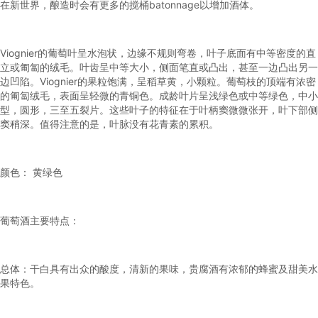
在新世界，酿造时会有更多的搅桶batonnage以增加酒体。
Viognier的葡萄叶呈水泡状，边缘不规则弯卷，叶子底面有中等密度的直
立或匍匐的绒毛。叶齿呈中等大小，侧面笔直或凸出，甚至一边凸出另一
边凹陷。Viognier的果粒饱满，呈稻草黄，小颗粒。葡萄枝的顶端有浓密
的匍匐绒毛，表面呈轻微的青铜色。成龄叶片呈浅绿色或中等绿色，中小
型，圆形，三至五裂片。这些叶子的特征在于叶柄窦微微张开，叶下部侧
窦稍深。值得注意的是，叶脉没有花青素的累积。
颜色： 黄绿色
葡萄酒主要特点：
总体：干白具有出众的酸度，清新的果味，贵腐酒有浓郁的蜂蜜及甜美水
果特色。