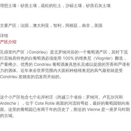
理想土壤：砂质土壤，疏松的红土，沙砾土壤，砂质石灰土壤
主要产区：法国，澳大利亚，智利，阿根廷，南非，美国
详情
产区介绍
孔得里约产区（Condrieu）是北罗纳河谷的一个葡萄酒产区，其时下流
行且独具特色的白葡萄酒必须使用 100% 的维奥尼（Viognier）酿造，
产量稀少。优秀的 Condrieu 葡萄酒兼具悠长且难以捉摸的芳香和严谨有
力的酒体。近年来全世界范围内大面积种植维奥尼的风气最初就是受
Condrieu 发烧友的启发而开始的。
这个小产区包含七个右岸村庄（跨越三个省份：罗纳河、卢瓦尔河和
Ardeche ），位于 Cote Rotie 南面的河流转弯处，最好的葡萄园朝向南
面。这里的葡萄园已有两千年的历史了，附近的 Vienne 是一座罗马时期
的古城。