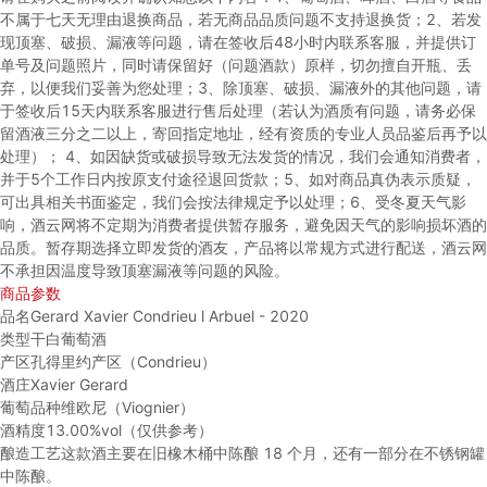
不属于七天无理由退换商品，若无商品品质问题不支持退换货；
2、若发
现顶塞、破损、漏液等问题，请在签收后48小时内联系客服，并提供订
单号及问题照片，同时请保留好（问题酒款）原样，切勿擅自开瓶、丢
弃，以便我们妥善为您处理；
3、除顶塞、破损、漏液外的其他问题，请
于签收后15天内联系客服进行售后处理（若认为酒质有问题，请务必保
留酒液三分之二以上，寄回指定地址，经有资质的专业人员品鉴后再予以
处理）；
4、如因缺货或破损导致无法发货的情况，我们会通知消费者，
并于5个工作日内按原支付途径退回货款；
5、如对商品真伪表示质疑，
可出具相关书面鉴定，我们会按法律规定予以处理；
6、受冬夏天气影
响，酒云网将不定期为消费者提供暂存服务，避免因天气的影响损坏酒的
品质。暂存期选择立即发货的酒友，产品将以常规方式进行配送，酒云网
不承担因温度导致顶塞漏液等问题的风险。
商品参数
品名
Gerard Xavier Condrieu l Arbuel - 2020
类型
干白葡萄酒
产区
孔得里约产区（Condrieu）
酒庄
Xavier Gerard
葡萄品种
维欧尼（Viognier）
酒精度
13.00%vol（仅供参考）
酿造工艺
这款酒主要在旧橡木桶中陈酿 18 个月，还有一部分在不锈钢罐
中陈酿。