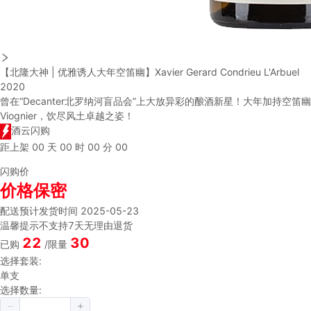
【北隆大神 | 优雅诱人大年空笛幽】Xavier Gerard Condrieu L'Arbuel
2020
曾在“Decanter北罗纳河盲品会”上大放异彩的酿酒新星！大年加持空笛幽
Viognier，饮尽风土卓越之姿！
酒云闪购
距上架
00
天
00
时
00
分
00
闪购价
价格保密
配送
预计发货时间 2025-05-23
温馨提示
不支持7天无理由退货
22
30
已购
/限量
选择套装:
单支
选择数量: