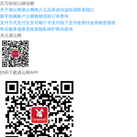
百万粉丝口碑信赖
关于酒云网
酒云网简介
正品承诺
恒温恒湿
联系我们
新手指南
账户注册
购物流程
订单查询
支付方式
支付宝支付
银行卡支付
线下支付
使用代金券
验货签收
售后服务
退换货政策
隐私保护
售后咨询
关注酒云网
扫码下载酒云网APP