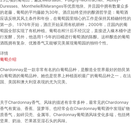
Duresses、Monthelie和Maranges等优质地块。并且园中拥有数量众多
的老藤，葡萄的平均藤龄为30年。酒庄始终坚持的酿酒哲学是：葡萄酒
应该反映其风土条件和年份，在葡萄园里细心的工作是保持其精确特性的
第一步。1976年开始，酒庄开始采用有机耕种，2000年，庄园内的葡
萄园全部实现了有机种植。葡萄在榨汁后不经沉淀，直接进入橡木桶中进
行发酵，另外，他选用1-5年的旧桶进行葡萄酒的陈酿。这样酿造的葡萄
酒既拥有复杂、优雅香气又能够完美展现葡萄园的独特个性。
详情
葡萄介绍
Chardonnay是一款非常有名的白葡萄品种，是酿造全世界最好的勃艮第
白葡萄酒的葡萄品种。她也是世界上种植面积最广的葡萄品种之一，在法
国、美国和澳大利亚表现的尤为完美。
关于Chardonnay香气、风味的描述有非常多种，最常见的Chardonnay
香气有黄油、香蕉、菠萝等。也经常会在Chardonnay葡萄酒中发现矿物
质香气，如碎贝壳、金属等。Chardonnay葡萄酒风味变化多端，包括烤
坚果、奶油、芒果甚至湿石头的风味。