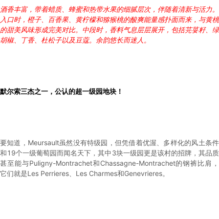
酒香丰富，带着蜡质、蜂蜜和热带水果的细腻层次，伴随着清新与活力。
入口时，橙子、百香果、黄柠檬和猕猴桃的酸爽能量感扑面而来，与黄桃
的甜美风味形成完美对比。中段时，香料气息层层展开，包括芫荽籽、绿
胡椒、丁香、杜松子以及豆蔻。余韵悠长而迷人。
默尔索三杰之一，公认的超一级园地块！
要知道，Meursault虽然没有特级园，但凭借着优渥、多样化的风土条件
和19个一级葡萄园而闻名天下，其中3块一级园更是该村的招牌，其品质
甚至能与Puligny-Montrachet和Chassagne-Montrachet的钢裤比肩，
它们就是Les Perrieres、Les Charmes和Genevrieres。