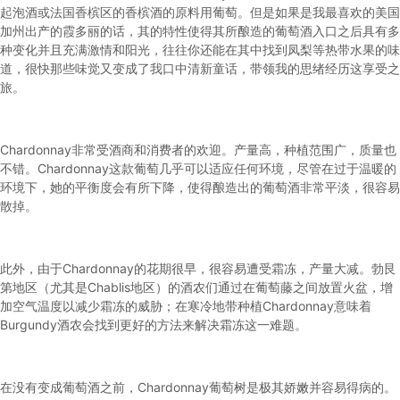
起泡酒或法国香槟区的香槟酒的原料用葡萄。但是如果是我最喜欢的美国
加州出产的霞多丽的话，其的特性使得其所酿造的葡萄酒入口之后具有多
种变化并且充满激情和阳光，往往你还能在其中找到凤梨等热带水果的味
道，很快那些味觉又变成了我口中清新童话，带领我的思绪经历这享受之
旅。
Chardonnay非常受酒商和消费者的欢迎。产量高，种植范围广，质量也
不错。Chardonnay这款葡萄几乎可以适应任何环境，尽管在过于温暖的
环境下，她的平衡度会有所下降，使得酿造出的葡萄酒非常平淡，很容易
散掉。
此外，由于Chardonnay的花期很早，很容易遭受霜冻，产量大减。勃艮
第地区（尤其是Chablis地区）的酒农们通过在葡萄藤之间放置火盆，增
加空气温度以减少霜冻的威胁；在寒冷地带种植Chardonnay意味着
Burgundy酒农会找到更好的方法来解决霜冻这一难题。
在没有变成葡萄酒之前，Chardonnay葡萄树是极其娇嫩并容易得病的。