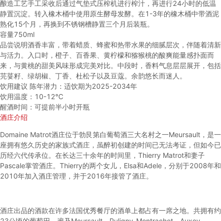
酿造工艺
手工采收后通过气垫式压榨机进行榨汁，再进行24小时的低温
静置沉淀。转入橡木桶中使用原生酵母发酵。在1-3年的橡木桶中带酒泥
熟化15个月，再换到不锈钢槽静置三个月后装瓶。
容量
750ml
品尝说明
酒香丰富，带着蜡质、蜂蜜和热带水果的细腻层次，伴随着清新
与活力。入口时，橙子、百香果、黄柠檬和猕猴桃的酸爽能量感扑面而
来，与黄桃的甜美风味形成完美对比。中段时，香料气息层层展开，包括
芫荽籽、绿胡椒、丁香、杜松子以及豆蔻。余韵悠长而迷人。
饮用建议
陈年潜力：适饮期为2025-2034年
饮用温度：10-12℃
醒酒时间：可提前半小时开瓶
酒庄介绍
Domaine Matrot酒庄位于勃艮第白葡萄酒三大名村之一Meursault，是一
座拥有悠久历史的家族式酒庄，虽醉初创建的时间已无法考证，但如今已
历经六代传承位。在长达三十余年的时间里，Thierry Matrot和妻子
Pascale掌管酒庄。Thierry的两个女儿，Elsa和Adele，分别于2008年和
2010年加入酒庄管理，并于2016年接管了酒庄。
酒庄出品的酒款在许多法国优秀餐厅的酒单上都占有一席之地。共拥有约
23公顷的葡萄田，遍及Meursault、Puligny-Montrachet、Auxey-