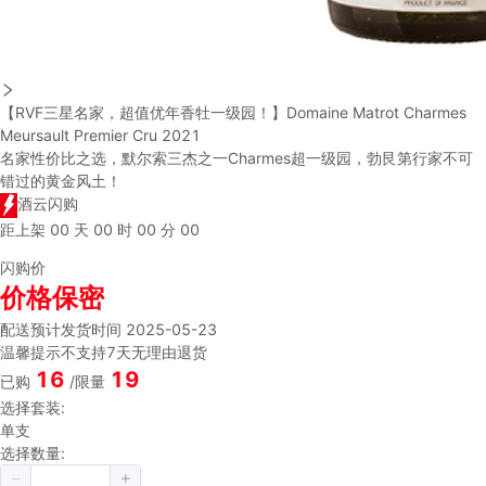
【RVF三星名家，超值优年香牡一级园！】Domaine Matrot Charmes
Meursault Premier Cru 2021
名家性价比之选，默尔索三杰之一Charmes超一级园，勃艮第行家不可
错过的黄金风土！
酒云闪购
距上架
00
天
00
时
00
分
00
闪购价
价格保密
配送
预计发货时间 2025-05-23
温馨提示
不支持7天无理由退货
16
19
已购
/限量
选择套装:
单支
选择数量: