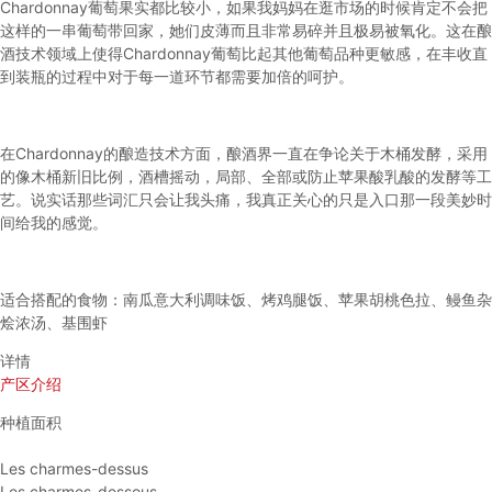
Chardonnay葡萄果实都比较小，如果我妈妈在逛市场的时候肯定不会把
这样的一串葡萄带回家，她们皮薄而且非常易碎并且极易被氧化。这在酿
酒技术领域上使得Chardonnay葡萄比起其他葡萄品种更敏感，在丰收直
到装瓶的过程中对于每一道环节都需要加倍的呵护。
在Chardonnay的酿造技术方面，酿酒界一直在争论关于木桶发酵，采用
的像木桶新旧比例，酒槽摇动，局部、全部或防止苹果酸乳酸的发酵等工
艺。说实话那些词汇只会让我头痛，我真正关心的只是入口那一段美妙时
间给我的感觉。
适合搭配的食物：南瓜意大利调味饭、烤鸡腿饭、苹果胡桃色拉、鳗鱼杂
烩浓汤、基围虾
详情
产区介绍
种植面积
Les charmes-dessus
Les charmes-dessous