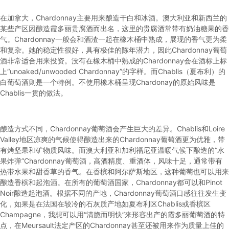
在加拿大，Chardonnay主要用来酿造干白和冰酒。澳大利亚和新西兰的
某些产区因酿造霞多丽贵腐酒而出名，这里的贵腐酒常带有奶油糖果的香
气。Chardonnay一般会和酒渣一起在橡木桶中熟成，展现的香气更为柔
和复杂。她的稳定性很好，具有极佳的陈年潜力，因此Chardonnay葡萄
酒非常适合用来投资。没有在橡木桶中熟成的Chardonnay会在酒标上标
上“unoaked/unwooded Chardonnay”的字样。而Chablis（夏布利）的
白葡萄酒则是一个特例。不使用橡木桶呈现Chardonay的原始风味是
Chablis一贯的做法。
酿造方式不同，Chardonnay葡萄酒会产生巨大的差异。Chablis和Loire
Valley地区凉爽的气候使得酿造出来的Chardonnay葡萄酒更为优雅，带
有烤坚果和矿物质风味。而澳大利亚和加利福尼亚温暖气候下酿造的“水
果炸弹”Chardonnay葡萄酒，高酒精度、重酒体，风味十足，通常带有
热带水果和甜香草的香气。在香槟和阿尔萨斯地区，这种葡萄也可以用来
酿造香槟和起泡酒。在所有的葡萄酒国家，Chardonnay都可以和Pinot
Noir酿造起泡酒。根据不同的产地，Chardonnay葡萄酒口感往往发生变
化，如果是在法国在较冷的石灰质产地如夏布利区Chablis或香槟区
Champagne，我想可以用“清脆而明快”来形容出产的霞多丽葡萄酒的特
点，在Meursault法定产区的Chardonnay甚至还被用来作为质量上佳的