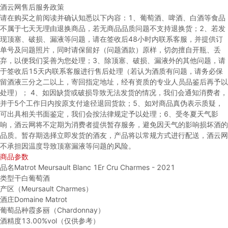
酒云网售后服务政策
请在购买之前阅读并确认知悉以下内容：
1、葡萄酒、啤酒、白酒等食品
不属于七天无理由退换商品，若无商品品质问题不支持退换货；
2、若发
现顶塞、破损、漏液等问题，请在签收后48小时内联系客服，并提供订
单号及问题照片，同时请保留好（问题酒款）原样，切勿擅自开瓶、丢
弃，以便我们妥善为您处理；
3、除顶塞、破损、漏液外的其他问题，请
于签收后15天内联系客服进行售后处理（若认为酒质有问题，请务必保
留酒液三分之二以上，寄回指定地址，经有资质的专业人员品鉴后再予以
处理）；
4、如因缺货或破损导致无法发货的情况，我们会通知消费者，
并于5个工作日内按原支付途径退回货款；
5、如对商品真伪表示质疑，
可出具相关书面鉴定，我们会按法律规定予以处理；
6、受冬夏天气影
响，酒云网将不定期为消费者提供暂存服务，避免因天气的影响损坏酒的
品质。暂存期选择立即发货的酒友，产品将以常规方式进行配送，酒云网
不承担因温度导致顶塞漏液等问题的风险。
商品参数
品名
Matrot Meursault Blanc 1Er Cru Charmes - 2021
类型
干白葡萄酒
产区
（Meursault Charmes）
酒庄
Domaine Matrot
葡萄品种
霞多丽（Chardonnay）
酒精度
13.00%vol（仅供参考）