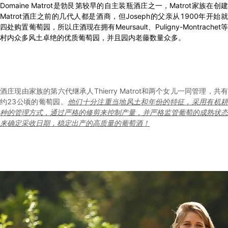
Domaine Matrot是勃艮第较早的自主装瓶酒庄之一，Matrot家族在创建
Matrot酒庄之前的几代人都是酒商，但Joseph的父亲从1900年开始就
四处购置葡萄园，所以庄酒现在拥有Meursault、Puligny-Montrachet等
村内众多风土卓绝的优质葡萄园，并且园内老藤数量众多。
酒庄现由家族的第六代继承人Thierry Matrot和两个女儿一同管理，共有
约23公顷的葡萄园。
他们十分注重当地风土和年份的特征，采用有机耕
种的管理方式，通过严格的修剪来控制产量，并严格监管葡萄的成熟状态
来确定采收日期，稳定出产的高质量的葡萄酒！