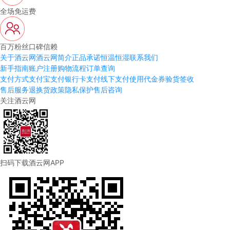
全场免运费
百万粉丝口碑信赖
关于酒云网
酒云网简介
正品承诺
恒温恒湿
联系我们
新手指南
账户注册
购物流程
订单查询
支付方式
支付宝支付
银行卡支付
线下支付
使用代金券
验货签收
售后服务
退换货政策
隐私保护
售后咨询
关注酒云网
扫码下载酒云网APP