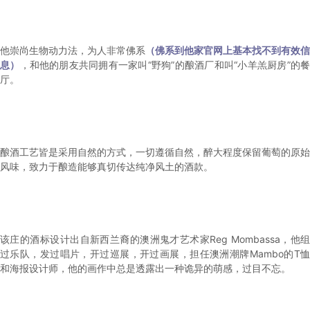
他崇尚生物动力法，为人非常佛系
（佛系到他家官网上基本找不到有效信
息）
，和他的朋友共同拥有一家叫“野狗”的酿酒厂和叫“小羊羔厨房”的
厅。
酿酒工艺皆是采用自然的方式，一切遵循自然，醉大程度保留葡萄的原始
风味，致力于酿造能够真切传达纯净风土的酒款。
该庄的酒标设计出自新西兰裔的澳洲鬼才艺术家Reg Mombassa，他组
过乐队，发过唱片，开过巡展，开过画展，担任澳洲潮牌Mambo的T恤
和海报设计师，他的画作中总是透露出一种诡异的萌感，过目不忘。