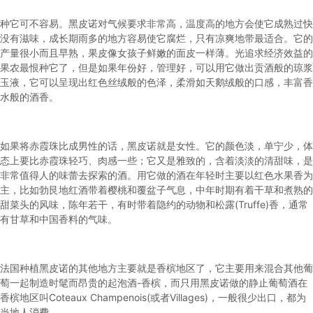
种它可不容易。
黑皮诺
对气候要求非常高，温度高的地方会使它成熟过快
没有滋味，成长期雨多的地方容易使它腐烂，只有凉爽地带最适合。它的
产量很小而且早熟，果皮像女孩子鲜嫩的面皮一样薄。光追求经济效益的
果农最恨种它了，但是如果年份好，管理好，可以用它做出贡酒般的琼浆
玉液，它可以呈现出红色丝绒般的色泽，柔滑如天鹅绒般的口感，丰富香
水般的酒香。
如果将赤霞珠比成男性的话，
黑皮诺
就是女性。它的颜色淡，单宁少，体
态上要比赤霞珠轻巧、肉感一些；它又是雅致的，含着淡淡的清甜味，是
非常值得人的味蕾去探索的酒。用它做的酒在年轻时主要以红色水果香为
主，比如勃艮地红酒带着樱桃和覆盆子气息，中年时期有着干草和煮熟的
甜菜头的风味，陈年若干，有时带着隐约的动物和松露(Truffe)香，通常
有甘草和中国香料的气味。
法国种植黑皮诺的其他地方主要就是香槟地区了，它主要用来混合其他葡
萄一起制造时髦而昂贵的起泡酒-香槟，而只用
黑皮诺
做的静止葡萄酒在
香槟地区叫Coteaux Champenois(或者Villages)，一般很少出口，都为
当地人消费。