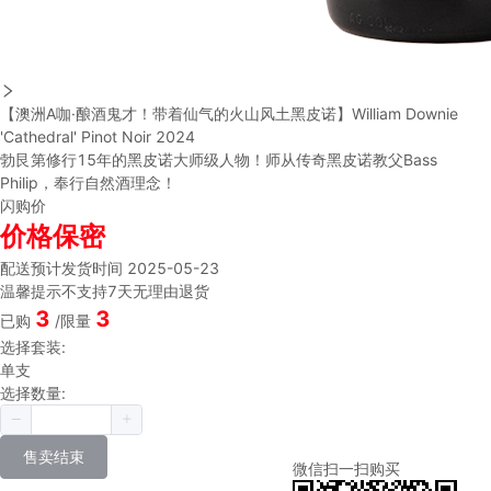
【澳洲A咖·酿酒鬼才！带着仙气的火山风土黑皮诺】William Downie
'Cathedral' Pinot Noir 2024
勃艮第修行15年的黑皮诺大师级人物！师从传奇黑皮诺教父Bass
Philip，奉行自然酒理念！
闪购价
价格保密
配送
预计发货时间 2025-05-23
温馨提示
不支持7天无理由退货
3
3
已购
/限量
选择套装:
单支
选择数量:
售卖结束
微信扫一扫购买