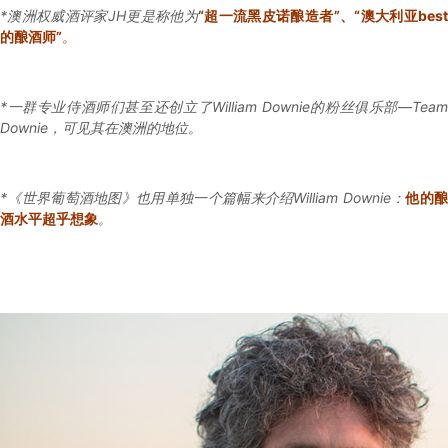
*澳洲权威酒评家JH更是称他为
“
超一流
黑皮诺酿造者”、“澳大利亚
bes
的酿酒师”
。
*一群专业侍酒师们甚至还创立了William Downie的粉丝俱乐部—Team
Downie，可见其在澳洲的地位。
*《世界葡萄酒地图》也用单独一个篇幅来介绍William Downie：
他的
酒水平超乎想象
。