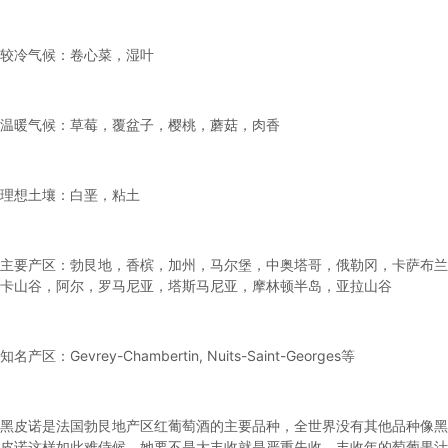
较冷气候：卷心菜，湿叶
温暖气候：草莓，覆盆子，樱桃，蘑菇，肉香
理想土壤：白垩，粘土
主要产区：勃艮地，香槟，加州，马尔堡，中奥塔哥，俄勒冈，卡萨布兰
卡山谷，阿尔，罗马尼亚，塔斯马尼亚，摩林顿半岛，亚拉山谷
知名产区：Gevrey-Chambertin, Nuits-Saint-Georges等
黑皮诺是法国勃艮地产区红葡萄酒的主要品种，全世界没有其他品种像黑
皮诺这样如此难侍候，她要不是大丰收就是严重失收。丰收年的萄葡果汁