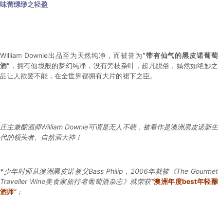
味蕾缥缈之轻盈
William Downie出品至为天然纯净，而被誉为
“带有仙气的黑皮诺葡
酒”
，拥有仙境般的梦幻纯净，没有旁枝杂叶，超凡脱俗，嫣然如绝妙
品让人欲罢不能，在全世界都拥有大片的裙下之臣。
庄主兼酿酒师William Downie可谓是无人不晓，被看作是澳洲黑皮诺新生
代的领头者、自然酒大神！
*少年时师从澳洲黑皮诺教父Bass Philip，2006年就被《The Gourmet
Traveller Wine美食家旅行者葡萄酒杂志》就荣获
“
澳洲年度
best
年轻
酒师
”；