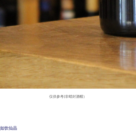
仅供参考(非蜡封酒帽）
如饮仙品