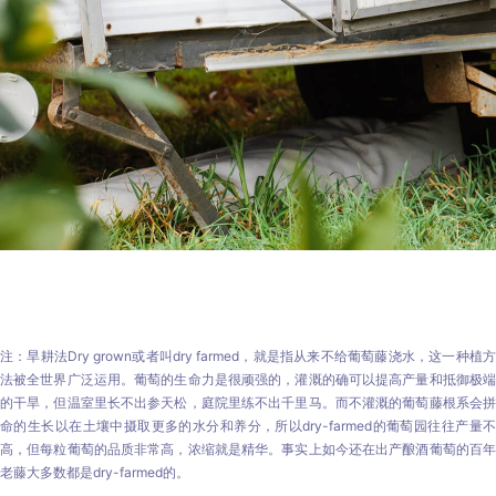
注：旱耕法Dry grown或者叫dry farmed，就是指从来不给葡萄藤浇水，这一种植方
法被全世界广泛运用。葡萄的生命力是很顽强的，灌溉的确可以提高产量和抵御极端
的干旱，但温室里长不出参天松，庭院里练不出千里马。而不灌溉的葡萄藤根系会拼
命的生长以在土壤中摄取更多的水分和养分，所以dry-farmed的葡萄园往往产量不
高，但每粒葡萄的品质非常高，浓缩就是精华。事实上如今还在出产酿酒葡萄的百年
老藤大多数都是dry-farmed的。