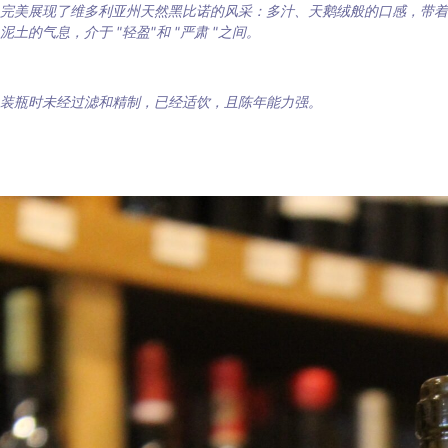
完美展现了维多利亚州天然黑比诺的风采：多汁、天鹅绒般的口感，带着
泥土的气息，介于 "轻盈"和 "严肃 "之间。
装瓶时未经过滤和精制，已经适饮，且陈年能力强。