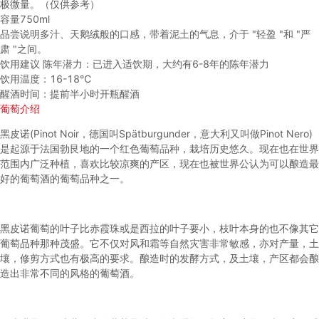
极微量。（仅供参考）
容量
750ml
品尝说明
多汁、天鹅绒般的口感，带着泥土的气息，介于 "轻盈 "和 "严
肃 "之间。
饮用建议
陈年潜力：已进入适饮期，大约有6-8年的陈年潜力
饮用温度：16-18℃
醒酒时间：提前半小时开瓶醒酒
葡萄介绍
黑皮诺(Pinot Noir，德国叫Spätburgunder，意大利又叫做Pinot Nero)
是起源于法国勃艮地的一个红色葡萄品种，栽培历史悠久。现在也在世界
范围内广泛种植，喜欢比较凉爽的产区，现在也被世界公认为可以酿造最
好的葡萄酒的葡萄品种之一。
黑皮诺
葡萄的叶子比赤霞珠或是西拉的叶子要小，枝叶本身的也不像其它
葡萄品种那种茂盛。它不仅对风和霜等自然灾害非常敏感，亦对产量，土
壤，修剪方式也有极高的要求。酿造时的发酵方式，及土壤，产区都会酿
造出非常不同的风格的葡萄酒。