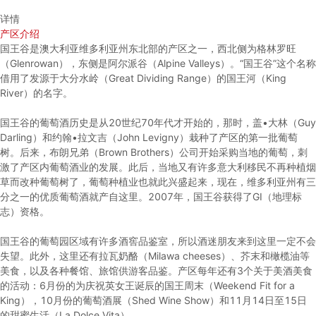
详情
产区介绍
国王谷是澳大利亚维多利亚州东北部的产区之一，西北侧为格林罗旺
（Glenrowan），东侧是阿尔派谷（Alpine Valleys）。“国王谷”这个名称
借用了发源于大分水岭（Great Dividing Range）的国王河（King
River）的名字。
国王谷的葡萄酒历史是从20世纪70年代才开始的，那时，盖•大林（Guy
Darling）和约翰•拉文吉（John Levigny）栽种了产区的第一批葡萄
树。后来，布朗兄弟（Brown Brothers）公司开始采购当地的葡萄，刺
激了产区内葡萄酒业的发展。此后，当地又有许多意大利移民不再种植烟
草而改种葡萄树了，葡萄种植业也就此兴盛起来，现在，维多利亚州有三
分之一的优质葡萄酒就产自这里。2007年，国王谷获得了GI（地理标
志）资格。
国王谷的葡萄园区域有许多酒窖品鉴室，所以酒迷朋友来到这里一定不会
失望。此外，这里还有拉瓦奶酪（Milawa cheeses）、芥末和橄榄油等
美食，以及各种餐馆、旅馆供游客品鉴。产区每年还有3个关于美酒美食
的活动：6月份的为庆祝英女王诞辰的国王周末（Weekend Fit for a
King），10月份的葡萄酒展（Shed Wine Show）和11月14日至15日
的甜蜜生活（La Dolce Vita）。