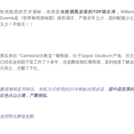
依然熟悉的艺术酒标，依然是
自然酒黑皮诺的TOP级水准，
Willia
Downie是《世界葡萄酒地图》推荐酒庄，产量非常之少，国内配额少之
又少！手慢无！！
果实来自 "Cathedral大教堂 "葡萄园，位于Upper Goulburn产地。庄主
已经在这块园子里工作了十多年，先是酿造桃红葡萄酒，直到他更了解这
片风土，才酿了干红。
酿酒葡萄是旱耕法、有机方式管理的20年树龄的黑皮诺，
园中是深厚
红色火山土壤，产量很低。
使用野生酵母发酵。