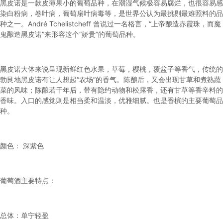
黑皮诺
是一款皮薄果小的葡萄品种，在潮湿气候极容易腐烂，也很容易感
染白粉病，卷叶病，葡萄扇叶病毒等，是世界公认为最挑剔最难照料的品
种之一。André Tchelistcheff 曾说过一名格言，“上帝酿造赤霞珠，而魔
鬼酿造
黑皮诺
”来形容这个“娇贵”的葡萄品种。
黑皮诺
大体来说呈现新鲜红色水果，草莓，樱桃，覆盆子等香气，传统的
勃艮地
黑皮诺
有让人想起“农场”的香气。陈酿后，又会出现甘草和煮熟蔬
菜的风味；陈酿若干年后，带有隐约动物和松露香，还有甘草等香辛料的
香味。入口的感觉则是相当柔和温淡，优雅细腻。也是香槟的主要葡萄品
种。
颜色： 深紫色
葡萄酒主要特点：
总体：单宁轻盈