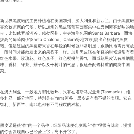
新世界
黑皮诺
的主要种植地在美国加州、澳大利亚和新西兰。由于
黑皮诺
喜欢较凉爽的气候，所以加州的
黑皮诺
葡萄园都集中在受到海雾影响的地
带，比如俄罗斯河谷，俄勒冈州，中央海岸包围的Sants Barbara，而海
拔高的葡萄园(如Santa Chalone、Calera等地方)则能出产很棒的
黑皮
诺
。但是这里的
黑皮诺
果香在年轻的时候就非常明显，跟勃艮地需要陈放
一段时间才能散发出来的果香不一样。加州
黑皮诺
在年轻的时候通常有着
红色水果、玫瑰花、红色李子、红色樱桃的香气，而成熟
黑皮诺
有着烟熏
味、香料、绿茶、菇子以及干树叶的气息，很适合配酱料重的肉类中国
菜。
在澳大利亚，一般地方都比较热，只有在塔斯马尼亚州(Tasmania)，维
多利亚一部分地区，特别是在Yarra河谷，
黑皮诺
有着不错的表现。它在
智利、新西兰、南非也都有不同程度的种植。
黑皮诺
是很“作”的一个品种，细细品味便会发现它“作”得很有味道，慢慢
的你会发现自己已经爱上它，离不开它了。