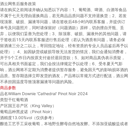
酒云网售后服务政策
请在购买之前阅读并确认知悉以下内容：
1、葡萄酒、啤酒、白酒等食品
不属于七天无理由退换商品，若无商品品质问题不支持退换货；
2、若发
现顶塞、破损、漏液等问题，请在签收后48小时内联系客服，并提供订
单号及问题照片，同时请保留好（问题酒款）原样，切勿擅自开瓶、丢
弃，以便我们妥善为您处理；
3、除顶塞、破损、漏液外的其他问题，请
于签收后15天内联系客服进行售后处理（若认为酒质有问题，请务必保
留酒液三分之二以上，寄回指定地址，经有资质的专业人员品鉴后再予以
处理）；
4、如因缺货或破损导致无法发货的情况，我们会通知消费者，
并于5个工作日内按原支付途径退回货款；
5、如对商品真伪表示质疑，
可出具相关书面鉴定，我们会按法律规定予以处理；
6、受冬夏天气影
响，酒云网将不定期为消费者提供暂存服务，避免因天气的影响损坏酒的
品质。暂存期选择立即发货的酒友，产品将以常规方式进行配送，酒云网
不承担因温度导致顶塞漏液等问题的风险。
商品参数
品名
William Downie 'Cathedral' Pinot Noir 2024
类型
干红葡萄酒
产区
国王谷产区（King Valley）
葡萄品种
黑皮诺（Pinot Noir）
酒精度
13.00%vol（仅供参考）
酿造工艺
手工采收葡萄，本地野生酵母自然地发酵。不添加亚硫酸盐或者