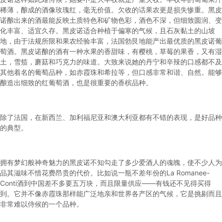
稀薄，酿成的酒像玫瑰红，毫无价值。欠收的话果农更是损失惨重。黑皮
诺酿出来的酒最能反映土质特色和矿物色彩，酒色不深，但细致圆润、变
化丰富、适宜久存。黑皮诺适合种植于偏寒的气候，且石灰黏土的山坡
地，由于法规所限和果农经验丰富，法国勃艮地能产出最优质的黑皮诺葡
萄酒。黑皮诺酿的酒有一种水果的香甜味，有樱桃，草莓的果香，又有湿
土，雪笳，蘑菇和巧克力的味道。大致来说她的丹宁和辛辣的口感都不及
其他着名的葡萄品种，如赤霞珠和希拉等，但口感非常和谐、自然。能够
酿造出细致的红葡萄酒，也是很重要的香槟品种。
除了法国，在新西兰、加利福尼亚和澳大利亚都有不错的表现，是好品种
的典型。
拥有梦幻般神奇魅力的
黑皮诺
不知勾走了多少爱酒人的魂魄，使不少人为
品其滋味不惜花费昂贵的代价。比如说一瓶不差年份的La Romanee-
Conti酒到中国差不多要五万块，而且限量供应——有钱还不见得买得
到。它并不像赤霞珠那样能广泛地亲和世界各产区的气候，它是挑剔而且
非常难以侍候的一个品种。