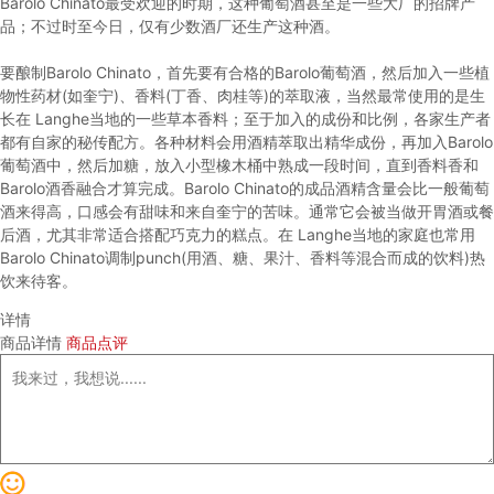
Barolo Chinato最受欢迎的时期，这种葡萄酒甚至是一些大厂的招牌产
品；不过时至今日，仅有少数酒厂还生产这种酒。
要酿制Barolo Chinato，首先要有合格的Barolo葡萄酒，然后加入一些植
物性药材(如奎宁)、香料(丁香、肉桂等)的萃取液，当然最常使用的是生
长在 Langhe当地的一些草本香料；至于加入的成份和比例，各家生产者
都有自家的秘传配方。各种材料会用酒精萃取出精华成份，再加入Barolo
葡萄酒中，然后加糖，放入小型橡木桶中熟成一段时间，直到香料香和
Barolo酒香融合才算完成。Barolo Chinato的成品酒精含量会比一般葡萄
酒来得高，口感会有甜味和来自奎宁的苦味。通常它会被当做开胃酒或餐
后酒，尤其非常适合搭配巧克力的糕点。在 Langhe当地的家庭也常用
Barolo Chinato调制punch(用酒、糖、果汁、香料等混合而成的饮料)热
饮来待客。
详情
商品详情
商品点评