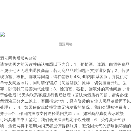
图源网络
酒云网售后服务政策
请在购买之前阅读并确认知悉以下内容：
1、葡萄酒、啤酒、白酒等食品
不属于七天无理由退换商品，若无商品品质问题不支持退换货；
2、若发
现顶塞、破损、漏液等问题，请在签收后48小时内联系客服，并提供订
单号及问题照片，同时请保留好（问题酒款）原样，切勿擅自开瓶、丢
弃，以便我们妥善为您处理；
3、除顶塞、破损、漏液外的其他问题，请
于签收后15天内联系客服进行售后处理（若认为酒质有问题，请务必保
留酒液三分之二以上，寄回指定地址，经有资质的专业人员品鉴后再予以
处理）；
4、如因缺货或破损导致无法发货的情况，我们会通知消费者，
并于5个工作日内按原支付途径退回货款；
5、如对商品真伪表示质疑，
可出具相关书面鉴定，我们会按法律规定予以处理；
6、受冬夏天气影
响，酒云网将不定期为消费者提供暂存服务，避免因天气的影响损坏酒的