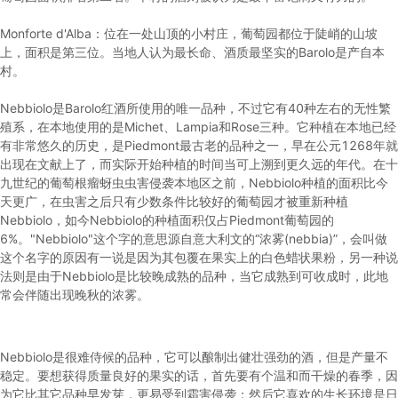
Monforte d'Alba：位在一处山顶的小村庄，葡萄园都位于陡峭的山坡
上，面积是第三位。当地人认为最长命、酒质最坚实的Barolo是产自本
村。
Nebbiolo是Barolo红酒所使用的唯一品种，不过它有40种左右的无性繁
殖系，在本地使用的是Michet、Lampia和Rose三种。它种植在本地已经
有非常悠久的历史，是Piedmont最古老的品种之一，早在公元1268年就
出现在文献上了，而实际开始种植的时间当可上溯到更久远的年代。在十
九世纪的葡萄根瘤蚜虫虫害侵袭本地区之前，Nebbiolo种植的面积比今
天更广，在虫害之后只有少数条件比较好的葡萄园才被重新种植
Nebbiolo，如今Nebbiolo的种植面积仅占Piedmont葡萄园的
6%。"Nebbiolo"这个字的意思源自意大利文的“浓雾(nebbia)”，会叫做
这个名字的原因有一说是因为其包覆在果实上的白色蜡状果粉，另一种说
法则是由于Nebbiolo是比较晚成熟的品种，当它成熟到可收成时，此地
常会伴随出现晚秋的浓雾。
Nebbiolo是很难侍候的品种，它可以酿制出健壮强劲的酒，但是产量不
稳定。要想获得质量良好的果实的话，首先要有个温和而干燥的春季，因
为它比其它品种早发芽，更易受到霜害侵袭；然后它喜欢的生长环境是日