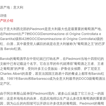
原产地：意大利
详情
产区介绍
位于意大利西北部的Piedmont是意大利最大也是最重要的葡萄酒产地。
在Piedmont出产7种DOCG(Denominazione di Origine Controllata e
Garantita)级和42种DOC(Denominazione di Origine Controllata)级的
红、白酒，其中最受世人瞩目的就是在意大利被称为“葡萄酒之王”的巴罗
洛 Barolo红酒。
Barolo的葡萄酒早在中世纪就已打响名声，在Piedmont当地十四世纪的
文献中已有记载这个名字。它在古早的年代就博得“葡萄酒之王者、王者
之葡萄酒”的声誉，受到许多王公贵族如：萨鲁佐女侯爵、萨丁尼亚王
Charles Albert的喜爱，甚至法国国王路易十四的餐桌上都常有Barolo红
酒。1981年Barolo和Barbaresco成为全意大利最早的DOCG级葡萄酒法
定产区。
由于阿尔卑斯山延伸至Piedmont境内，诸多山丘涵盖了它三分之一的面
积；这是本地地名的由来，也是此地得以生产这么多优良葡萄酒的重要原
因，因为山丘的向阳坡可以开辟出许多优良的葡萄园。Piedmont的葡萄