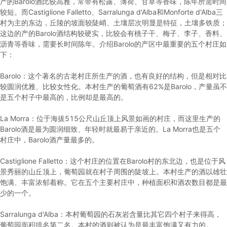
产的Barolo酒比较高雅，常带有松露、薄荷、甘草等香味，陈年所需时间
较短。而Castiglione Falletto、Sarralunga d'Alba和Monforte d'Alba三
村为主的东边，丘陵的坡面较陡峭、土壤层次明显是特征，土壤多铁质；
这边的产的Barolo酒结构较硬实，比较会有桃子干、梅子、李子、香料、
沥青等香味，需要长时间陈年。介绍Barolo的产区中最重要的五个村庄如
下：
Barolo：这个著名的古老村庄所生产的酒，也有良好的结构，但是相对比
较圆润优雅、比较女性化。本村生产的葡萄酒有62%是Barolo，产量虽不
是五个村子中最高的，比例却是最高的。
La Morra：位于海拔515公尺山丘顶上风景如画的村庄，而这里生产的
Barolo酒是最为圆润细致、年轻时就最易于亲近的。La Morra也是五个
村庄中，Barolo酒产量最多的。
Castiglione Falletto：这个村庄的位置在Barolo村的东北边，也是位于风
景秀丽的山丘顶上，葡萄园就在村子周围的陡坡上。本村生产的酒以雄壮
饱满、丰富浓郁着称。它在五个主要村庄中，种植面积和酒农数目都是最
少的一个。
Sarralunga d'Alba：本村葡萄园的石灰岩含量比其它四个村子来得高，
葡萄园面积排名第二名。本村的酒则被认为是最丰富饱满又有力的。