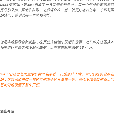
Merli 葡萄园在该地区形成了一条完美的对角线。每一个年份的葡萄酒都
是分别采摘、酿造和陈酿，之后混合在一起，以更好地表达每一个葡萄园
的特色，并增强每一年的独特性。
使用本地酵母自然发酵，在开放式钢罐中浸渍和发酵，在500升法国橡木
桶中进行苹果乳酸发酵和陈酿，上市前在瓶中陈酿 18 个月。
WA：它蕴含着大量浓郁的黑色果香，口感多汁丰满。单宁的结构是存在
的，这款酒似乎被一根神奇的绳子紧紧系在一起。你会发现温暖的泥土气
息均匀地覆盖了整个口腔。
酒庄介绍