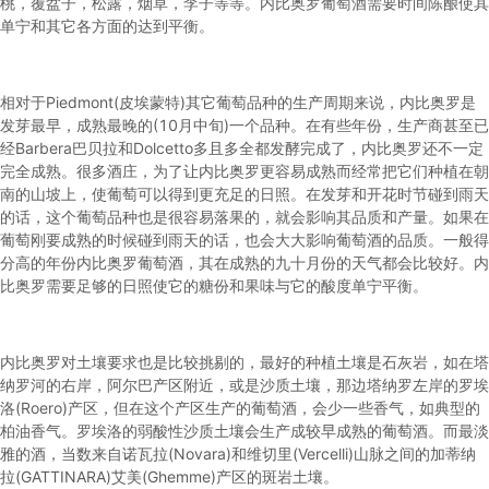
桃，覆盆子，松露，烟草，李子等等。内比奥罗葡萄酒需要时间陈酿使其
单宁和其它各方面的达到平衡。
相对于Piedmont(皮埃蒙特)其它葡萄品种的生产周期来说，内比奥罗是
发芽最早，成熟最晚的(10月中旬)一个品种。在有些年份，生产商甚至已
经Barbera巴贝拉和Dolcetto多且多全都发酵完成了，内比奥罗还不一定
完全成熟。很多酒庄，为了让内比奥罗更容易成熟而经常把它们种植在朝
南的山坡上，使葡萄可以得到更充足的日照。在发芽和开花时节碰到雨天
的话，这个葡萄品种也是很容易落果的，就会影响其品质和产量。如果在
葡萄刚要成熟的时候碰到雨天的话，也会大大影响葡萄酒的品质。一般得
分高的年份内比奥罗葡萄酒，其在成熟的九十月份的天气都会比较好。内
比奥罗需要足够的日照使它的糖份和果味与它的酸度单宁平衡。
内比奥罗对土壤要求也是比较挑剔的，最好的种植土壤是石灰岩，如在塔
纳罗河的右岸，阿尔巴产区附近，或是沙质土壤，那边塔纳罗左岸的罗埃
洛(Roero)产区，但在这个产区生产的葡萄酒，会少一些香气，如典型的
柏油香气。罗埃洛的弱酸性沙质土壤会生产成较早成熟的葡萄酒。而最淡
雅的酒，当数来自诺瓦拉(Novara)和维切里(Vercelli)山脉之间的加蒂纳
拉(GATTINARA)艾美(Ghemme)产区的斑岩土壤。