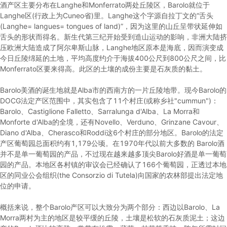
酒产区主要分布在Langhe和Monferrato两处丘陵区，Barolo就位于
Langhe区(行政上为Cuneo省)里。Langhe这个字源自拉丁文的“舌头
(Langhe= langues= tongues of land)”，因为这里的山丘呈带状延伸如
舌头的形状而得名。新生代第三纪开始受到造山运动的影响，非洲大陆挤
压欧洲大陆造成了阿尔卑斯山脉，Langhe地区原本是海底，因而演变成
今日丘陵绵延的土地，平均高度约介于海拔400公尺到800公尺之间，比
Monferrato区要来得高。此区的土壤的成份主要是石灰质的黏土。
Barolo美酒的诞生地就是Alba市的西南方的一片丘陵地带。现今Barolo的
DOCG法定产区范围中，其实包含了11个村庄(或称乡社"cummun")：
Barolo、Castiglione Falletto、Sarralunga d'Alba、La Morra和
Monforte d'Alba的全境，还有Novello、Verduno、Grinzane Cavour、
Diano d'Alba、Cherasco和Roddi这6个村庄的部分地区。Barolo的法定
产区葡萄园总面积约有1,179公顷。在1970年代以前大多数的 Barolo酒
并不是单一葡萄园的产品，不过现在越来越多顶尖Barolo好酒是单一葡萄
园的产品。本地区各村镇的审议会已经确认了166个葡萄园，正透过本地
区的同业公会组织(the Consorzio di Tutela)向国家的农林部提出法定地
位的申请。
概括来说，整个Barolo产区可以大致分为两个部分：西边以Barolo、La
Morra两村为主的地区是较平缓的丘陵，土壤是松软的石灰质泥土；这边