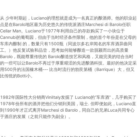
从 少年时期起，Luciano的理想就是成为一名真正的酿酒师。他的职业起
点是在Barolo地区最为历史悠久的传统派酒庄Marchesi di Barolo任职
Cellar Man。Luciano于1977年利用自己的存款购买了一小块位于
Cannubi的葡萄园，但由于当时经济条件限制，他的首个年份是在父母的
车库内酿制 的，数量只有1500瓶（同波尔多右岸闻名的车库酒异曲同
工。）他反复试验和品尝，思考如何能够酿造一款脱颖而出的高质量
Barolo，既能尊重传统的 Barolo酿造技艺和风格，又能完美的结合当时
的一些可以让Barolo不再过于厚重艰涩的先进酿酒科技。最好的他决定采
用500升的法国橡木桶--- 比当时流行的勃艮第桶（Barrique）大，但又
比传统的Botti小。
1982年国际性大分销商ViniItaly发掘了 Luciano的“车库酒”，几乎购买了
1978年份所有的酒并把他们分销到美国，瑞士. 但即便如此，Luciano直
到1990年才正式离开Marchesi di Barolo，同自己的兄弟Luca共同专心
于酒庄的发展（之前只能作为副业）。