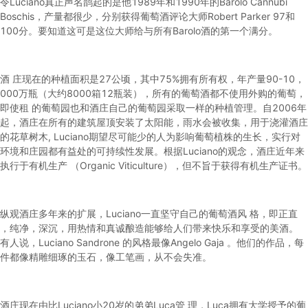
令Luciano真正声名鹊起的是他1989年和1990年的Barolo Cannubi
Boschis，产量都很少，分别获得葡萄酒评论大师Robert Parker 97和
100分。要知道这可是这位大师给与所有Barolo酒的第一个满分。
酒 庄现在的种植面积是27公顷，其中75%拥有所有权，年产量90-10，
000万瓶（大约8000箱12瓶装），所有的葡萄酒都不使用外购的葡萄，
即使租 的葡萄园也和酒庄自己的葡萄园采取一样的种植管理。自2006年
起，酒庄在所有的建筑屋顶安装了太阳能，雨水会被收集，用于浇灌酒庄
的花草树木, Luciano期望尽可能少的人为影响葡萄植株的生长，实行对
环境和庄园都有益处的可持续性发展。根据Luciano的观念，酒庄近年来
执行于有机生产 （Organic Viticulture），但不旨于获得有机生产证书。
纵观酒庄多年来的扩展，Luciano一直坚守自己的葡萄酒风 格，即正直
，纯净，深沉，用热情和真诚酿造能够给人们带来快乐和享受的美酒。
有人说，Luciano Sandrone 的风格最像Angelo Gaja 。他们的作品，每
件都像精雕细琢的玉石，像工笔画，从不会失准。
酒庄现在由比Luciano小20岁的弟弟Luca管 理，Luca拥有大学授予的葡