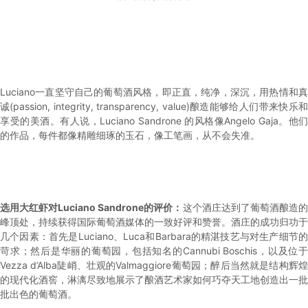
Luciano一直坚守自己的葡萄酒风格，即正直，纯净，深沉，用热情和真
诚(passion, integrity, transparency, value)酿造能够给人们带来快乐和
享受的美酒。有人说，Luciano Sandrone 的风格像Angelo Gaja。他们
的作品，每件都像精雕细琢的玉石，像工笔画，从不会失准。
选用大红虾对Luciano Sandrone的评价：
这个酒庄达到了葡萄酒酿造的
峰顶处，持续获得国际葡萄酒媒体的一致好评和赞誉。酒庄的成功归功于
几个因素：首先是Luciano、Luca和Barbara的精湛技艺与对生产细节的
苛求；然后是华丽的葡萄园，包括知名的Cannubi Boschis，以及位于
Vezza d’Alba陡峭、壮观的Valmaggiore葡萄园；醉后当然就是结构辉煌
的现代化酒窖，淋漓尽致地展示了酿酒艺术家如何巧夺天工地创造出一批
批出色的葡萄酒。