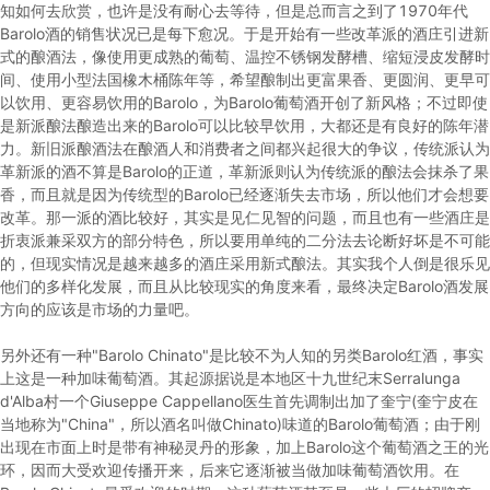
知如何去欣赏，也许是没有耐心去等待，但是总而言之到了1970年代
Barolo酒的销售状况已是每下愈况。于是开始有一些改革派的酒庄引进新
式的酿酒法，像使用更成熟的葡萄、温控不锈钢发酵槽、缩短浸皮发酵时
间、使用小型法国橡木桶陈年等，希望酿制出更富果香、更圆润、更早可
以饮用、更容易饮用的Barolo，为Barolo葡萄酒开创了新风格；不过即使
是新派酿法酿造出来的Barolo可以比较早饮用，大都还是有良好的陈年潜
力。新旧派酿酒法在酿酒人和消费者之间都兴起很大的争议，传统派认为
革新派的酒不算是Barolo的正道，革新派则认为传统派的酿法会抹杀了果
香，而且就是因为传统型的Barolo已经逐渐失去市场，所以他们才会想要
改革。那一派的酒比较好，其实是见仁见智的问题，而且也有一些酒庄是
折衷派兼采双方的部分特色，所以要用单纯的二分法去论断好坏是不可能
的，但现实情况是越来越多的酒庄采用新式酿法。其实我个人倒是很乐见
他们的多样化发展，而且从比较现实的角度来看，最终决定Barolo酒发展
方向的应该是市场的力量吧。
另外还有一种"Barolo Chinato"是比较不为人知的另类Barolo红酒，事实
上这是一种加味葡萄酒。其起源据说是本地区十九世纪末Serralunga
d'Alba村一个Giuseppe Cappellano医生首先调制出加了奎宁(奎宁皮在
当地称为"China"，所以酒名叫做Chinato)味道的Barolo葡萄酒；由于刚
出现在市面上时是带有神秘灵丹的形象，加上Barolo这个葡萄酒之王的光
环，因而大受欢迎传播开来，后来它逐渐被当做加味葡萄酒饮用。在