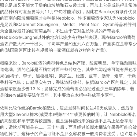
照充足却又不能太干燥的山坡地和石灰质土壤，再加上它是成熟得非常晚
的品种(有时甚至要等到11月中旬才能采收)，因此在Barolo只有条件优良
的面南向阳坡葡萄园才会种植Nebbiolo。许多葡萄酒专家认为Nebbiolo
是足以和Cabernet Sauvignon、Merlot、Pinot Noir、Syrah等品种并列
为全世界最好的红葡萄品种，不过由于它对生长环境的严苛要求，
Nebbiolo在Langhe以外的地方比较少有很好的表现。现在Barolo的葡萄
酒农户数大约一千出头，平均年产量约五到六百万瓶，产量实在是非常少
的(法国隆河区比较有规模的一家酒庄就有这样的年产量)。
概略来说，Barolo红酒的典型特色是结构严谨、酸度明显、单宁强劲而味
道饱满。酒的色泽是石榴红时而带些砖红色。其香气闻起来可能有黑色浆
果(如梅子、李子、黑樱桃等)、紫罗兰、松露、皮革、沥青、烟草、干燥
香料等气味；口感厚实有力，香味浓醇馥郁。依据Barolo产区的规定，其
酒精浓度至少要13 %；发酵完成的葡萄酒必须经过至少三年的陈年，若
是Riserva级则要陈年五年，其中要放在木桶中熟成至少两年。
依照比较传统的Barolo酿造法，浸皮发酵时间长达40天或更久，然后使
用大型Slavonia橡木(或栗木)桶陈年4年或更长的时间，让 Nebbiolo著名
的高酸度和单宁变得较圆熟。但是这样酿出来的酒也不是马上适合享用
的，适饮期可能是在二、三十年后，而且经过长期木桶陈年果香可能会被
牺牲掉了。这样子的产品可能不是那么容易被一般消费者接受，也许是不