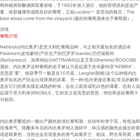
萄种植师和酿酒师双重资格，于1992年加入酒庄，他的管理原则是低产
量，收获健康而成熟良好的葡萄，正如Luciano一 直坚信的格言：The
best wines come from the vineyard.(最好的葡萄酒来自于葡萄园）。
详情
葡萄介绍
Nebbiolo(内比奥罗)是意大利红葡萄品种，与之相关最知名的酒品有
Piedmont(皮埃蒙特)产区生产的巴罗罗(barolo),巴巴瑞斯科
(Barbaresco)，加蒂纳拉(GATTINARA)以及艾美(Ghemme)等DOCG的
酒款。内比奥罗这种葡萄的名字被认为是起源于皮埃蒙特语“NEBBIA”，
意思是“雾”。收获季节一般是在10月底，Langhe(朗格)这个以种植内比
奥罗知名的产区会出现厚厚的浓雾。另一种(也许更接近事实)常见的解释
是在它们的果实接近成熟的时候，会在上面形成乳白色的薄雾。也有人说
起源于意大利单词NOBILE，它的含义是高贵的意思，倒也和这款葡萄十
分贴切。
内比奥罗酿造的一般出产颜色较淡红葡萄酒，在幼年时单宁高，有焦油和
玫瑰香气。陈酿多年后的内比奥罗倒入酒杯中，杯沿酒的颜色会接近砖黄
或是暗黄色，当然也会呈现更多的香气如紫罗兰，柏油，野生草药类，樱