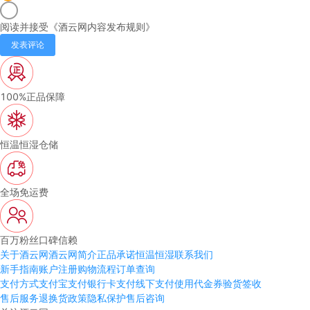
阅读并接受《
酒云网内容发布规则
》
发表评论
100%正品保障
恒温恒湿仓储
全场免运费
百万粉丝口碑信赖
关于酒云网
酒云网简介
正品承诺
恒温恒湿
联系我们
新手指南
账户注册
购物流程
订单查询
支付方式
支付宝支付
银行卡支付
线下支付
使用代金券
验货签收
售后服务
退换货政策
隐私保护
售后咨询