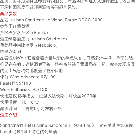
品质。暂存期选择立即发货的酒友，产品将以常规方式进行配送，酒云网
不承担因温度导致顶塞漏液等问题的风险。
商品参数
品名
Luciano Sandrone Le Vigne, Barolo DOCG 2009
类型
干红葡萄酒
产区
巴罗洛产区（Barolo）
酒庄
绅洛酒庄（Luciano Sandrone）
葡萄品种
内比奥罗（Nebbiolo）
容量
750ml
品尝说明
WA：它蕴含着大量浓郁的黑色果香，口感多汁丰满。单宁的结
构是存在的，这款酒似乎被一根神奇的绳子紧紧系在一起。你会发现温暖
的泥土气息均匀地覆盖了整个口腔。
评分
Wine Advocate 97/100
Falstaff 95/100
Wine Enthusiast 95/100
饮用建议
陈年潜力：已进入适饮期，可饮至2039年
饮用温度：16-18℃
醒酒时间：可提前6小时左右开瓶
酒庄介绍
Sandrone酒庄是Luciano Sandrone于1978年成立，旨在酿造最能体现
Langhe独特风土特色的葡萄酒。