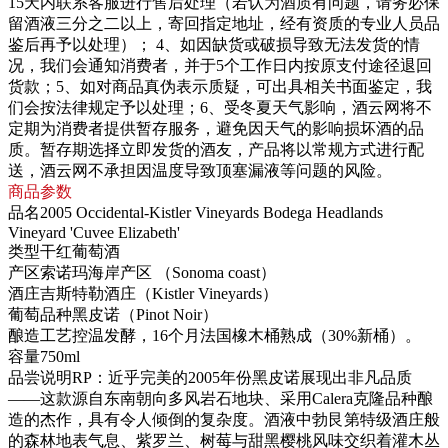
15天内联系客服进行售后处理（若认为酒质有问题，请务必保
留酒液三分之二以上，寄回指定地址，经有资质的专业人员品
鉴后再予以处理）；
4、如因缺货或破损导致无法发货的情
况，我们会通知消费者，并于5个工作日内按原支付途径退回
货款；
5、如对商品真伪表示质疑，可出具相关书面鉴定，我
们会按法律规定予以处理；
6、受冬夏天气影响，酒云网将不
定期为消费者提供暂存服务，避免因天气的影响损坏酒的品
质。暂存期选择立即发货的酒友，产品将以常规方式进行配
送，酒云网不承担因温度导致顶塞漏液等问题的风险。
商品参数
品名
2005 Occidental-Kistler Vineyards Bodega Headlands
Vineyard 'Cuvee Elizabeth'
类型
干红葡萄酒
产区
索诺玛海岸产区 （Sonoma coast）
酒庄
吉斯特勒酒庄（Kistler Vineyards）
葡萄品种
黑皮诺（Pinot Noir）
酿造工艺
控温发酵，16个月法国橡木桶熟成（30%新桶）。
容量
750ml
品尝说明
RP：近乎完美的2005年份黑皮诺展现出非凡品质
——这款源自东南朝向多风岩石地块、采用Calera克隆品种酿
造的杰作，具有令人倾倒的复杂度。酒液中勃艮第特级酒庄般
的森林地表气息、紫罗兰、树莓与甜黑樱桃风味交织着灌木丛