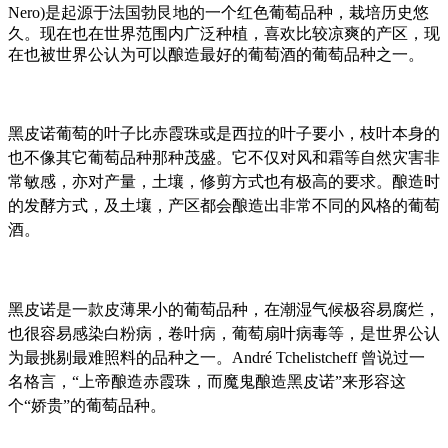
Nero)是起源于法国勃艮地的一个红色葡萄品种，栽培历史悠
久。现在也在世界范围内广泛种植，喜欢比较凉爽的产区，现
在也被世界公认为可以酿造最好的葡萄酒的葡萄品种之一。
黑皮诺
葡萄的叶子比赤霞珠或是西拉的叶子要小，枝叶本身的
也不像其它葡萄品种那种茂盛。它不仅对风和霜等自然灾害非
常敏感，亦对产量，土壤，修剪方式也有极高的要求。酿造时
的发酵方式，及土壤，产区都会酿造出非常不同的风格的葡萄
酒。
黑皮诺
是一款皮薄果小的葡萄品种，在潮湿气候极容易腐烂，
也很容易感染白粉病，卷叶病，葡萄扇叶病毒等，是世界公认
为最挑剔最难照料的品种之一。André Tchelistcheff 曾说过一
名格言，“上帝酿造赤霞珠，而魔鬼酿造
黑皮诺
”来形容这
个“娇贵”的葡萄品种。