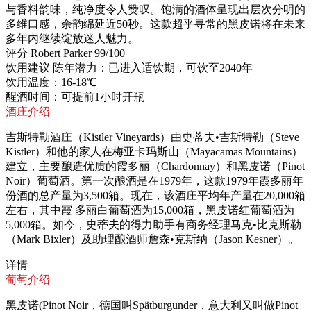
与香料韵味，纯净度令人赞叹。饱满的酒体呈现出层次分明的
多维口感，余韵绵延近50秒。这款超乎寻常的黑皮诺将在未来
多年内继续绽放迷人魅力。
评分
Robert Parker 99/100
饮用建议
陈年潜力：已进入适饮期，可饮至2040年
饮用温度：16-18℃
醒酒时间：可提前1小时开瓶
酒庄介绍
吉斯特勒酒庄（Kistler Vineyards）由史蒂夫•吉斯特勒（Steve
Kistler）和他的家人在梅亚卡玛斯山（Mayacamas Mountains）
建立，主要酿造优质的霞多丽（Chardonnay）和黑皮诺（Pinot
Noir）葡萄酒。第一次酿酒是在1979年，这款1979年霞多丽年
份酒的总产量为3,500箱。现在，该酒庄平均年产量在20,000箱
左右，其中霞 多丽白葡萄酒为15,000箱，黑皮诺红葡萄酒为
5,000箱。如今，史蒂夫的得力助手有商务经理马克•比克斯勒
（Mark Bixler）及助理酿酒师詹森•克斯纳（Jason Kesner）。
详情
葡萄介绍
黑皮诺(Pinot Noir，德国叫Spätburgunder，意大利又叫做Pinot