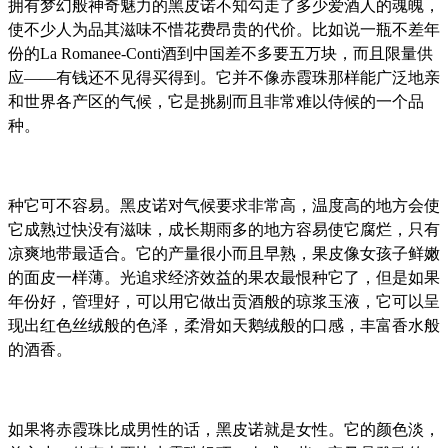
拥有梦幻般神奇魅力的
黑皮诺
不知勾走了多少爱酒人的魂魄，
使不少人为品其滋味不惜花费昂贵的代价。比如说一瓶不差年
份的La Romanee-Conti酒到中国差不多要五万块，而且限量供
应——有钱还不见得买得到。它并不像赤霞珠那样能广泛地亲
和世界各产区的气候，它是挑剔而且非常难以侍候的一个品
种。
种它可不容易。
黑皮诺
对气候要求非常高，温度高的地方会使
它成熟过快没有滋味，成长期雨多的地方容易使它腐烂，只有
凉爽地带最适合。它的产量很小而且早熟，果皮像女孩子鲜嫩
的面皮一样薄。光追求经济效益的果农最恨种它了，但是如果
年份好，管理好，可以用它做出贡酒般的琼浆玉液，它可以呈
现出红色丝绒般的色泽，柔滑如天鹅绒般的口感，丰富香水般
的酒香。
如果将赤霞珠比成男性的话，
黑皮诺
就是女性。它的颜色淡，