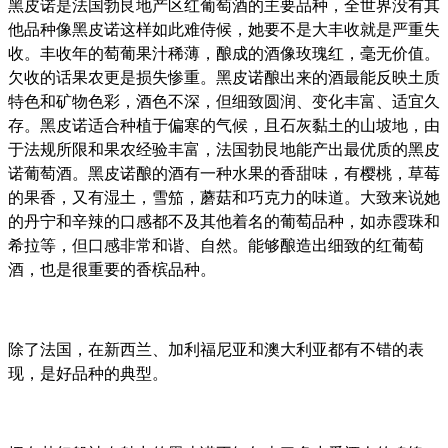
黑皮诺是法国勃艮地产区红葡萄酒的主要品种，全世界没有其
他品种像黑皮诺这样如此难侍候，她要不是大丰收就是严重失
收。丰收年的萄葡果汁稀薄，酿成的酒像玫瑰红，毫无价值。
欠收的话果农更是损失惨重。黑皮诺酿出来的酒最能反映土质
特色和矿物色彩，酒色不深，但细致圆润、变化丰富、适宜久
存。黑皮诺适合种植于偏寒的气候，且石灰黏土的山坡地，由
于法规所限和果农经验丰富，法国勃艮地能产出最优质的黑皮
诺葡萄酒。黑皮诺酿的酒有一种水果的香甜味，有樱桃，草莓
的果香，又有湿土，雪笳，蘑菇和巧克力的味道。大致来说她
的丹宁和辛辣的口感都不及其他着名的葡萄品种，如赤霞珠和
希拉等，但口感非常和谐、自然。能够酿造出细致的红葡萄
酒，也是很重要的香槟品种。
除了法国，在新西兰、加利福尼亚和澳大利亚都有不错的表
现，是好品种的典型。