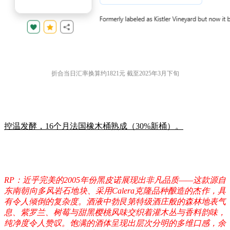
折合当日汇率换算约1821元 截至2025年3月下旬
控温发酵，16个月法国橡木桶熟成（30%新桶）。
RP：近乎完美的2005年份黑皮诺展现出非凡品质——这款源自
东南朝向多风岩石地块、采用Calera克隆品种酿造的杰作，具
有令人倾倒的复杂度。酒液中勃艮第特级酒庄般的森林地表气
息、紫罗兰、树莓与甜黑樱桃风味交织着灌木丛与香料韵味，
纯净度令人赞叹。饱满的酒体呈现出层次分明的多维口感，余