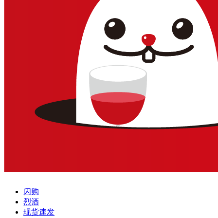
闪购
烈酒
现货速发