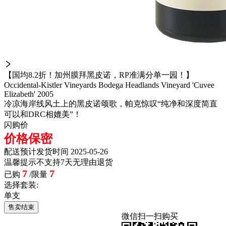
【国均8.2折！加州膜拜黑皮诺，RP准满分单一园！】
Occidental-Kistler Vineyards Bodega Headlands Vineyard 'Cuvee
Elizabeth' 2005
冷凉海岸线风土上的黑皮诺颂歌，帕克惊叹“纯净和深度简直
可以和DRC相媲美”！
闪购价
价格保密
配送
预计发货时间 2025-05-26
温馨提示
不支持7天无理由退货
7
7
已购
/限量
选择套装:
单支
售卖结束
微信扫一扫购买