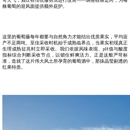
苛天气，酒庄在传统修剪法进行改良——调整枝条走向，为每
株葡萄的迎风面提供额外庇护。
这里的葡萄藤每年都要与自然角力才能结出优质果实，平均亩
产不足两吨。至佳采收时机始于成熟临界点，当果实初现真正
生理成熟征兆时立即采收。我们依据风味表现、pH值与酸度
指标综合判断采收节点，以锁住鲜爽活力。正是这般严苛标
准，造就了这片伟大风土所孕育的葡萄酒中，那抹晶莹剔透的
红果特质。