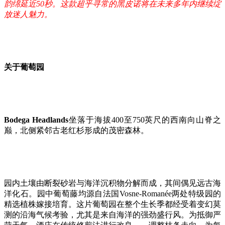
韵绵延近50秒。这款超乎寻常的黑皮诺将在未来多年内继续绽
放迷人魅力。
关于葡萄园
Bodega Headlands
坐落于海拔400至750英尺的西南向山脊之
巅，北侧紧邻古老红杉形成的茂密森林。
园内土壤由断裂砂岩与海洋沉积物分解而成，其间偶见远古海
洋化石。园中葡萄藤均源自法国Vosne-Romanée两处特级园的
精选植株嫁接培育。这片葡萄园在整个生长季都经受着变幻莫
测的沿海气候考验，尤其是来自海洋的强劲盛行风。为抵御严