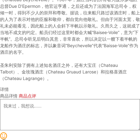
总督Due D’Epermon，他官运亨通，之后还成为了法国海军总司令，权
倾一时，得到不少人的崇拜和尊敬。据说，往来船只路过该酒庄时，船上
的人为了表示对他的臣服和敬仰，都自觉向他敬礼。但由于河面太宽，敬
礼未必能看见，因此船上的人会斜下半帆以示敬礼。久而久之，这就成了
当地不成文的约定。船员们经过这里时都会大喊“Baisee-Voile”，意为“下
半帆”。总司令听见后明白其意，非常喜欢，所以决定以一艘下着半帆的
龙船作为酒庄的标志，并以象音词“Beychevelle”代表“Baisse-Voile”作为
酒庄的名字。
圣朱利安除了拥有上述知名酒庄之外，还有大宝庄（Chateau
Talbot）、金玫瑰酒庄（Chateau Gruaud Larose）和拉格喜酒庄
（Chateau Lagrange）。
详情
商品详情
商品点评