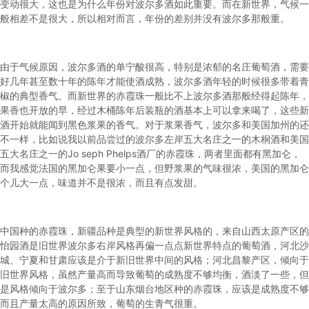
变动很大，这也是为什么年份对波尔多酒如此重要。而在新世界，气候一
般相差不是很大，所以相对而言，年份的差别并没有波尔多那般重。
由于气候原因，波尔多酒的单宁酸很高，特别是浓郁的名庄葡萄酒，需要
好几年甚至数十年的陈年才能使酒成熟，波尔多酒年轻的时候很多带着青
椒的典型香气。而新世界的赤霞珠一般比不上波尔多酒那般经得起陈年，
果香也开放的早，经过木桶陈年后装瓶的酒基本上可以拿来喝了，这些新
酒开始就能闻到黑色浆果的香气。对于浆果香气，波尔多和美国加州的还
不一样，比如说我以前品尝过的波尔多左岸五大名庄之一的木桐酒和美国
五大名庄之一的Jo seph Phelps酒厂的赤霞珠，两者里面都有黑加仑，
而我感觉法国的黑加仑果要小一点，但野浆果的气味很浓，美国的黑加仑
个儿大一点，味道并不是很浓，而且有点发甜。
中国种的赤霞珠，新疆品种是典型的新世界风格的，来自山西太原产区的
怡园酒是旧世界波尔多右岸风格再偏一点点新世界特点的葡萄酒，河北沙
城、宁夏和甘肃应该是介于新旧世界中间的风格；河北昌黎产区，倾向于
旧世界风格，虽然产量高而导致葡萄的成熟度不够均衡，酒淡了一些，但
是风格倾向于波尔多；至于山东烟台地区种的赤霞珠，应该是成熟度不够
而且产量太高的原因所致，葡萄的生青气很重。