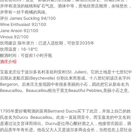
并伴有淡淡的核桃和矿石气息。酒体中等，质地丝滑且顺滑，余味悠长，
并带有一丝干柑橘的风味。
评分
James Suckling 94/100
Wine Enthusiast 92/100
Jane Anson 92/100
Vinous 92/100
饮用建议
陈年潜力：已进入适饮期，可饮至2035年
饮用温度：16-18℃
醒酒时间：可提前1小时开瓶
酒庄介绍
宝嘉龙庄位于波尔多名村圣祖利安村(St. Julien)。它的土地是十七世纪中
后期从龙船庄园(Beychevelle) 分割出来而形成。十八世纪初该庄名字叫
Bergeron。后来庄主发现园中有很多美丽的小石，因此把它从新命名为
Beaucaillou。Beaucaillou相当于英文Beautiful Pebbles,美丽小石之意。
1795年爱好葡萄酒的富商Bertrand Ducru买下了此庄，并加上自己的姓
氏改名为Ducru Beaucaillou。此名一直延用至今。而宝嘉龙的中文名则
是通过法文音译而得出。Ducru是位用心酿好酒之人，他接管庄园后，酒
的品质年年有长进。他岳父大人又是波尔多商会会长，当然也在上层社会