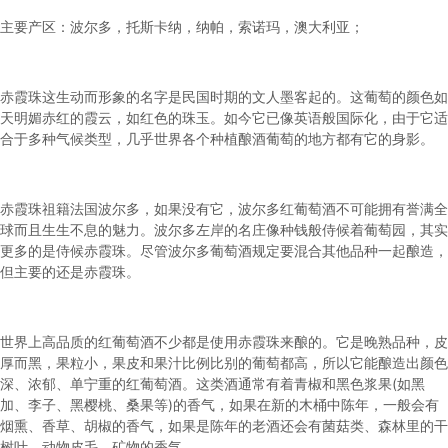
主要产区：波尔多，托斯卡纳，纳帕，索诺玛，澳大利亚；
赤霞珠这生动而形象的名字是民国时期的文人墨客起的。这葡萄的颜色如
天明媚赤红的霞云，如红色的珠玉。如今它已像英语般国际化，由于它适
合于多种气候类型，几乎世界各个种植酿酒葡萄的地方都有它的身影。
赤霞珠祖籍法国波尔多，如果没有它，波尔多红葡萄酒不可能拥有誉满全
球而且生生不息的魅力。波尔多左岸的名庄像种钱般侍候着葡萄园，其实
更多的是侍候赤霞珠。尽管波尔多葡萄酒规定要混合其他品种一起酿造，
但主要的还是赤霞珠。
世界上高品质的红葡萄酒不少都是使用赤霞珠来酿的。它是晚熟品种，皮
厚而黑，果粒小，果皮和果汁比例比别的葡萄都高，所以它能酿造出颜色
深、浓郁、单宁重的红葡萄酒。这类酒通常有着青椒和黑色浆果(如黑
加、李子、黑樱桃、桑果等)的香气，如果在新的木桶中陈年，一般会有
烟熏、香草、胡椒的香气，如果是陈年的老酒还会有菌菇类、森林里的干
树叶、动物皮毛、矿物的香气。