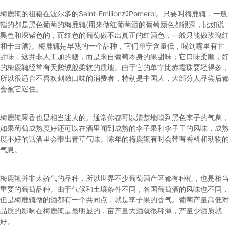
梅鹿辄的祖籍在波尔多的Saint-Emilion和Pomerol。只要叫梅鹿辄，一般
指的都是黑色葡萄的梅鹿辄(用来做红葡萄酒的葡萄颜色都很深，比如说
黑色和深紫色的，而红色的葡萄做不出真正的红酒色，一般只能做玫瑰红
和干白酒)。梅鹿辄是早熟的一个品种，它们单宁含量低，喝到嘴里有甘
甜味，这并非人工加的糖，而是来自葡萄本身的果甜味；它口味柔顺，好
的梅鹿辄经常有天鹅绒般柔软的质地。由于它的单宁比赤霞珠要轻得多，
所以很适合不喜欢刺激口味的消费者，特别是中国人，大部分人品尝后都
会被它迷住。
梅鹿辄果香也是相当迷人的。通常你都可以清楚地嗅到黑色李子的气息，
如果葡萄成熟度好还可以在酒里闻到成熟的李子果和李子干的风味，成熟
度不好的话酒里会带出青草气味。陈年的梅鹿辄有时会带有香料和动物的
气息。
梅鹿辄并非太娇气的品种，所以世界不少葡萄酒产区都有种植，也是相当
重要的葡萄品种。由于气候和土壤条件不同，各国葡萄酒的风味也不同，
但是梅鹿辄做的酒都有一个共同点，就是李子果的香气。葡萄产量高低对
品质的影响在梅鹿辄是最明显的，亩产量大酒就很稀薄，产量少酒质就
好。