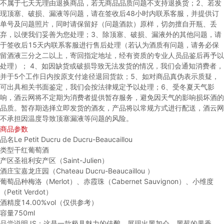
不属于七天无理由退换商品，若无商品品质问题不支持退换货；
2、若发
现顶塞、破损、漏液等问题，请在签收后48小时内联系客服，并提供订
单号及问题照片，同时请保留好（问题酒款）原样，切勿擅自开瓶、丢
弃，以便我们妥善为您处理；
3、除顶塞、破损、漏液外的其他问题，请
于签收后15天内联系客服进行售后处理（若认为酒质有问题，请务必保
留酒液三分之二以上，寄回指定地址，经有资质的专业人员品鉴后再予以
处理）；
4、如因缺货或破损导致无法发货的情况，我们会通知消费者，
并于5个工作日内按原支付途径退回货款；
5、如对商品真伪表示质疑，
可出具相关书面鉴定，我们会按法律规定予以处理；
6、受冬夏天气影
响，酒云网将不定期为消费者提供暂存服务，避免因天气的影响损坏酒的
品质。暂存期选择立即发货的酒友，产品将以常规方式进行配送，酒云网
不承担因温度导致顶塞漏液等问题的风险。
商品参数
品名
Le Petit Ducru de Ducru-Beaucaillou
类型
干红葡萄酒
产区
圣祖利安产区（Saint-Julien）
酒庄
宝嘉龙庄园（Chateau Ducru-Beaucaillou ）
葡萄品种
梅洛（Merlot）、赤霞珠（Cabernet Sauvignon）、小维度
（Petit Verdot）
酒精度
14.00%vol（仅供参考）
容量
750ml
品尝说明
JS：这是一款极具魅力的佳酿，展现出黑加仑、黑莓的果香，