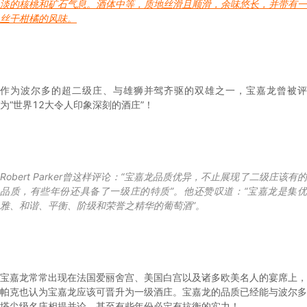
淡的核桃和矿石气息。酒体中等，质地丝滑且顺滑，余味悠长，并带有一
丝干柑橘的风味。
作为波尔多的超二级庄、与雄狮并驾齐驱的双雄之一，宝嘉龙曾被评
为“世界12大令人印象深刻的酒庄”！
Robert Parker曾这样评论：“宝嘉龙品质优异，不止展现了二级庄该有的
品质，有些年份还具备了一级庄的特质”。他还赞叹道：“宝嘉龙是集优
雅、和谐、平衡、阶级和荣誉之精华的葡萄酒”。
宝嘉龙常常出现在法国爱丽舍宫、美国白宫以及诸多欧美名人的宴席上，
帕克也认为宝嘉龙应该可晋升为一级酒庄。宝嘉龙的品质已经能与波尔多
塔尖级名庄相提并论，甚至有些年份必定有抗衡的实力！