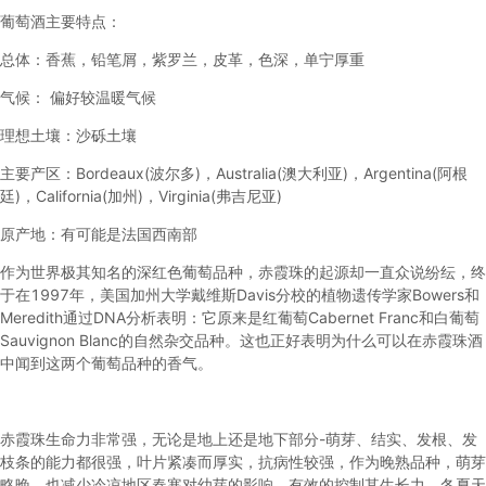
葡萄酒主要特点：
总体：香蕉，铅笔屑，紫罗兰，皮革，色深，单宁厚重
气候： 偏好较温暖气候
理想土壤：沙砾土壤
主要产区：Bordeaux(波尔多)，Australia(澳大利亚)，Argentina(阿根
廷)，California(加州)，Virginia(弗吉尼亚)
原产地：有可能是法国西南部
作为世界极其知名的深红色葡萄品种，赤霞珠的起源却一直众说纷纭，终
于在1997年，美国加州大学戴维斯Davis分校的植物遗传学家Bowers和
Meredith通过DNA分析表明：它原来是红葡萄Cabernet Franc和白葡萄
Sauvignon Blanc的自然杂交品种。这也正好表明为什么可以在赤霞珠酒
中闻到这两个葡萄品种的香气。
赤霞珠生命力非常强，无论是地上还是地下部分-萌芽、结实、发根、发
枝条的能力都很强，叶片紧凑而厚实，抗病性较强，作为晚熟品种，萌芽
略晚，也减少冷凉地区春寒对幼芽的影响。有效的控制其生长力，冬夏天