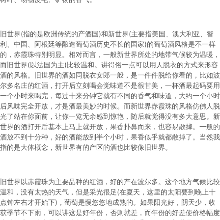
旧世界(指的是欧洲传统的产酒国)和新世界(主要指美国、澳大利亚、智
利、中国、阿根廷等酿造葡萄酒历史不长的国家)的葡萄酒风格是不一样
的，赤霞珠特别明显。相对而言，一般新世界所处的地带气候较为温暖，
而旧世界(以法国为主)比较温和。讲得俗一点可以用人脱衣的方式来形容
酒的风格。旧世界的酒如同脱衣女郎一般，是一件件脱给你看的，比如波
尔多名庄的红酒，打开后立刻喝会觉味道不是很甘美，一杯酒最起码要用
一个小时来喝完，每过十来分钟它就有不同的香气和味道，大约一个小时
后风味完全开放，才是酒最美妙的时候。而新世界赤霞珠的风格仿佛人脱
光了站在你面前，让你一览无余感到惊艳，随后就觉得没有多大意思。新
世界的酒打开后基本上马上就开放，果香扑鼻而来，也容易散掉。一般的
酒放不到十分种，好的酒能放到半个小时，果香似乎就都散掉了。当然我
指的是大体概念，新世界有的产区的酒也比较像旧世界。
旧世界以赤霞珠为主要品种的红酒，好的产在波尔多。这个地方气候比较
温和，没有太热的天气，但是采光很足(在夏天，这里的太阳要到晚上十
点钟左右才开始下)，葡萄是慢悠悠地成熟的。如果阳光好，阴天少，收
获季节不下雨，可以讲这是好年份，否则就差，而年份的好差使价格幅度