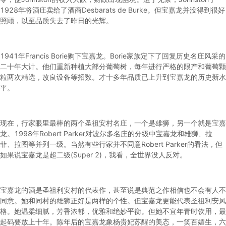
1928年将酒庄卖给了酒商Desbarats de Burke。但宝嘉龙并没得到很好
照顾，以至品质失去了昨日的光辉。
1941年Francis Borie购下宝嘉龙。Borie家族定下了回复历史名庄风采的
二十年大计。他们重新种植大部分葡萄树，每年进行严格的限产和葡萄颗
粒两次精选，改良设备等招数。才十多年品质已上升到宝嘉龙的历史新水
平。
现在，行家眼里最棒的两个圣祖安村名庄，一个是雄狮，另一个就是宝嘉
龙。1998年Robert Parker对波尔多名庄的分级中宝嘉龙和雄狮、拉
菲、拉图等并列一级。当然有些行家并不同意Robert Parker的看法，但
如果说宝嘉龙是超二级(Super 2)，我看，全世界没人反对。
宝嘉龙的酒是圣祖利安村的代表作，甚至说是典范之作相信也不会有人不
同意。她和同村的雄狮正好是两样的个性。但宝嘉龙更能代表圣祖利安风
格。她温柔细腻，芳香浓郁，优雅和绝妙平衡。但她不宜年青时饮用，最
起码要放上十年。陈年后的宝嘉龙象杨贵妃苏醒的美态，一笑百媚生，六