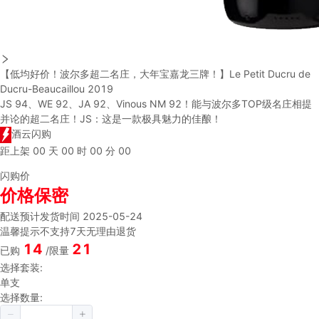
【低均好价！波尔多超二名庄，大年宝嘉龙三牌！】Le Petit Ducru de
Ducru-Beaucaillou 2019
JS 94、WE 92、JA 92、Vinous NM 92！能与波尔多TOP级名庄相提
并论的超二名庄！JS：这是一款极具魅力的佳酿！
酒云闪购
距上架
00
天
00
时
00
分
00
闪购价
价格保密
配送
预计发货时间 2025-05-24
温馨提示
不支持7天无理由退货
14
21
已购
/限量
选择套装:
单支
选择数量: