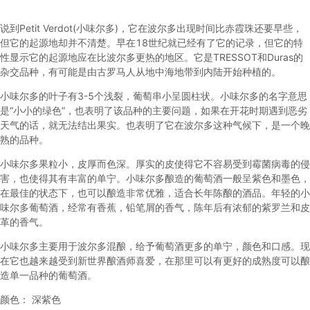
说到Petit Verdot(小味尔多)，它在波尔多出现时间比赤霞珠还要早些，
但它的起源地却并不清楚。早在18世纪就已经有了它的记录，但它的特
性显示它的起源地应在比波尔多更热的地区。它是TRESSOT和Duras的
杂交品种，有可能是由古罗马人从地中海地带到内陆开始种植的。
小味尔多的叶子有3-5个浅裂，葡萄串小呈圆柱状。小味尔多的名字意思
是“小小的绿色”，也表明了该品种的主要问题，如果在开花时期遇到恶劣
天气的话，就无法结出果实。也表明了它在波尔多这种气候下，是一个晚
熟的品种。
小味尔多果粒小，皮厚而色深。厚实的皮使得它不容易受到霉菌病毒的侵
害，也使得其有丰富的单宁。小味尔多酿造的葡萄酒一般呈紫色和墨色，
在最佳的状态下，也可以酿造非常优雅，适合长年陈酿的酒品。年轻的小
味尔多葡萄酒，经常有香蕉，铅笔屑的香气，陈年后有浓郁的紫罗兰和皮
革的香气。
小味尔多主要用于波尔多混酿，给予葡萄酒更多的单宁，颜色和口感。现
在它也越来越受到新世界酿酒师喜爱，在那里可以有更好的成熟度可以酿
造单一品种的葡萄酒。
颜色： 深紫色