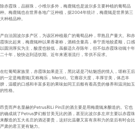
除赤霞珠，品丽珠，小维尔多外，梅鹿辄也是波尔多主要种植的葡萄品
种。梅鹿辄也在世界各地广泛种植，据2004年统计，梅鹿辄是世界第三
大种植品种。
产自法国波尔多产区，为该区种植最广的葡萄品种，早熟且产量大。和赤
霞珠比起来，梅鹿辄种以果香著称，酒精含量高，单宁质地较柔顺，口感
以圆润厚实为主，酸度也较低，虽极适久存陈年，但不似赤霞珠动辄十年
二十年，较快达到适饮期。近年来逐渐流行，常供不应求。
在红葡萄家族里，赤霞珠如果是王，黑比诺是刁钻魅惑的情人，堪称王后
的一定是梅鹿辄(又称梅乐，Merlot)。它雍容大度，丰厚甘美，体态丰
腴，温暖的口感和丰富多彩的果味如同王后般有着高贵的修养和温润如玉
的性格。
昂贵而声名显赫的Petrus和Li Pin庄的酒主要是用梅鹿辄来酿造的。它也
的确成就了Petrus梦幻般甘美无比的酒，甚至比波尔多左岸主要以赤霞珠
来酿造的五大名庄的酒还要贵，这好比温馨又富有亲和力的皇后有时会比
严肃的君王更有魅力。