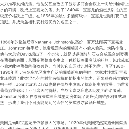
大力推荐女婿的酒。他岳父甚至改去了波尔多商会会议上一向给到会者上
水的习惯，改成上宝嘉龙的酒。到了1840年，宝嘉龙的酒已从以往的三
级庄价格跃上二级。在1855年的波尔多酒评级中，宝嘉龙也顺利获二级
顶戴。并成为圣祖利安村最优秀的名庄之一。
1866年苏格兰后裔Nathaniel Johnston以高价一百万法郎买下宝嘉龙
庄。Johnston 接手后，他发现园内的葡萄常有小偷来偷采。为防小偷，
他与大总管David想出了一个办法，就是以铜硫酸与石灰合成混合剂喷洒
在葡萄的表面，从而令葡萄表皮生出一种粉状略带臭味的粉膜，以此减低
小偷对此种葡萄的偷盗兴趣。当时其它庄园对此并不为意，直至1880-
1890年间，波尔多地区发生广泛的葡萄蚜虫病害时，大家才注意到宝嘉
龙庄喷洒了此类混合剂的树能有抵抗葡萄蚜虫的能力。正象很多伟大的发
明一样，Johnston和David也是在偶然中发现了抗衡蚜虫的救星，为世界
葡萄酒业做出了不可磨灭的贡献。当然宝嘉龙庄也因此更为声名显赫。
Johnston后来又在原有法式酒庄城堡两旁加建了两座英国维多利亚式城
堡，形成了我们今日所能见到的宏伟的英式波尔多酒庄城堡。
美国是当时宝嘉龙庄依赖很大的市场。1920年代美国突然实施全国禁酒
令，使Johnston的收入大跌，财政出现困境。迫于无奈，Johnston于