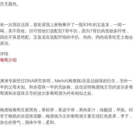
宫无颜色。
有一次我在法国，朋友请我上家晚餐开了一瓶83年的宝嘉龙，一闻一
喝，美不胜收。但可惜他们选配煎T骨牛扒，因为T骨扒肉质较多纤维，
因此不算是绝配。宝嘉龙应选配纤细的羊扒、炖肉、鸽肉或香软芝士都会
甚佳。
详情
葡萄介绍
澳洲专家经过DNA研究表明，Merlot(梅鹿辄)应是品丽珠的衍生，另外一
半的父母未知。和赤霞珠一半的兄妹株。这也说明梅鹿辄主导的波尔多葡
萄酒和赤霞珠主导的波尔多葡萄酒为何有相似之处。
梅鹿辄葡萄呈紫黑色，果粉厚，果皮中厚，果肉多汁，味酸甜，早熟。经
常于晚熟的赤霞珠混酿，梅鹿辄为主的葡萄酒主要呈现红色浆果，李子，
加仑的香气，酒体中等，柔和。