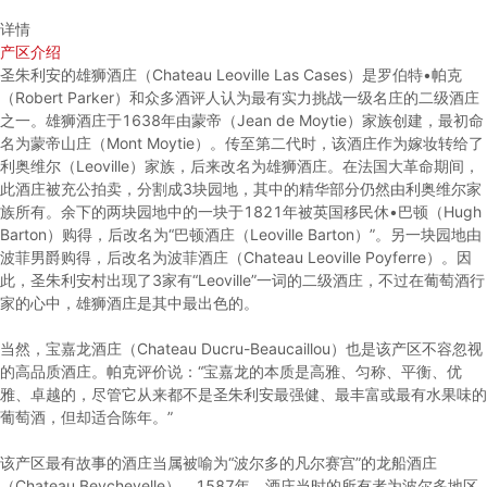
详情
产区介绍
圣朱利安的雄狮酒庄（Chateau Leoville Las Cases）是罗伯特•帕克
（Robert Parker）和众多酒评人认为最有实力挑战一级名庄的二级酒庄
之一。雄狮酒庄于1638年由蒙帝（Jean de Moytie）家族创建，最初命
名为蒙帝山庄（Mont Moytie）。传至第二代时，该酒庄作为嫁妆转给了
利奥维尔（Leoville）家族，后来改名为雄狮酒庄。在法国大革命期间，
此酒庄被充公拍卖，分割成3块园地，其中的精华部分仍然由利奥维尔家
族所有。余下的两块园地中的一块于1821年被英国移民休•巴顿（Hugh
Barton）购得，后改名为“巴顿酒庄（Leoville Barton）”。另一块园地由
波菲男爵购得，后改名为波菲酒庄（Chateau Leoville Poyferre）。因
此，圣朱利安村出现了3家有“Leoville”一词的二级酒庄，不过在葡萄酒行
家的心中，雄狮酒庄是其中最出色的。
当然，宝嘉龙酒庄（Chateau Ducru-Beaucaillou）也是该产区不容忽视
的高品质酒庄。帕克评价说：“宝嘉龙的本质是高雅、匀称、平衡、优
雅、卓越的，尽管它从来都不是圣朱利安最强健、最丰富或最有水果味的
葡萄酒，但却适合陈年。”
该产区最有故事的酒庄当属被喻为“波尔多的凡尔赛宫”的龙船酒庄
（Chateau Beychevelle）。1587年，酒庄当时的所有者为波尔多地区