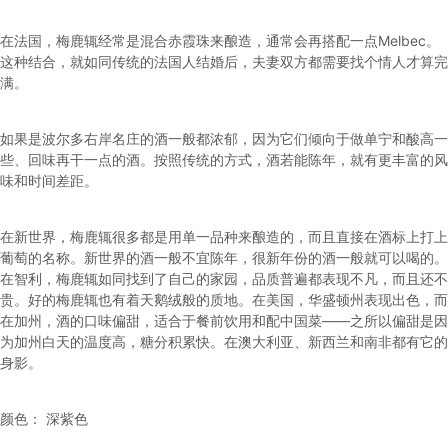
在法国，梅鹿辄经常是混合赤霞珠来酿造，通常会再搭配一点Melbec。
这种结合，就如同传统的法国人结婚后，夫妻双方都需要找个情人才算完
满。
如果是波尔多右岸名庄的酒一般都浓郁，因为它们倾向于做单宁和酸高一
些、回味再干一点的酒。按照传统的方式，酒若能陈年，就有更丰富的风
味和时间差距。
在新世界，梅鹿辄很多都是用单一品种来酿造的，而且直接在酒标上打上
葡萄的名称。新世界的酒一般不宜陈年，很新年份的酒一般就可以喝的。
在智利，梅鹿辄如同找到了自己的家园，品质普遍都表现不凡，而且还不
贵。好的梅鹿辄也有着天鹅绒般的质地。在美国，华盛顿州表现出色，而
在加州，酒的口味偏甜，适合于餐前饮用和配中国菜——之所以偏甜是因
为加州白天的温度高，糖分积累快。在澳大利亚、新西兰和南非都有它的
身影。
颜色： 深紫色