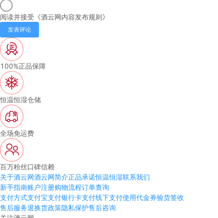
阅读并接受《
酒云网内容发布规则
》
发表评论
100%正品保障
恒温恒湿仓储
全场免运费
百万粉丝口碑信赖
关于酒云网
酒云网简介
正品承诺
恒温恒湿
联系我们
新手指南
账户注册
购物流程
订单查询
支付方式
支付宝支付
银行卡支付
线下支付
使用代金券
验货签收
售后服务
退换货政策
隐私保护
售后咨询
关注酒云网