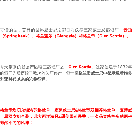
可惜的是，昔日的世界威士忌之都目前仅存三家威士忌蒸馏厂：
云
（Springbank）、格兰盖尔（Glengyle）和格兰帝（Glen Scotia）。
今天带来的就是产区唯三蒸馏厂之一
Glen Scotia
。这家创建于1832
的酒厂先后历经了数次的关厂停产，
每一滴格兰帝威士忌中都承载着维多
利亚时代以来的沧桑征程。
格兰帝坎贝尔镇港苏格兰单一麦芽威士忌&格兰帝双桶苏格兰单一麦芽威
士忌双支组合装，北大西洋海风x甜美雪莉果香，一次品尝格兰帝的两种
截然不同的风味！