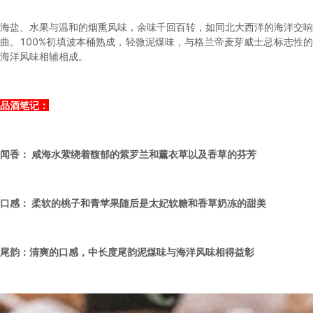
海盐、水果与温和的烟熏风味，余味千回百转，如同北大西洋的海洋交响
曲。100%初填波本桶熟成，轻微泥煤味，与格兰帝麦芽威士忌标志性的
海洋风味相辅相成。
品酒笔记：
闻香： 咸海水萦绕着馥郁的紫罗兰和薰衣草以及香草的芬芳
口感： 柔软的桃子和青苹果随后是太妃软糖和香草奶冻的甜美
尾韵：清爽的口感，中长度尾韵泥煤味与海洋风味相得益彰