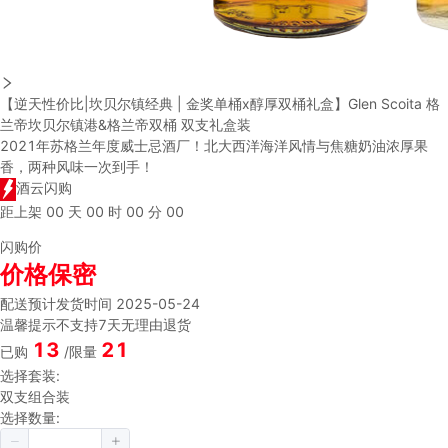
【逆天性价比|坎贝尔镇经典 | 金奖单桶x醇厚双桶礼盒】Glen Scoita 格
兰帝坎贝尔镇港&格兰帝双桶 双支礼盒装
2021年苏格兰年度威士忌酒厂！北大西洋海洋风情与焦糖奶油浓厚果
香，两种风味一次到手！
酒云闪购
距上架
00
天
00
时
00
分
00
闪购价
价格保密
配送
预计发货时间 2025-05-24
温馨提示
不支持7天无理由退货
13
21
已购
/限量
选择套装:
双支组合装
选择数量: