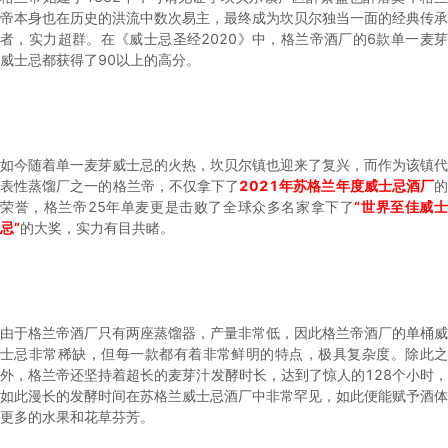
帝本身也在历史的洪流中数次易主，最终成为坎贝尔独当一面的经典传承
者，实力超群。在《威士忌圣经2020》中，格兰帝酒厂的6款单一麦芽
威士忌都获得了90以上的高分。
如今随着单一麦芽威士忌的火热，坎贝尔镇也迎来了复兴，而作为该镇代
表性蒸馏厂之一的格兰帝，不仅拿下了
2021年苏格兰年度威士忌酒厂
荣誉，格兰帝25年单麦更是击败了全球众多名家拿下了
“世界至佳威
忌”
的大奖，实力有目共睹。
由于格兰帝酒厂只有两座蒸馏器，产量非常低，因此格兰帝酒厂的单桶威
士忌非常稀缺，但每一款都有着非常鲜明的特点，极具复杂度。除此之
外，格兰帝还坚持着超长的麦芽汁发酵时长，达到了惊人的128个小时，
如此漫长的发酵时间在苏格兰威士忌酒厂中非常罕见，如此便能赋予酒体
更多的水果和花草芬芳。