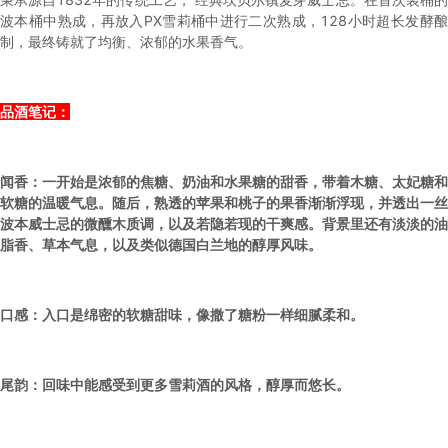
波本桶中熟成，再放入PX雪莉桶中进行二次熟成，128小时超长发酵酿
制，最终铸就了均衡、浓郁的水果香气。
品酒笔记：
闻香：一开始是浓郁的焦糖、奶油和水果糖的甜香，带着木糖、太妃糖和
软糖的温暖气息。随后，熟透的苹果和桃子的果香渐渐浮现，并透出一丝
波本威士忌的微醺木质调，以及若隐若现的干爽感。背景里还有淡淡的油
脂香、草本气息，以及类似德国白兰地的醇厚风味。
口感：入口是绵密的软糖甜味，像撒了糖粉一样细腻柔和。
尾韵：回味中能感受到更多雪莉酒的风格，醇厚而悠长。