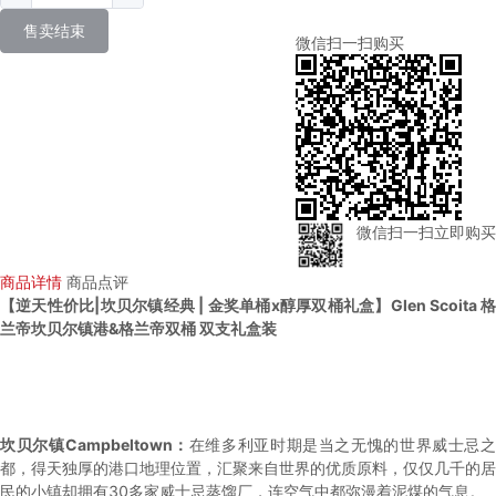
售卖结束
微信扫一扫购买
微信扫一扫立即购买
商品详情
商品点评
【逆天性价比|坎贝尔镇经典 | 金奖单桶x醇厚双桶礼盒】Glen Scoita 格
兰帝坎贝尔镇港&格兰帝双桶 双支礼盒装
坎贝尔镇Campbeltown：
在维多利亚时期是当之无愧的世界威士忌之
都，得天独厚的港口地理位置，汇聚来自世界的优质原料，仅仅几千的居
民的小镇却拥有30多家威士忌蒸馏厂，连空气中都弥漫着泥煤的气息。