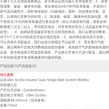
不属于七天无理由退换商品，若无商品品质问题不支持退换货；
2、若发
现顶塞、破损、漏液等问题，请在签收后48小时内联系客服，并提供订
单号及问题照片，同时请保留好（问题酒款）原样，切勿擅自开瓶、丢
弃，以便我们妥善为您处理；
3、除顶塞、破损、漏液外的其他问题，请
于签收后15天内联系客服进行售后处理（若认为酒质有问题，请务必保
留酒液三分之二以上，寄回指定地址，经有资质的专业人员品鉴后再予以
处理）；
4、如因缺货或破损导致无法发货的情况，我们会通知消费者，
并于5个工作日内按原支付途径退回货款；
5、如对商品真伪表示质疑，
可出具相关书面鉴定，我们会按法律规定予以处理；
6、受冬夏天气影
响，酒云网将不定期为消费者提供暂存服务，避免因天气的影响损坏酒的
品质。暂存期选择立即发货的酒友，产品将以常规方式进行配送，酒云网
不承担因温度导致顶塞漏液等问题的风险。
产品信息(1)
产品信息(2)
商品参数
品名
Glen Scoita Double Cask Single Malt Scotch Wshiky
类型
威士忌
产区
坎贝尔镇（Cambeltown）
酒庄
格兰帝酒庄（Glen Scotia）
酒精度
46.00%vol（仅供参考）
容量
700ml