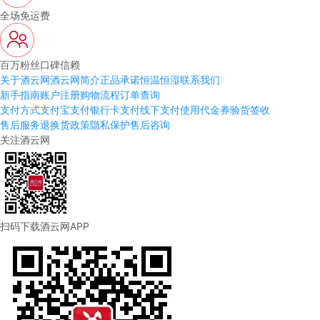
全场免运费
百万粉丝口碑信赖
关于酒云网
酒云网简介
正品承诺
恒温恒湿
联系我们
新手指南
账户注册
购物流程
订单查询
支付方式
支付宝支付
银行卡支付
线下支付
使用代金券
验货签收
售后服务
退换货政策
隐私保护
售后咨询
关注酒云网
扫码下载酒云网APP