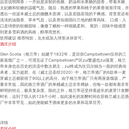
品尝说明
闻香：一开始是浓郁的焦糖、奶油和水果糖的甜香，带着木糖、
太妃糖和软糖的温暖气息。随后，熟透的苹果和桃子的果香渐渐浮现，并
透出一丝波本威士忌的微醺木质调，以及若隐若现的干爽感。背景里还有
淡淡的油脂香、草本气息，以及类似德国白兰地的醇厚风味。 口感：入
口是绵密的软糖甜味，像撒了糖粉一样细腻柔和。 尾韵：回味中能感受
到更多雪莉酒的风格，醇厚而悠长。
饮用建议
推荐纯饮，兑水或加入球形冰块皆可。
酒庄介绍
Glen Scotia（格兰帝）始建于1832年，是目前Campbeltown仅存的三
家蒸馏厂之一，可谓见证了Campbeltown产区zui繁盛也zui落寞，格兰
帝本身也在历史的洪流中数次易主，zui终成为坎贝尔独当一面的经典传
承者，实力超群。在《威士忌圣经2020》中，格兰帝酒厂的6款单一麦
芽威士忌都获得了90以上的高分。由于格兰帝酒厂只有两座蒸馏器，产
量非常低，因此格兰帝酒厂的单桶威士忌非常稀缺，但每一款都有着非常
鲜明的特点，极具复杂度。除此之外，格兰帝还坚持着超长的麦芽汁发酵
时长，达到了惊人的128个小时，如此漫长的发酵时间在苏格兰威士忌酒
厂中非常罕见，如此便能赋予酒体更多的水果和花草芬芳。
详情
产区介绍