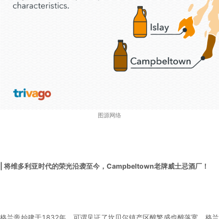
图源网络
| 将维多利亚时代的荣光沿袭至今，Campbeltown老牌威士忌酒厂！
格兰帝始建于1832年，可谓见证了坎贝尔镇产区醉繁盛也醉落寞，格兰