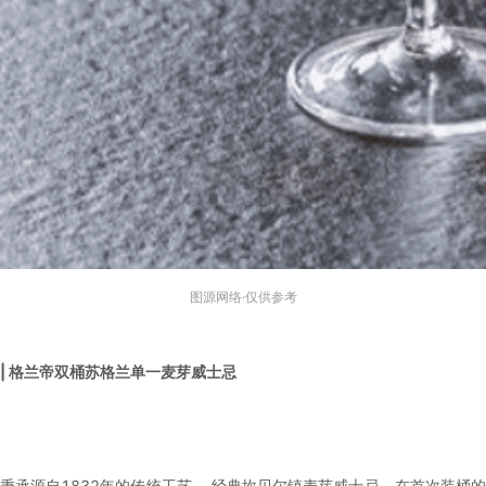
图源网络·仅供参考
| 格兰帝双桶苏格
兰单一麦芽威士忌
秉承源自1832年的传统工艺， 经典坎贝尔镇麦芽威士忌。在首次装桶的