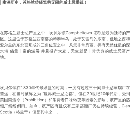
| 幽深历史，苏格兰曾经繁荣无限的威士忌重镇！
在苏格兰威士忌产区之中，坎贝尔镇Campbeltown 堪称是最为独特的产
区。这里位于苏格兰西南部的琴泰半岛，处于艾雷岛的东南，低地之西和
爱尔兰的东北面形成的三角位置之中，风景非常秀丽。拥有天然优质的深
水港,储量丰富的煤层,并且盛产大麦，天生就是非常优良的威士忌酒产
地。
坎贝尔镇在1830年代最鼎盛的时期，一度有超过三十间威士忌蒸馏厂在
营运，在当时被称之为 “世界威士忌之都"。但在20世纪20年代后，受到
美国禁酒令（Prohibition）和消费者口味转变等因素的影响，该产区的蒸
馏厂纷纷倒闭。如今，该产区有且仅有三家蒸馏厂仍在持续经营，Glen
Scotia（格兰帝）便是其中之一。