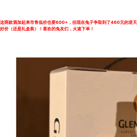
这两款酒加起来市售低价也要600+，但现在兔子争取到了460元的逆天
好价（还是礼盒装）！喜欢的兔友们，火速下单！