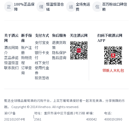
100%正品保
恒温恒湿仓
全场免运
百万粉丝口碑信
正
储
运
信
障
储
费
赖
关于酒云
新手指
支付方式
售后服务
关注酒云网
扫码下载酒云网
网
南
APP
支付宝支
退换货政
酒云网简
账户注
付
策
介
册
银行卡支
隐私保护
正品承诺
购物流
付
售后咨询
恒温恒湿
程
线下支付
联系我们
订单查
使用代金
领新人大礼包
询
券
验货签收
甄选全球精品葡萄酒的闪购平台，上百万葡萄酒爱好者一起发现美酒，分享微醺的乐
趣。 Copyright © 2014 Vinehoo. All rights reserved.
渝ICP备
地址：重庆市渝中区华盛路1号25层
邮编：
电话：
|
2021013074号
2561
400042
4000191990