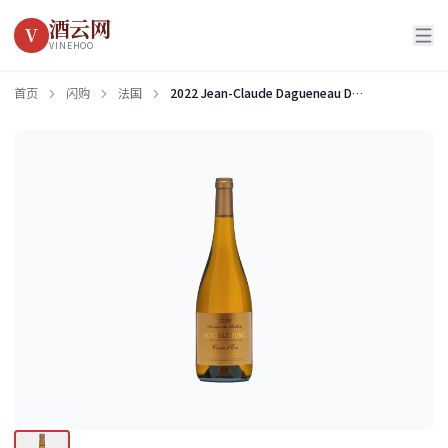
酒云网
V
VINEHOO
首页
闪购
法国
2022 Jean-Claude Dagueneau Domaine des Berthiers Pouilly-Fume Cuvee d'Eve Vieilles Vignes