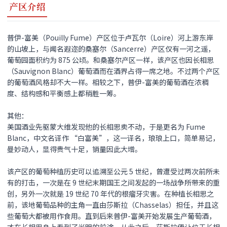
产区介绍
普伊-富美（Pouilly Fume）产区位于卢瓦尔（Loire）河上游东岸
的山坡上，与闻名遐迩的桑塞尔（Sancerre）产区仅有一河之遥，
葡萄园面积约为 875 公顷。和桑塞尔产区一样，该产区也因长相思
（Sauvignon Blanc）葡萄酒而在酒界占得一席之地。不过两个产区
的葡萄酒风格却不大一样。相较之下，普伊-富美的葡萄酒在浓稠
度、结构感和平衡感上都稍胜一筹。
其他：
美国酒业先驱蒙大维发现他的长相思卖不动，于是更名为 Fume
Blanc，中文名译作 “白富美”，这一译名，琅琅上口，简单易记，
曼妙动人，显得贵气十足，销量因此大增。
该产区的葡萄种植历史可以追溯至公元 5 世纪，曾遭受过两次前所未
有的打击，一次是在 9 世纪末期国王之间发起的一场战争所带来的重
创，另外一次就是 19 世纪 70 年代的根瘤牙灾害。在种植长相思之
前，该地葡萄品种的主角一直由莎斯拉（Chasselas）担任，并且这
些葡萄大都被用作食用。直到后来普伊-富美开始发展生产葡萄酒，