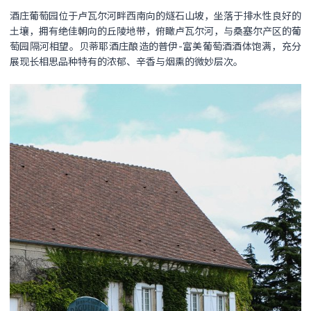
酒庄葡萄园位于卢瓦尔河畔西南向的燧石山坡，坐落于排水性良好的
土壤，拥有绝佳朝向的丘陵地带，俯瞰卢瓦尔河，与桑塞尔产区的葡
萄园隔河相望。贝蒂耶酒庄酿造的普伊-富美葡萄酒酒体饱满，充分
展现长相思品种特有的浓郁、辛香与烟熏的微妙层次。