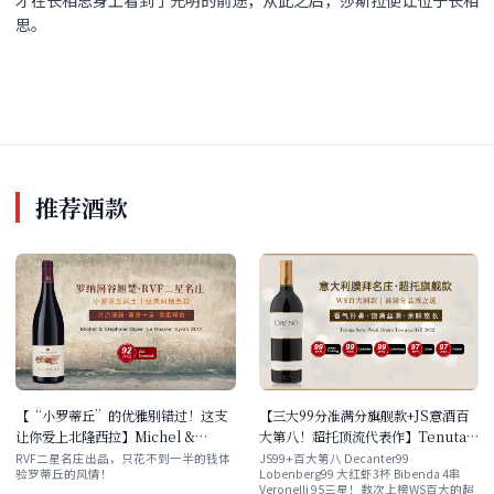
才在长相思身上看到了光明的前途，从此之后，莎斯拉便让位于长相
思。
推荐酒款
【“小罗蒂丘”的优雅别错过！这支
【三大99分准满分旗舰款+JS意酒百
让你爱上北隆西拉】Michel &
大第八！超托顶流代表作】Tenuta
Stephane Ogier 'La Rosine'
Sette Ponti Oreno Toscana IGT
RVF二星名庄出品，只花不到一半的钱体
JS99+百大第八 Decanter99
验罗蒂丘的风情！
Lobenberg99 大红虾3杯 Bibenda 4串
Syrah 2017 单支/双支/六支装 现货
2022 现货速发！
Veronelli 95三星！数次上榜WS百大的超