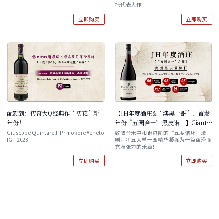
速发！
托代表大作！
立即购买
立即购买
配额到：传奇大Q经典作“初花”新
【JH年度酒庄&“澳黑一哥”！首发
年份！
年份“五园合一”黑皮诺！】Giant
Steps Circle of Fifths Pinot Noir
Giuseppe Quintarelli Primofiore Veneto
致敬音乐中和谐进阶的“五度循环”法
IGT 2023
则，将五大单一园精华凝练为一篇丝滑而
Yarra Valley 2024
充满张力的乐章！
立即购买
立即购买