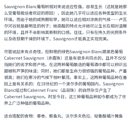
Sauvignon Blanc葡萄树相对来说适应性强，容易生长（这就是她那
么受葡萄栽培者欢迎的原因），因此她几乎可以适应各种类型的生长
环境。而由于她的成熟期较早，她可以适应相对凉爽的气候——卢瓦
尔河谷就是最明显的例子；她高酸的特点允许她可以生长在相对温暖
的环境，且并不会影响其新鲜的口感。往往，只有在持久的光照条件
以及收获期干燥的环境下，Sauvignon才能真正实现完美。
尽管说起来有点奇怪，但鲜艳的绿色Sauvignon Blanc跟黑色葡萄
Cabernet Sauvignon（赤霞珠）还是有很多共同点的，且并不仅仅
指她们的名字和原产地。在这两种葡萄酿造的葡萄酒中都可以辨识出
甜椒和芦笋的味道；同时，她们都是生命力很顽强的葡萄品种，产量
很高；她们在寒冷的气候下枝叶繁茂。事实上，这两种葡萄品种在基
因上是有关系的：在18世纪的一个波尔多的葡萄园内，Sauvignon
Blanc经过和Cabernet Franc（品丽珠）的自然杂交产生了
Cabernet Sauvignon。时至今日，这三种葡萄品种如今都成为了世
界上广泛种植的葡萄品种。
适合搭配的食物：
春卷、鲦鱼丸、沃尔多夫色拉、秘鲁酸橘汁腌鱼