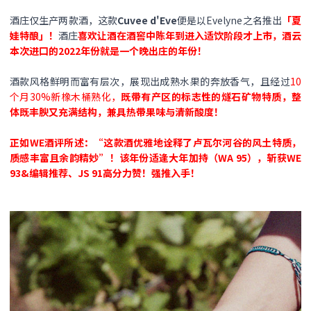
酒庄仅生产两款酒，这款
Cuvee d'Eve
便是以Evelyne之名推出
「夏
娃特酿」！
酒庄
喜欢让酒在酒窖中陈年到进入适饮阶段才上市，酒云
本次进口的2022年份就是一个晚出庄的年份！
酒款风格鲜明而富有层次，展现出成熟水果的奔放香气，且经过
10
个月30%新橡木桶熟化，
既带有产区的标志性的燧石矿物特质，整
体既丰腴又充满结构，兼具热带果味与清新酸度！
正如WE酒评所述：“这款酒优雅地诠释了卢瓦尔河谷的风土特质，
质感丰富且余韵精妙”！该年份适逢大年加持（WA 95），斩获WE
93&编辑推荐、JS 91高分力赞！强推入手！