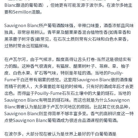
Blanc酿造的葡萄酒），但她更有可能发源于波尔多。在波尔多她主
要和Semillon混酿。
Sauvignon Blanc所产葡萄酒酸味强，辛辣口味重，酒香浓郁且风味
独具，非常容易辨认。青苹果及醋栗果香混合植物性香(如青草香和
黑茶鹿子树牙香)最常见，在石灰土质则常有火石味和白色水果香，
过熟时常会出现猫尿味。
在卢瓦尔河，由于气候凉，酸度高得让舌头打卷-当然这是很结实有
力的酸。这种香气很清爽，有猫尿、醋栗树叶子、荨麻、草、柚子
皮、白色水果、矿石等气味，特别是年轻的酒。当地的Pouilly-
Fume干白还带有烟雾的感觉。这里用Sauvignon Blanc做的酒像瘦
而精干的男人，大多需要趁年轻的时候喝，只有好的酒成年后才会更
出色。而得益于Pouilly-Fume石灰石土壤中的大量的燧石，当地的
Sauvignon Blanc有明显的燧石味。而这也就是为什么Sauvignon
Blanc曾被认为是起源于卢瓦尔河地区的原因。比起其它优良品种，
Sauvignon Blanc则显得简单不够丰富多变。香气的高辨识度这一特
点使Sauvignon Blanc葡萄酒成为很适合品酒课程的葡萄酒。
在波尔多，大部分现在被认为是世界上最好的干白葡萄酒是