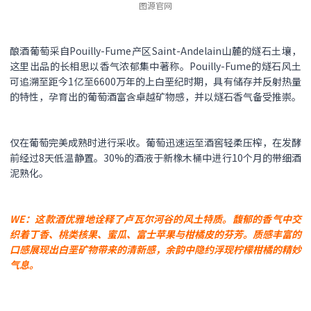
图源官网
酿酒葡萄采自Pouilly-Fume产区Saint-Andelain山麓的燧石土壤，
这里出品的长相思以香气浓郁集中著称。Pouilly-Fume的燧石风土
可追溯至距今1亿至6600万年的上白垩纪时期，具有储存并反射热量
的特性，孕育出的葡萄酒富含卓越矿物感，并以燧石香气备受推崇。
仅在葡萄完美成熟时进行采收。葡萄迅速运至酒窖轻柔压榨，在发酵
前经过8天低温静置。30%的酒液于新橡木桶中进行10个月的带细酒
泥熟化。
WE：这款酒优雅地诠释了卢瓦尔河谷的风土特质。馥郁的香气中交
织着丁香、桃类核果、蜜瓜、富士苹果与柑橘皮的芬芳。质感丰富的
口感展现出白垩矿物带来的清新感，余韵中隐约浮现柠檬柑橘的精妙
气息。