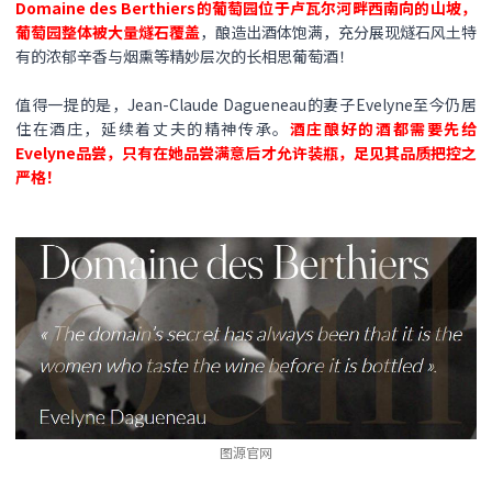
Domaine des Berthiers的葡萄园位于卢瓦尔河畔西南向的山坡，
葡萄园整体被大量燧石覆盖
，酿造出酒体饱满，充分展现燧石风土特
有的浓郁辛香与烟熏等精妙层次的长相思葡萄酒！
值得一提的是，Jean-Claude Dagueneau的妻子Evelyne至今仍居
住在酒庄，延续着丈夫的精神传承。
酒庄酿好的酒都需要先给
Evelyne品尝，只有在她品尝满意后才允许装瓶，足见其品质把控之
严格！
图源官网