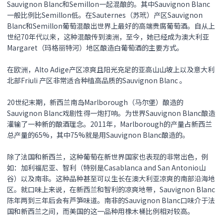
Sauvignon Blanc和Semillon一起混酿的。其中Sauvignon Blanc
一般比例比Semillon低。在Sauternes（苏玳）产区Sauvignon
Blanc和Semillon葡萄混酿出世界上最好的高端贵腐葡萄酒。自从上
世纪70年代以来，这种混酿传到澳洲，至今，她已经成为澳大利亚
Margaret（玛格丽特河）地区酿造白葡萄酒的主要方式。
在欧洲，Alto Adige产区凉爽且阳光充足的亚高山山坡上以及意大利
北部Friuli 产区非常适合种植高品质的Sauvignon Blanc 。
20世纪末期，新西兰南岛Marlborough（马尔堡）酿造的
Sauvignon Blanc戏剧性得一炮打响。为世界Sauvignon Blanc酿造
灌输了一种新的酿酒理念。2011年，Marlborough的产量占新西兰
总产量的65%，其中75%就是用Sauvignon Blanc酿造的。
除了法国和新西兰，这种葡萄在新世界国家也表现的非常出色，例
如：加利福尼亚、智利（特别是Casablanca and San Antonio山
谷）以及南非。这种品种甚至可以生长在澳大利亚凉爽的南部沿海地
区。就口味上来说，在新西兰和智利的凉爽地带，Sauvignon Blanc
陈年两到三年后会有芦笋味道。南非的Sauvignon Blanc口味介于法
国和新西兰之间，而美国的这一品种用橡木桶比例相对较高。