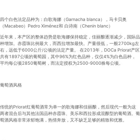
四个白色法定品种为：白歌海娜（Garnacha blanca），马卡贝奥
（Macabeo）Pedro Ximénez和 白诗南（Chenin blanc）
近年来，本产区的整体趋势是歌海娜保持稳定，佳丽酿逐渐减少，国际品
种增加。赤霞珠比例最大，而西拉增加最快。产量很低，一般2700kg左
右，远低于6000公斤/公顷的法定产量。 在2013年，DOCa Priorat产区
共有1897公顷的葡萄园，其中96%为红色品种，仅仅4%为白色品种，
平均每公顷2850葡萄树，而法定授权为2500-9000株每公顷。
葡萄酒风格
传统的Priorat红葡萄酒常为单一的歌海娜和佳丽酿，然后现代一般为这
两者混合后与其他法国品种赤霞珠、美乐和西拉形成混酿型的葡萄酒。葡
萄酒风格非常浓郁饱满，热情奔放，又不缺乏足够的精致和优雅。