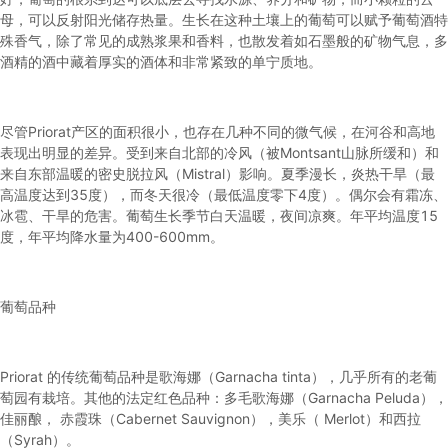
母，可以反射阳光储存热量。生长在这种土壤上的葡萄可以赋予葡萄酒特
殊香气，除了常见的成熟浆果和香料，也散发着如石墨般的矿物气息，多
酒精的酒中藏着厚实的酒体和非常紧致的单宁质地。
尽管Priorat产区的面积很小，也存在几种不同的微气候，在河谷和高地
表现出明显的差异。受到来自北部的冷风（被Montsant山脉所缓和）和
来自东部温暖的密史脱拉风（Mistral）影响。夏季漫长，炎热干旱（最
高温度达到35度），而冬天很冷（最低温度零下4度）。偶尔会有霜冻、
冰雹、干旱的危害。葡萄生长季节白天温暖，夜间凉爽。年平均温度15
度，年平均降水量为400-600mm。
葡萄品种
Priorat 的传统葡萄品种是歌海娜（Garnacha tinta），几乎所有的老葡
萄园有栽培。其他的法定红色品种：多毛歌海娜（Garnacha Peluda），
佳丽酿， 赤霞珠（Cabernet Sauvignon），美乐（ Merlot）和西拉
（Syrah）。