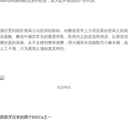
Manyes摘得帕克满分桂冠，成为蜚声遐迩的产区代表。
酒庄受到勃艮第风土论的深刻影响，在酿造哲学上力求还原自然风土的真
实面貌。酿造中摒弃常见的重度萃取，取而代之的是温和浸渍，以塑造优
雅轻盈的风格。从不去梗到整串发酵，用大桶和水泥罐取代小橡木桶，低
人工干预，只为展现土壤的真实特性。
图源网络
西班牙仅有的两个DOCa之一