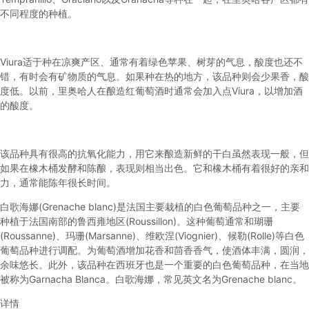
不同程度的种植。
Viura适于种在凉爽产区、通常有着绿色苹果、树芽的气息，酸度也还不
错，有时会有矿物质的气息。如果种在热的地方，该品种则会少果香，酸
度低。以前，里奥哈人在酿造红葡萄酒时通常会加入点Viura，以增加酒
的酸度。
该品种具有很高的抗氧化能力，用它来酿造新鲜的干白虽然表现一般，但
如果在橡木桶发酵和陈酿，表现则相当出色。它和橡木桶有着很好的亲和
力，通常能陈年很长时间。
白歌海娜(Grenache blanc)是法国主要栽植的白色葡萄品种之一，主要
种植于法国南部的鲁西雍地区(Roussillon)。这种葡萄通常和瑚珊
(Roussanne)、玛珊(Marsanne)、维欧涅(Viognier)、候勒(Rolle)等白色
葡萄品种进行调配。为葡萄酒增加花香和茴香香气，使酒体丰满，圆润，
余味悠长。此外，该品种在西班牙也是一个重要的白色葡萄品种，在当地
被称为Garnacha Blanca。白歌海娜，常见英文名为Grenache blanc。
详情