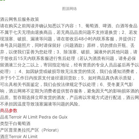
图源网络
酒云网售后服务政策
请在购买之前阅读并确认知悉以下内容：
1、葡萄酒、啤酒、白酒等食品
不属于七天无理由退换商品，若无商品品质问题不支持退换货；
2、若发
现顶塞、破损、漏液等问题，请在签收后48小时内联系客服，并提供订
单号及问题照片，同时请保留好（问题酒款）原样，切勿擅自开瓶、丢
弃，以便我们妥善为您处理；
3、除顶塞、破损、漏液外的其他问题，请
于签收后15天内联系客服进行售后处理（若认为酒质有问题，请务必保
留酒液三分之二以上，寄回指定地址，经有资质的专业人员品鉴后再予以
处理）；
4、如因缺货或破损导致无法发货的情况，我们会通知消费者，
并于5个工作日内按原支付途径退回货款；
5、如对商品真伪表示质疑，
可出具相关书面鉴定，我们会按法律规定予以处理；
6、受冬夏天气影
响，酒云网将不定期为消费者提供暂存服务，避免因天气的影响损坏酒的
品质。暂存期选择立即发货的酒友，产品将以常规方式进行配送，酒云网
不承担因温度导致顶塞漏液等问题的风险。
商品参数
品名
Terroir Al Limit Pedra de Guix
类型
干白葡萄酒
产区
普里奥拉托产区（Priorat）
酒庄
Terroir Al Limit