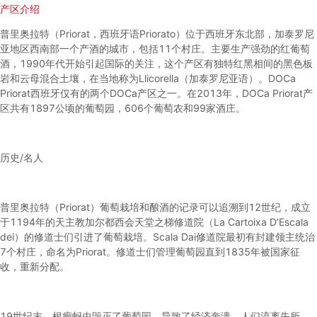
产区介绍
普里奥拉特（Priorat，西班牙语Priorato）位于西班牙东北部，加泰罗尼
亚地区西南部一个产酒的城市，包括11个村庄。主要生产强劲的红葡萄
酒，1990年代开始引起国际的关注，这个产区有独特红黑相间的黑色板
岩和云母混合土壤，在当地称为Llicorella（加泰罗尼亚语）。DOCa
Priorat西班牙仅有的两个DOCa产区之一。在2013年，DOCa Priorat产
区共有1897公顷的葡萄园，606个葡萄农和99家酒庄。
历史/名人
普里奥拉特（Priorat）葡萄栽培和酿酒的记录可以追溯到12世纪，成立
于1194年的天主教加尔都西会天堂之梯修道院（La Cartoixa D’Escala
dei）的修道士们引进了葡萄栽培。Scala Dai修道院最初有封建领主统治
7个村庄，命名为Priorat。修道士们管理葡萄园直到1835年被国家征
收，重新分配。
19世纪末，根瘤蚜虫毁灭了葡萄园，导致了经济奔溃，人们流离失所。