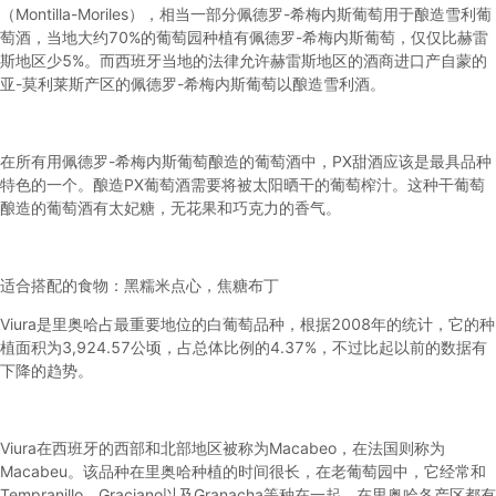
（Montilla-Moriles），相当一部分佩德罗-希梅内斯葡萄用于酿造雪利葡
萄酒，当地大约70%的葡萄园种植有佩德罗-希梅内斯葡萄，仅仅比赫雷
斯地区少5%。而西班牙当地的法律允许赫雷斯地区的酒商进口产自蒙的
亚-莫利莱斯产区的佩德罗-希梅内斯葡萄以酿造雪利酒。
在所有用佩德罗-希梅内斯葡萄酿造的葡萄酒中，PX甜酒应该是最具品种
特色的一个。酿造PX葡萄酒需要将被太阳晒干的葡萄榨汁。这种干葡萄
酿造的葡萄酒有太妃糖，无花果和巧克力的香气。
适合搭配的食物：
黑糯米点心，焦糖布丁
Viura是里奥哈占最重要地位的白葡萄品种，根据2008年的统计，它的种
植面积为3,924.57公顷，占总体比例的4.37%，不过比起以前的数据有
下降的趋势。
Viura在西班牙的西部和北部地区被称为Macabeo，在法国则称为
Macabeu。该品种在里奥哈种植的时间很长，在老葡萄园中，它经常和
Tempranillo、Graciano以及Granacha等种在一起，在里奥哈各产区都有