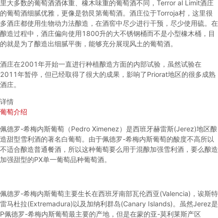
里大多数的葡萄酒酒体重、橡木味重的葡萄酒不同，Terror al Limit酒庄
的葡萄酒细腻优雅，更像是勃艮第葡萄酒。酒庄位于Torroja村，这里很
多酒庄都使用生物动力法酿造，在酒窖中尽少进行干预，尽少使用硫。在
酿造过程中，酒庄偏向使用1800升的大不锈钢桶而不是小型橡木桶，目
的就是为了酿造出细腻平衡，能够充分展现风土的葡萄酒。
酒庄在2001年开始一直进行种植酿造方面的内部试验，虽然试验在
2011年暂停，但已经取得了很大的成果，影响了Priorat地区的很多成熟
酒庄。
详情
葡萄介绍
佩德罗-希梅内斯葡萄（Pedro Ximenez）是西班牙赫雷斯(Jerez)地区酿
造甜型雪利酒的著名白葡萄。由于佩德罗-希梅内斯葡萄的酸度不高所以
不适合酿造普通餐酒，所以这种葡萄要么用于混酿加强雪利酒，要么酿造
加强甜型的PX单一葡萄品种葡萄酒。
佩德罗-希梅内斯葡萄主要生长在西班牙南部瓦伦西亚(Valencia)，诶斯特
雷马杜拉(Extremadura)以及加纳利群岛(Canary Islands)。虽然Jerez是
P佩德罗-希梅内斯葡萄最主要的产地，但是在蒙的亚-莫利莱斯产区