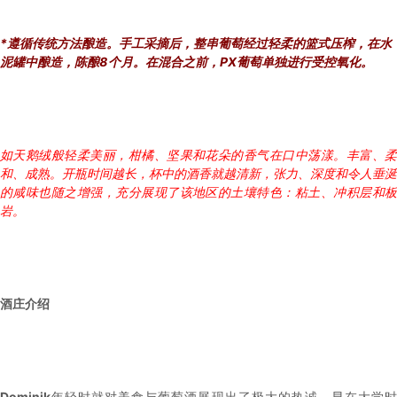
*遵循传统方法酿造。手工采摘后，整串葡萄经过轻柔的篮式压榨，在水
泥罐中酿造，陈酿8个月。在混合之前，PX葡萄单独进行受控氧化。
如天鹅绒般轻柔美丽，柑橘、坚果和花朵的香气在口中荡漾。丰富、柔
和、成熟。开瓶时间越长，杯中的酒香就越清新，张力、深度和令人垂涎
的咸味也随之增强，充分展现了该地区的土壤特色：粘土、冲积层和板
岩。
酒庄介绍
Dominik
年轻时就对美食与葡萄酒展现出了极大的热诚。早在大学时