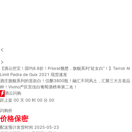
【酒云挖宝！国均8.8折！Priorat翘楚，旗舰系列“处女白”！】Terroir Al
Limit Pedra de Guix 2021 现货速发
酒庄旗舰系列的首款白！仅酿3800瓶！融汇不同风土，汇聚三大古老品
种！Vivino产区至佳白葡萄酒榜单第二名！
酒云闪购
距上架
00
天
00
时
00
分
00
闪购价
价格保密
配送
预计发货时间 2025-05-23