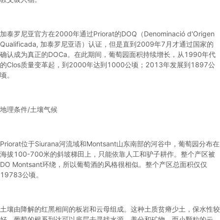
加泰罗尼亚官方在2000年通过Priorat的DOQ（Denominació d'Origen
Qualificada, 加泰罗尼亚语）认证，但是直到2009年7月才通过国家的
确认成为真正的DOCa。在此期间，葡萄园面积持续增长，从1990年代
的Clos质量变革起，到2000年达到1000公顷；2013年发展到1897公
顷。
地理条件/土壤气候
Priorat位于Siurana河流域和Montsant山东南部的河谷中，葡萄园分布在
海拔100-700米的斜坡梯田上，只能依靠人工和驴子耕作。整个产区被
DO Montsant环绕，所以葡萄酒的风格很相似。整个产区总面积仅仅
19783公顷。
土壤由降解的红黑相间的板岩和云母组成。这种土质贫瘠少土，保水性较
好，葡萄的根系到达可以底层去寻找水源、养分和矿物，而小颗粒的云