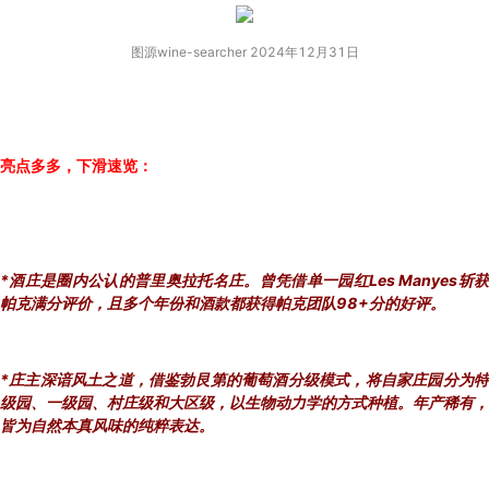
图源wine-searcher 2024年12月31日
亮点多多，下滑速览：
*酒庄是圈内公认的普里奥拉托名庄。曾凭借单一园红Les Manyes斩获
帕克满分评价，且多个年份和酒款都获得帕克团队98+分的好评。
*庄主深谙风土之道，借鉴勃艮第的葡萄酒分级模式，将自家庄园分为特
级园、一级园、村庄级和大区级，以生物动力学的方式种植。年产稀有，
皆为自然本真风味的纯粹表达。