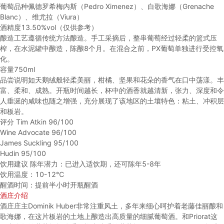
葡萄品种
佩德罗希梅内斯（Pedro Ximenez）、白歌海娜（Grenache
Blanc）、维尤拉（Viura）
酒精度
13.50%vol（仅供参考）
酿造工艺
遵循传统方法酿造。手工采摘后，整串葡萄经过轻柔的篮式压
榨，在水泥罐中酿造，陈酿8个月。在混合之前，PX葡萄单独进行受控氧
化。
容量
750ml
品尝说明
如天鹅绒般轻柔美丽，柑橘、坚果和花朵的香气在口中荡漾。丰
富、柔和、成熟。开瓶时间越长，杯中的酒香就越清新，张力、深度和令
人垂涎的咸味也随之增强，充分展现了该地区的土壤特色：粘土、冲积层
和板岩。
评分
Tim Atkin 96/100
Wine Advocate 96/100
James Suckling 95/100
Hudin 95/100
饮用建议
陈年潜力：已进入适饮期，还可陈年5-8年
饮用温度：10-12℃
醒酒时间：提前半小时开瓶醒酒
酒庄介绍
酒庄庄主Dominik Huber非常注重风土，多年来细心呵护着老藤佳丽酿和
歌海娜，在这片板岩的土地上酿造出高质量的细腻葡萄酒。和Priorat这