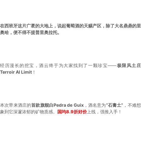
在西班牙这片广袤的大地上，说起葡萄酒的天赐产区，除了大名鼎鼎的里
奥哈，便不得不提普里奥拉托。
经历漫长的挖宝，酒云终于为大家找到了一颗珍宝——
极限风土
Terroir Al Limit
！
本次带来酒庄的
首款旗舰白Pedra de Guix
，酒名意为
“石膏土”
，不难
象到它深邃浓郁的矿物质感。
国均8.9折好价
上线，强推入手！