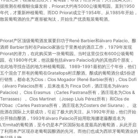
据推测在根瘤蚜虫爆发前，Priorat大约有5000公顷葡萄园。直到1950
年代，才重新种植葡萄。而DO Priorat成立于1954年。从1985年开始，
散装葡萄酒的生产逐渐被淘汰，开始生产优质瓶装葡萄酒。
Priorat产区顶级葡萄酒发展要归功于René Barbier和álvaro Palacio。酿
酒师 Barbier当时在Palacio家族位于里奥哈的酒庄工作，1979年发现
Priorat的潜力，在此购买第一块葡萄园。当时这里仅仅有600公顷葡萄
园。在1980年代末，他说服包括álvaro Palacio在内的其他四个朋友，
在此地寻找合适的地方种植葡萄园。1989-1991最初的三个年份，他们
五个混合了所有的葡萄在Gratallops村庄酿酒。酿成的葡萄酒分成5份进
行销售，都命名为Clos：Clos Mogador (René Barbier所有)，Clos Dofi
（álvaro Palacios所有，后来改名为 Finca Dofi，酒庄现名为álvaro
Palacios)， Clos Erasmus （Carles Pastrana所有，酒庄现名为Clos &
Terrasses）， Clos Martinet （Josep Lluís Pérez所有）和Clos de
l'Obac（Carles Pastrana所有，酒庄现名为Costers del Siurana）。 这
批酒在国际上大获成功，引起了极大的关注。从1992年开始，他们开始
分开独自酿酒，1993年álvaro Palacio开始用歌海娜老藤酿造名为
L'Ermita的葡萄酒，至今仍是本产区国际知名度最高的葡萄酒，从此开启
了利用本产区现存老葡萄园酿酒的先河。而他们也成为西班牙葡萄酒业的
教父级人物。