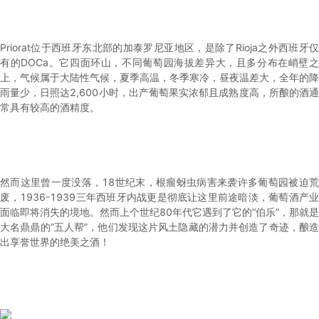
Priorat位于西班牙东北部的加泰罗尼亚地区，是除了Rioja之外西班牙仅
有的DOCa。它四面环山，不同葡萄园海拔差异大，且多分布在峭壁之
上，气候属于大陆性气候，夏季高温，冬季寒冷，昼夜温差大，全年的降
雨量少，日照达2,600小时，出产葡萄果实浓郁且成熟度高，所酿的酒通
常具有较高的酒精度。
然而这里曾一度没落，18世纪末，根瘤蚜虫病害来袭许多葡萄园被迫荒
废，1936-1939三年西班牙内战更是彻底让这里前途暗淡，葡萄酒产业
面临即将消失的境地。然而上个世纪80年代它遇到了它的“伯乐”，那就是
大名鼎鼎的“五人帮”，他们发现这片风土隐藏的潜力并创造了奇迹，酿造
出享誉世界的绝美之酒！