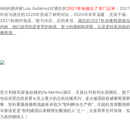
WA的酒评家Luis Gutiérrez对酒庄的
2021年份做出了专门点评
：202
年份与酒庄的2020年形成了鲜明对比，2020年非常温暖，尤其干燥。
2021则相对低温，较为冷凉，总的来说，
酒庄的2021年份葡萄酒相
内敛，他们追求的是更早的收获、更少的酒精和萃取，以及更轻盈风格的
葡萄酒。
意大利移民家族创建的De Martino酒庄，无疑位列智利头部梯队，旗下
包括深受总统喜爱＆意义重大的总统珍藏系列，多次被国际权威葡萄酒赛
事、智利重量级葡萄酒媒体评选为“智利醉佳生产商”，庄园的首席酿酒师
马塞洛更是“智利建国以来醉擅长酿酒的人”之一，众多荣誉光环加身，实
力真的狠惊人！