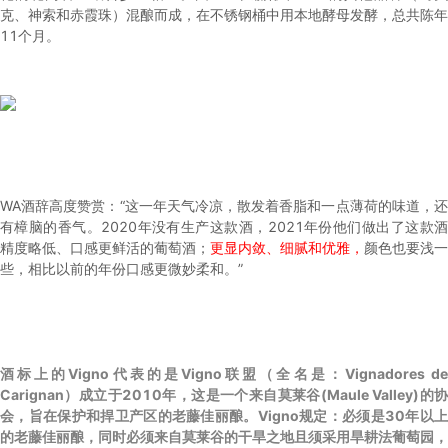
克、神索和赤霞珠）混酿而成，在不锈钢桶中用本地酵母发酵，总共陈年
11个月。
WA酒辞高度赞赏：“这一年天气冷凉，散发着香脂和一点薄荷的味道，还
有樟脑的香气。2020年没有生产这款酒，2021年份他们做出了这款酒
精度略低、口感更鲜活的葡萄酒；
更显内敛、细腻和优雅，
颜色也要浅一
些，相比以前的年份口感更微妙柔和。”
酒标上的Vigno代表的是Vigno联盟（全名是：Vignadores de
Carignan）成立于2010年，这是一个来自莫莱谷(Maule Valley)的协
会，旨在保护和捍卫产区的老藤佳丽酿。Vigno规定：必须是30年以上
的老藤佳丽酿，同时必须来自莫莱谷的干旱之地且须采用旱耕法葡萄园，