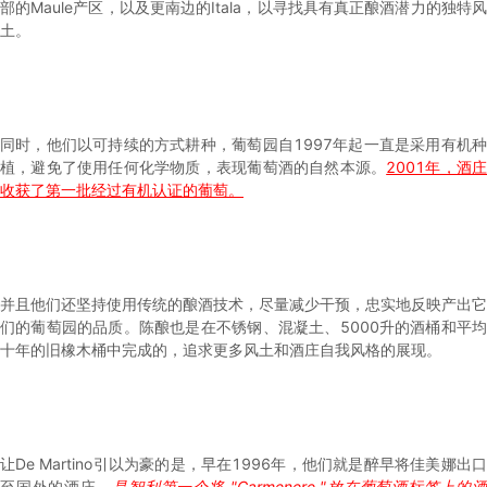
部的Maule产区，以及更南边的Itala，以寻找具有真正酿酒潜力的独特风
土。
同时，他们以可持续的方式耕种，葡萄园自1997年起一直是采用有机种
植，避免了使用任何化学物质，表现葡萄酒的自然本源。
2001年，酒
收获了第一批经过有机认证的葡萄。
并且他们还坚持使用传统的酿酒技术，尽量减少干预，忠实地反映产出它
们的葡萄园的品质。陈酿也是在不锈钢、混凝土、5000升的酒桶和平均
十年的旧橡木桶中完成的，追求更多风土和酒庄自我风格的展现。
让De Martino引以为豪的是，早在1996年，他们就是醉早将佳美娜出口
至国外的酒庄，
是智利第一个将 "Carmenere "放在葡萄酒标签上的