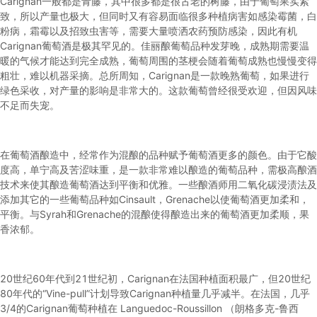
Carignan一般都是青藤，其中很多都是很古老的树藤，由于葡萄果实紧
致，所以产量也极大，但同时又有容易面临很多种植病害如感染霉菌，白
粉病，霜霉以及招致虫害等，需要大量喷洒农药预防感染，因此有机
Carignan葡萄酒是极其罕见的。佳丽酿葡萄品种发芽晚，成熟期需要温
暖的气候才能达到完全成熟，葡萄周围的茎梗会随着葡萄成熟也慢慢变得
粗壮，难以机器采摘。总所周知，Carignan是一款晚熟葡萄，如果进行
绿色采收，对产量的影响是非常大的。这款葡萄曾经很受欢迎，但因风味
不足而失宠。
在葡萄酒酿造中，经常作为混酿的品种赋予葡萄酒更多的颜色。由于它酸
度高，单宁高及苦涩味重，是一款非常难以酿造的葡萄品种，需极高酿酒
技术来使其酿造葡萄酒达到平衡和优雅。一些酿酒师用二氧化碳浸渍法及
添加其它的一些葡萄品种如Cinsault，Grenache以使葡萄酒更加柔和，
平衡。与Syrah和Grenache的混酿使得酿造出来的葡萄酒更加柔顺，果
香浓郁。
20世纪60年代到21世纪初，Carignan在法国种植面积最广，但20世纪
80年代的“Vine-pull”计划导致Carignan种植量几乎减半。在法国，几乎
3/4的Carignan葡萄种植在 Languedoc-Roussillon （朗格多克-鲁西