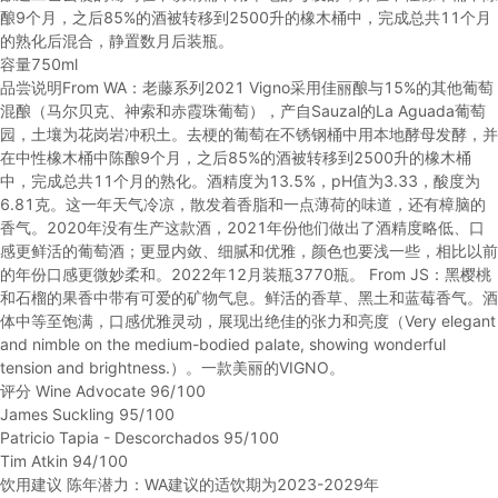
酿9个月，之后85%的酒被转移到2500升的橡木桶中，完成总共11个月
的熟化后混合，静置数月后装瓶。
容量
750ml
品尝说明
From WA：老藤系列2021 Vigno采用佳丽酿与15%的其他葡萄
混酿（马尔贝克、神索和赤霞珠葡萄），产自Sauzal的La Aguada葡萄
园，土壤为花岗岩冲积土。去梗的葡萄在不锈钢桶中用本地酵母发酵，并
在中性橡木桶中陈酿9个月，之后85%的酒被转移到2500升的橡木桶
中，完成总共11个月的熟化。酒精度为13.5%，pH值为3.33，酸度为
6.81克。这一年天气冷凉，散发着香脂和一点薄荷的味道，还有樟脑的
香气。2020年没有生产这款酒，2021年份他们做出了酒精度略低、口
感更鲜活的葡萄酒；更显内敛、细腻和优雅，颜色也要浅一些，相比以前
的年份口感更微妙柔和。2022年12月装瓶3770瓶。 From JS：黑樱桃
和石榴的果香中带有可爱的矿物气息。鲜活的香草、黑土和蓝莓香气。酒
体中等至饱满，口感优雅灵动，展现出绝佳的张力和亮度（Very elegant
and nimble on the medium-bodied palate, showing wonderful
tension and brightness.）。一款美丽的VIGNO。
评分
Wine Advocate 96/100
James Suckling 95/100
Patricio Tapia - Descorchados 95/100
Tim Atkin 94/100
饮用建议
陈年潜力：WA建议的适饮期为2023-2029年