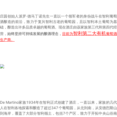
庄园创始人派罗·德马丁诺先生一直以一个领军者的身份战斗在智利葡萄
酒酿造的前沿，致力于复兴智利古老的葡萄园，且以智利本土葡萄为基
础，酿造出许多品质卓越的葡萄酒。现在酒庄由该家族第三代和第四代经
智利第二大有机
营，
始终坚持可持续发展的酿酒理念，
目前为
葡萄酒
生产商。
De Martino家族1934年在智利正式创建了酒庄，一直以来，家族的几代
人在智利各地探索和酿造了超过347个葡萄园，从北到南，从安德烈斯山
到海岸，覆盖了大部分智利领土，包括7个产区，致力于开拓中央山谷南