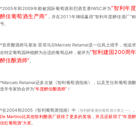
“智利年
*2005年和2009年都被国际葡萄酒和烈酒竞赛IWSC评为
醉佳葡萄酒生产商”
，并在2011年继续赢得“智利年度醉佳酒厂”
号。
*首席酿酒师马塞洛·雷塔马尔Marcelo Retamal是一位风土猎手，他追求
“智利建国200周年
在特定葡萄园种植醉为合适的葡萄品种，被评为
醉佳酿酒师”
。
*Marcelo Retamal还多次被《智利葡萄酒指南》，以及烹饪和葡萄酒酿
造学专家协会评为
“年度醉佳酿酒师”
！
*在2004和2005《智利葡萄酒指南》中
，
（智利醉重要的葡萄酒大赛之一）
De Martino比其他智利酿酒厂获得了更多的奖项，并且还获得了“年度醉
佳红葡萄酒”大奖
。