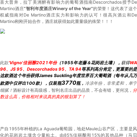
喜大普奔，拉丁美洲醉有影响力的葡萄酒指南Descorchados授予De
Martino酒庄
“智利年度酒庄Winery of the Year”
的荣誉！这代表了这
权威指南对De Martino酒庄实力和影响力的认可！很高兴酒云和De
Martino刚刚开始合作，酒庄就获得如此重量级的殊荣！！！
此款
'Vigno'佳丽酿2021年份
（1955年老藤＆花岗岩土壤），
获得
WA
96、JS 95、Descorchados 95、TA 94
等系列高分肯定，更重要的是
这款酒这个年份获得James Suckling年度世界百大葡萄酒（每年从几万
3770
款酒中仅评出100款），仅装瓶
瓶，
冷凉年份，非常柔和，单
细腻！
酒标设计有高级感，智利名庄出品的品质，不会有错，更何况，
分
数这么高，价格相对来说真的真的狠划算了！
产自1955年种植的La Aguada葡萄园，地处Maule山谷产区，主要是风
化的花岗岩土壤含少量粘土。由85%佳丽酿和15%的其他品种（马贝