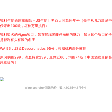
智利年度酒庄旗舰款＋JS年度世界百大同款同年份（每年从几万款酒中
仅评出100款，堪称万里挑百）
智利知名的Vigno项目，旨在展现老藤佳丽酿的魅力，加入这个项目的全
是智利有头有脸的名庄
WA 96，JS＆Descorchados 95分，权威机构高分推荐
原闪购价299，滴血特卖239，直降近60，均价74折！中国酒友真的是
超幸福的！
wine searcher国际均价 | 截止2025年2月中旬