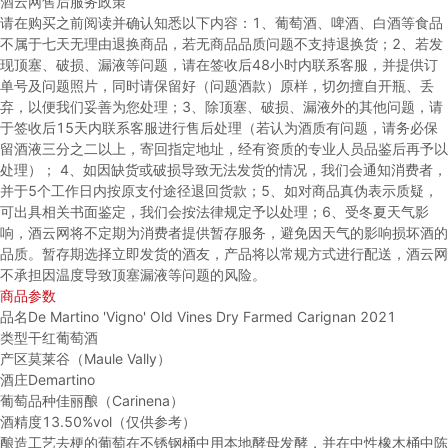
酒云网售后服务政策
请在购买之前阅读并确认知悉以下内容：
1、葡萄酒、啤酒、白酒等食品
不属于七天无理由退换商品，若无商品品质问题不支持退换货；
2、若发
现顶塞、破损、漏液等问题，请在签收后48小时内联系客服，并提供订
单号及问题照片，同时请保留好（问题酒款）原样，切勿擅自开瓶、丢
弃，以便我们妥善为您处理；
3、除顶塞、破损、漏液外的其他问题，请
于签收后15天内联系客服进行售后处理（若认为酒质有问题，请务必保
留酒液三分之二以上，寄回指定地址，经有资质的专业人员品鉴后再予以
处理）；
4、如因缺货或破损导致无法发货的情况，我们会通知消费者，
并于5个工作日内按原支付途径退回货款；
5、如对商品真伪表示质疑，
可出具相关书面鉴定，我们会按法律规定予以处理；
6、受冬夏天气影
响，酒云网将不定期为消费者提供暂存服务，避免因天气的影响损坏酒的
品质。暂存期选择立即发货的酒友，产品将以常规方式进行配送，酒云网
不承担因温度导致顶塞漏液等问题的风险。
商品参数
品名
De Martino 'Vigno' Old Vines Dry Farmed Carignan 2021
类型
干红葡萄酒
产区
莫莱谷（Maule Vally）
酒庄
Demartino
葡萄品种
佳丽酿（Carinena）
酒精度
13.50%vol（仅供参考）
酿造工艺
去梗的葡萄在不锈钢桶中用本地酵母发酵，并在中性橡木桶中陈