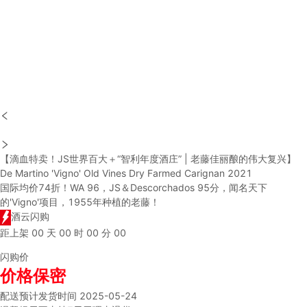
【滴血特卖！JS世界百大＋“智利年度酒庄” | 老藤佳丽酿的伟大复兴】
De Martino 'Vigno' Old Vines Dry Farmed Carignan 2021
国际均价74折！WA 96，JS＆Descorchados 95分，闻名天下
的'Vigno'项目，1955年种植的老藤！
酒云闪购
距上架
00
天
00
时
00
分
00
闪购价
价格保密
配送
预计发货时间 2025-05-24