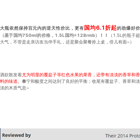
国均6.1折起
大瓶依然保持百元内的逆天性价比，更有
的劲爆好
（基于国均750ml的价格，1.5L国均=128rmb）
！！
（1.5L的瓶子
大气，不管是走亲访友当伴手礼，还是聚会聚餐拎上桌，倍儿有面~）
酒款散发着
尤为明显的
覆盆子等红色水果的果香，还带有淡淡的香草和香
料的味道。
单
宁和酸度之间达到了良好的平衡；收尾有覆盆子、香草和淡
淡的木质气息~