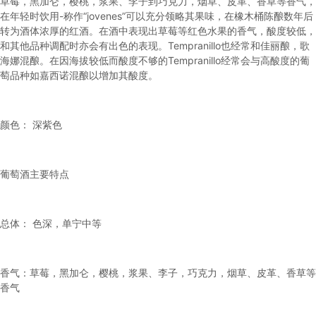
草莓，黑加仑，樱桃，浆果、李子到巧克力，烟草、皮革、香草等香气，
在年轻时饮用-称作“jovenes”可以充分领略其果味，在橡木桶陈酿数年后
转为酒体浓厚的红酒。在酒中表现出草莓等红色水果的香气，酸度较低，
和其他品种调配时亦会有出色的表现。Tempranillo也经常和佳丽酿，歌
海娜混酿。在因海拔较低而酸度不够的Tempranillo经常会与高酸度的葡
萄品种如嘉西诺混酿以增加其酸度。
颜色： 深紫色
葡萄酒主要特点
总体： 色深，单宁中等
香气：草莓，黑加仑，樱桃，浆果、李子，巧克力，烟草、皮革、香草等
香气