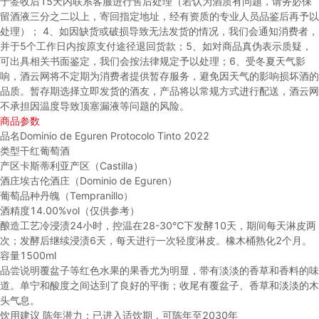
于签收后15天内联系客服进行售后处理（若认为酒质有问题，请务必保
留酒液三分之二以上，寄回指定地址，经有资质的专业人员品鉴后再予以
处理）；
4、如因缺货或破损导致无法发货的情况，我们会通知消费者，
并于5个工作日内按原支付途径退回货款；
5、如对商品真伪表示质疑，
可出具相关书面鉴定，我们会按法律规定予以处理；
6、受冬夏天气影
响，酒云网将不定期为消费者提供暂存服务，避免因天气的影响损坏酒的
品质。暂存期选择立即发货的酒友，产品将以常规方式进行配送，酒云网
不承担因温度导致顶塞漏液等问题的风险。
商品参数
品名
Dominio de Eguren Protocolo Tinto 2022
类型
干红葡萄酒
产区
卡斯蒂利亚产区（Castilla）
酒庄
埃古伦酒庄（Dominio de Eguren）
葡萄品种
丹魄（Tempranillo）
酒精度
14.00%vol（仅供参考）
酿造工艺
冷浸渍24小时，控温在28-30℃下发酵10天，期间每天淋皮两
次；发酵后继续浸渍6天，每天进行一次轻度淋皮。橡木桶熟化2个月。
容量
1500ml
品尝说明
覆盆子等红色水果的果香尤为明显，带有淡淡的香草和香料的味
道。单宁和酸度之间达到了良好的平衡；收尾有覆盆子、香草和淡淡的木
头气息。
饮用建议
陈年潜力：已进入适饮期，可陈年至2030年