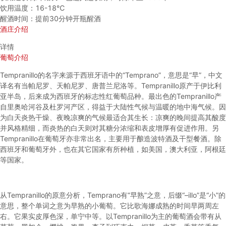
饮用温度：16-18℃
醒酒时间：提前30分钟开瓶醒酒
酒庄介绍
详情
葡萄介绍
Tempranillo的名字来源于西班牙语中的“Temprano”，意思是“早”，中文
译名有当帕尼罗、天帕尼罗、唐普兰尼洛等。Tempranillo原产于伊比利
亚半岛，后来成为西班牙的标志性红葡萄品种。最出色的Tempranillo产
自里奥哈河谷及杜罗河产区，得益于大陆性气候与温暖的地中海气候。因
为白天炎热干燥、夜晚凉爽的气候最适合其生长：凉爽的晚间提高其酸度
并风格精细，而炎热的白天则对其糖分浓缩和表皮增厚有促进作用。另
Tempranillo在葡萄牙亦非常出名，主要用于酿造波特酒及干型餐酒。除
西班牙和葡萄牙外，也在其它国家有所种植，如美国，澳大利亚，阿根廷
等国家。
从Tempranillo的原意分析，Temprano有“早熟”之意，后缀“–illo”是“小”的
意思，整个单词之意为早熟的小葡萄。它比歌海娜成熟的时间早两周左
右。它果实皮厚色深，单宁中等。以Tempranillo为主的葡萄酒会带有从