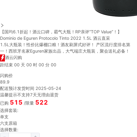
【国均6.1折起！酒云口碑，霸气大瓶！RP亲评“TOP Value”！】
Dominio de Eguren Protocolo Tinto 2022 1.5L 酒云直采
1.5L大瓶装！性价比爆棚口粮！酒友刷屏式好评！ 产区流行度排名第
一！西班牙名家Eguren家族出品，大气端庄大瓶装，聚会送礼必备！
酒云闪购
距结束
00
天
00
时
00
分
00
闪购价
89.9
配送
预计发货时间 2025-05-24
温馨提示
不支持7天无理由退货
515
522
已购
/限量
选择套装:
单支
六支原箱
选择数量: