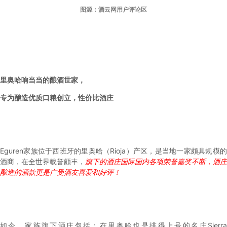
图源：酒云网用户评论区
里奥哈响当当的酿酒世家，
专为酿造优质口粮创立，性价比酒庄
Eguren家族位于西班牙的里奥哈（Rioja）产区，是当地一家颇具规模的
酒商，在全世界载誉颇丰，
旗下的酒庄国际国内各项荣誉嘉奖不断，酒庄
酿造的酒款更是广受酒友喜爱和好评！
如今，家族旗下酒庄包括：
在里奥哈也是排得上号的名庄Sierr