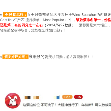
⭐
全球超流行：
在全球葡萄酒知名搜索神器Wine-Searcher的西班
Castilla VT产区“流行榜单（Most Popular）”中，
该款酒排名第一
，
价
还是第二名的四分之一左右
（2024/5/27数据），
酒标更是大气端庄
轻松适配各种场合，难怪在全球如此流行！
浪潮般的
赞美
⭐
酒友好评如潮：
求回购，前方高能刷屏！！