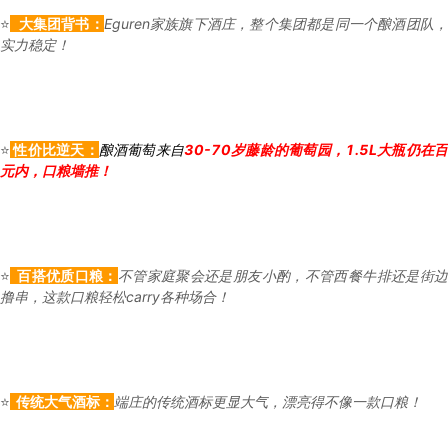
⭐
大集团背书：
Eguren家族旗下酒庄，整个集团都是同一个酿酒团队
实力稳定！
⭐
性价比逆天：
酿酒葡萄
来自
30-70岁藤龄的葡萄园，1.5L大瓶仍在
元内，口粮墙推！
⭐
百搭优质口粮：
不管家庭聚会还是朋友小酌，不管西餐牛排还是街边
撸串，这款口粮轻松carry各种场合！
⭐
传统大气酒标：
端庄的传统酒标更显大气，漂亮得不像一款口粮！