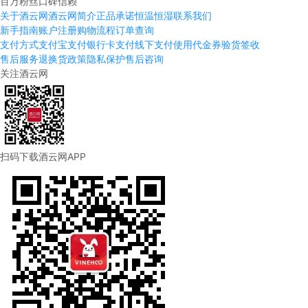
百万粉丝口碑信赖
关于酒云网
酒云网简介
正品承诺
恒温恒湿
联系我们
新手指南
账户注册
购物流程
订单查询
支付方式
支付宝支付
银行卡支付
线下支付
使用代金券
验货签收
售后服务
退换货政策
隐私保护
售后咨询
关注酒云网
扫码下载酒云网APP