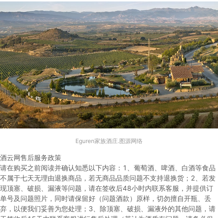
Eguren家族酒庄.图源网络
酒云网售后服务政策
请在购买之前阅读并确认知悉以下内容：
1、葡萄酒、啤酒、白酒等食品
不属于七天无理由退换商品，若无商品品质问题不支持退换货；
2、若发
现顶塞、破损、漏液等问题，请在签收后48小时内联系客服，并提供订
单号及问题照片，同时请保留好（问题酒款）原样，切勿擅自开瓶、丢
弃，以便我们妥善为您处理；
3、除顶塞、破损、漏液外的其他问题，请